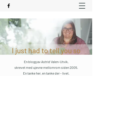
I just had to tell you so
En blogg av Astrid Valen-Utvik,
skrevet med ujevne mellomrom siden 2005.
En tanke her, en tanke der - livet.