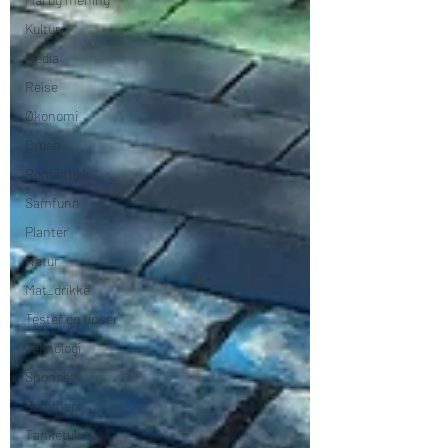
Kultur
Media
Reise
Økonomi
Orden
Romantikk
Samfunn
Planter
Natur
Mat_drikke
Tester og tipser
Teknologi
Sponset
Sommer
Tanketull