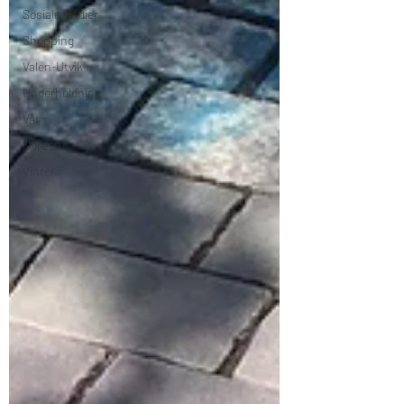
Sosiale Medier
Shopping
Valen-Utvik
Underholdning
Vår
Uorden
Vinter