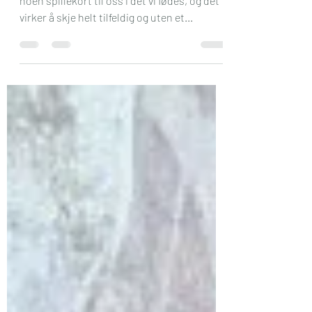
Livets spillekort
Livet er virkelig ikke rettferdig. Livet deler ut
noen spillekort til oss i det vi fødes, og det
virker å skje helt tilfeldig og uten et...