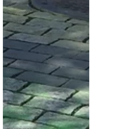
Gode tanker
Engasjement
Boligdrøm
Gullkorn
Helse
Høst
Hobby
Gode venner
Husmor på vift
Kommunikasjon
Interiør
Jobb
Hverdagslykke
Konkurranse
Jul
Mål og mening