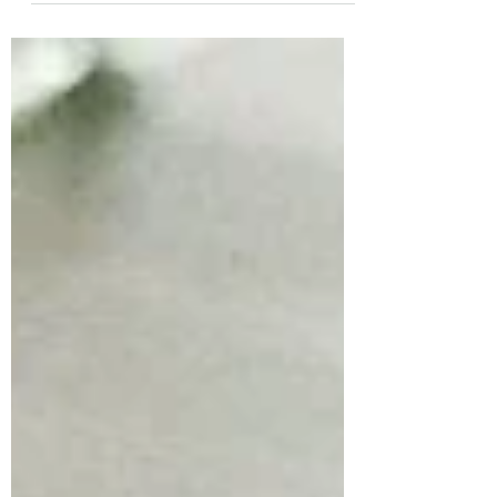
folkegruppen er....