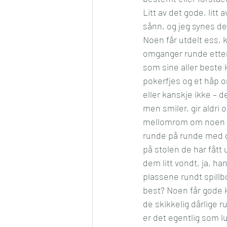
Litt av det gode, litt
Konkurranse
Jul
Må
sånn, og jeg synes det
Noen får utdelt ess, 
omganger runde etter 
Romantikk
Samfunn
som sine aller beste
pokerfjes og et håp o
eller kanskje ikke – d
men smiler, gir aldri
mellomrom om noen av 
runde på runde med g
på stolen de har fått 
dem litt vondt, ja, h
plassene rundt spillb
best? Noen får gode k
de skikkelig dårlige 
er det egentlig som l