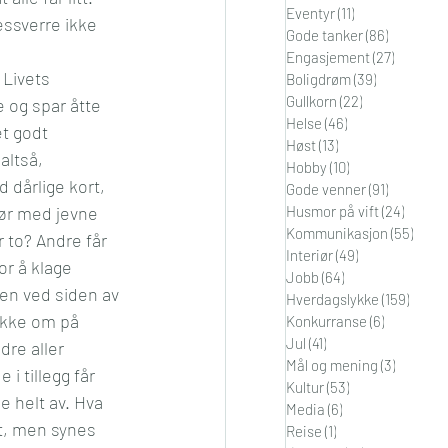
Eventyr
(11)
11 innlegg
essverre ikke 
i
Orden
Gode tanker
(86)
86 innleg
Engasjement
(27)
27 innle
Livets 
Boligdrøm
(39)
39 innlegg
Gullkorn
(22)
22 innlegg
 og spar åtte 
Helse
(46)
46 innlegg
t godt 
Høst
(13)
13 innlegg
altså, 
Hobby
(10)
10 innlegg
 dårlige kort, 
Gode venner
(91)
91 innleg
pør med jevne 
Husmor på vift
(24)
24 inn
Kommunikasjon
(55)
55 in
 to? Andre får 
Interiør
(49)
49 innlegg
r å klage 
Jobb
(64)
64 innlegg
ren ved siden av 
Hverdagslykke
(159)
159 in
okke om på 
Konkurranse
(6)
6 innlegg
Jul
(41)
41 innlegg
re aller 
Mål og mening
(3)
3 innleg
 tillegg får 
Kultur
(53)
53 innlegg
e helt av. Hva 
Media
(6)
6 innlegg
t, men synes 
Reise
(1)
1 innlegg