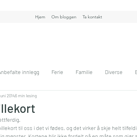
Hjem
Om bloggen
Ta kontakt
Anbefalte innlegg
Ferie
Familie
Diverse
nt
juni 2014
6 min lesing
Boligdrøm
Gullkorn
Helse
Høst
H
llekort
ettferdig.
vift
Kommunikasjon
Interiør
Jobb
Hver
llekort til oss i det vi fødes, og det virker å skje helt tilfeld
ig mønster. Kortene blir ikke fordelt på en måte som gjør at a