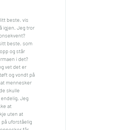
tt beste, vis 
igjen. Jeg tror 
konsekvent? 
sitt beste, som 
opp og står 
armaen i det?
eg vet det er 
tøft og vondt på 
ke at mennesker 
de skulle 
 endelig. Jeg 
ke at 
kje uten at 
 på uforståelig 
mennesker får 