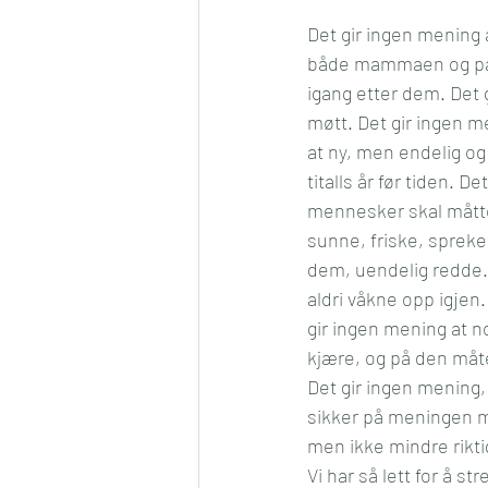
Det gir ingen mening 
både mammaen og pappa
igang etter dem. Det g
møtt. Det gir ingen m
at ny, men endelig og 
titalls år før tiden.
mennesker skal måtte
sunne, friske, spreke
dem, uendelig redde. 
aldri våkne opp igjen.
gir ingen mening at n
kjære, og på den må
Det gir ingen mening, 
sikker på meningen med
men ikke mindre rikti
Vi har så lett for å 