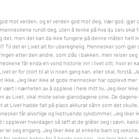
god mot verden, og er verden god mot deg. Vær god, gjør di
menneskene rundt deg, uten å tenke på hva du selv skal få 
elig det, men det kan da ikke fungere på denne måten helt 
? Til det er Livet alt for uberegnelig. Mennesker som gjør 
ringen etter den andre, som slås i bakken, men reiser seg 
eskene får enda en vond historie inn i livet sitt, hvor er k
ivet er for stort til at vi noen gang kan, eller skal, forstå. J
et ikke. Jeg liker ikke at gode mennesker har opplevd mer 
r vært i nærheten av å oppleve i hele mitt liv. Jeg liker ik
en av Livet, skal miste selve glansdagene sine. De dagene 
det at Livet hadde falt på plass akkurat sånn som det skulle,
nnesker får alvorlige og livstruende sykdommer. Jeg liker ik
 i opplever hverdagen så tøff at de gråter seg i søvn, kans
r lei seg engang. Jeg liker ikke at enkelte barn og voksne,
re for andres behov for å hevde seg selv. Jeg liker ikke at 