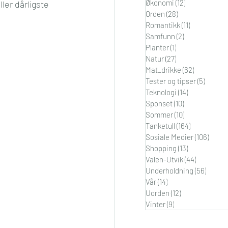
Økonomi
(12)
12 innlegg
ller dårligste 
Orden
(28)
28 innlegg
Romantikk
(11)
11 innlegg
Samfunn
(2)
2 innlegg
Planter
(1)
1 innlegg
Natur
(27)
27 innlegg
Mat_drikke
(62)
62 innlegg
Tester og tipser
(5)
5 innle
Teknologi
(14)
14 innlegg
Sponset
(10)
10 innlegg
Sommer
(10)
10 innlegg
Tanketull
(164)
164 innlegg
Sosiale Medier
(106)
106 i
Shopping
(13)
13 innlegg
Valen-Utvik
(44)
44 innleg
Underholdning
(56)
56 inn
Vår
(14)
14 innlegg
Uorden
(12)
12 innlegg
Vinter
(9)
9 innlegg