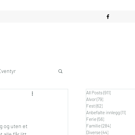
Eventyr
All Posts
(911)
911 innlegg
obby
Alvor
(79)
79 innlegg
Fest
(62)
62 innlegg
Anbefalte innlegg
(11)
11 in
dagslykke
Ferie
(56)
56 innlegg
ig og uten et 
Familie
(284)
284 innlegg
Diverse
(44)
44 innlegg
lle får litt. 