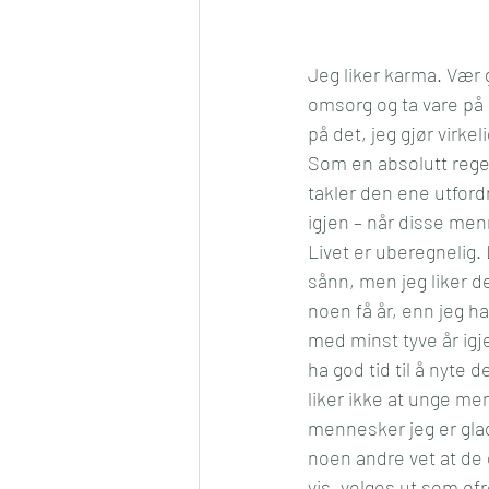
Jeg liker karma. Vær 
omsorg og ta vare på 
på det, jeg gjør virk
Som en absolutt regel
takler den ene utford
igjen – når disse menn
Livet er uberegnelig. L
sånn, men jeg liker d
noen få år, enn jeg ha
med minst tyve år igj
ha god tid til å nyte 
liker ikke at unge me
mennesker jeg er glad
noen andre vet at de e
vis, velges ut som of