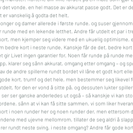
 av det vonde, en hel masse av akkurat passe godt. Det er d
l og mening
Kultur
Media
Reise
Økonom
 er vanskelig å godta det helt.
konger og damer allerede i første runde, og suser gjennom 
runde med en lekende letthet. Andre får utdelt et par i tre
 kort, men kjemper seg videre med en ukuelig optimisme, e
m bedre kort i neste runde. Kanskje får de det, bedre kort 
et gir Livet ingen garantier for. Noen får runde på runde med
 opp, klarer seg sånn akkurat, omgang etter omgang – og s
de andre spillerne rundt bordet vil låne et godt kort eller
ode kort, trumf og det hele, men bestemmer seg likevel fo
utdelt, for den er vond å sitte på, og dessuten lukter spille
an ser ser ganske anderledes ut også – så kanskje vi kan st
ordene, sånn at vi kan få sitte sammen, vi som liker hverand
ort i noen runder her og noen runder der, men ettersom de i
rundene med ujevne mellomrom, tillater de seg aldri å slapp
urer rundt neste sving, i neste omgang? Andre får gode kor