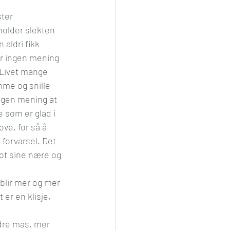
ter 
holder slekten 
aldri fikk 
ir ingen mening 
r Livet mange 
mme og snille 
ngen mening at 
 som er glad i 
ve, for så å 
 forvarsel. Det 
ot sine nære og 
 blir mer og mer 
er en klisje, 
ndre mas, mer 