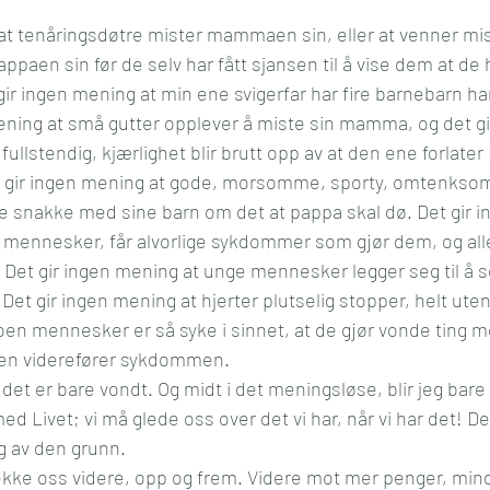
at tenåringsdøtre mister mammaen sin, eller at venner mis
en sin før de selv har fått sjansen til å vise dem at de 
ir ingen mening at min ene svigerfar har fire barnebarn han 
ening at små gutter opplever å miste sin mamma, og det g
fullstendig, kjærlighet blir brutt opp av at den ene forlate
 Det gir ingen mening at gode, morsomme, sporty, omtenkso
 snakke med sine barn om det at pappa skal dø. Det gir i
 mennesker, får alvorlige sykdommer som gjør dem, og alle
Det gir ingen mening at unge mennesker legger seg til å so
 Det gir ingen mening at hjerter plutselig stopper, helt uten
oen mennesker er så syke i sinnet, at de gjør vonde ting m
ten viderefører sykdommen.
det er bare vondt. Og midt i det meningsløse, blir jeg bare
 Livet; vi må glede oss over det vi har, når vi har det! Det 
g av den grunn.
strekke oss videre, opp og frem. Videre mot mer penger, mi