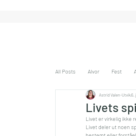
All Posts
Alvor
Fest
Gode tanker
Astrid Valen-Utvik
Engasjeme
6. 
Livets spi
Livet er virkelig ikke r
Gode venner
Husmor på 
Livet deler ut noen spi
bestemt eller forståel