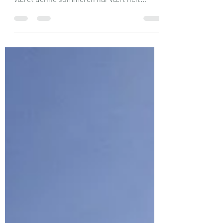
min smak!
Hvordan i alle dager skal man oppsummere
en sommer som den vi har hatt i år? At
været denne sommeren har vært helt
upåklagelig (og...