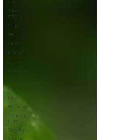
Jul
Mål og
mening
Kultur
Media
Reise
Økonomi
Orden
Romantikk
Samfunn
Planter
Natur
Mat_drikke
Tester og
tipser
Teknologi
Sponset