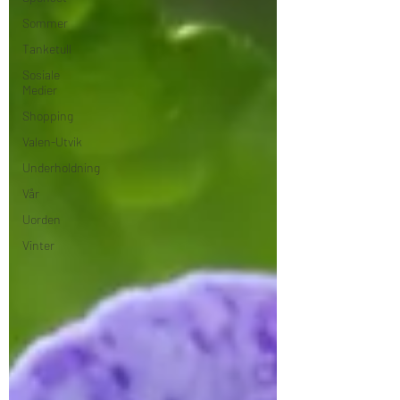
Sommer
Tanketull
Sosiale
Medier
Shopping
Valen-Utvik
Underholdning
Vår
Uorden
Vinter