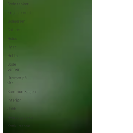
Gode tanker
Engasjement
Boligdrøm
Gullkorn
Helse
Høst
Hobby
Gode
venner
Husmor på
vift
Kommunikasjon
Interiør
Jobb
Hverdagslykke
Konkurranse