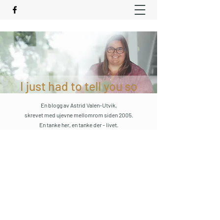
I just had to tell you so
En blogg av Astrid Valen-Utvik,
skrevet med ujevne mellomrom siden 2005.
En tanke her, en tanke der - livet.