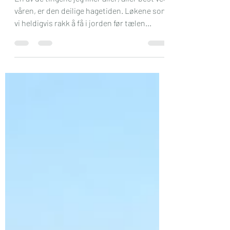
hage
En av de tingene jeg liker aller, aller best ved
våren, er den deilige hagetiden. Løkene som
vi heldigvis rakk å få i jorden før tælen...