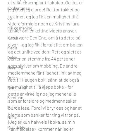
et slikt eksemplar til skolen. Og det er 
Konkurranse
jeg glad jeg gjorde! Rektor takket og 
tok imot og jeg fikk en mulighet til å 
Jul
videreformidle noen av Kristins lure 
Mål og mening
tanker om enkeltindividets ansvar, 
om å være Den Ene, om å ta dette på 
Kultur
alvor – og jeg fikk fortalt litt om boken 
Media
og det unike ved den; Rett og slett at 
Reise
den er en stemme fra 44 personer 
som skriver om mobbing. De andre 
Økonomi
medlemmene får tilsendt 
link av meg 
Orden
rett til Haugen bok
, sånn at de også 
gis mulighet til å kjøpe boka – for 
Romantikk
dette er virkelig noe jeg mener alle 
Samfunn
som er foreldre og medmennesker 
Planter
burde lese. Fordi vi bryr oss og har et 
hjerte som banker for ting vi tror på. 
Natur
(Jeg er kun halvveis i boka, så min 
Mat_drikke
«anmeldelse» kommer når jeg er 