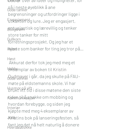
bobler over av ideer og muligheter, for 
så i neste øyeblikk å ane 
Gode tanker
begrensninger og utfordringer ligge i 
Engasjement
utkanten og lure. Jeg er engasjert, 
entusiastisk og lærevillig og tenker 
Boligdrøm
store tanker for mitt 
Gullkorn
forretningsprosjekt. Og jeg har et 
hjerte som banker for ting jeg tror på…
Helse
Høst
 Akkurat derfor tok jeg med meg et 
Hobby
eksemplar av boken til 
Kristin 
Oudmayer
 i går, da jeg skulle på FAU-
Gode venner
møte på eldstemanns skole. Vi har 
Husmor på vift
brukt litt tid i disse møtene den siste 
tiden til å snakke om mobbing og 
Kommunikasjon
hvordan forebygge, og siden jeg 
Interiør
kjøpte med meg 4 eksemplarer av 
Jobb
Kristins bok på lanseringsfesten, så 
fant jeg det nå helt naturlig å donere 
Hverdagslykke