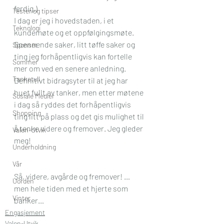
ferdig.) 
Tester og tipser
I dag er jeg i hovedstaden, i et 
Teknologi
kundemøte og et oppfølgingsmøte. 
Spennende saker, litt tøffe saker og 
Sponset
ting jeg forhåpentligvis kan fortelle 
Sommer
mer om ved en senere anledning. 
Tanketull
Definitivt bidragsyter til at jeg har 
huet fullt av tanker, men etter møtene 
Sosiale Medier
i dag så ryddes det forhåpentligvis 
Shopping
ting litt på plass og det gis mulighet til 
å tenke videre og fremover. Jeg gleder 
Valen-Utvik
meg!
Underholdning
Vår
Så, videre, avgårde og fremover! …
Uorden
men hele tiden med et hjerte som 
Vinter
banker…
Engasjement
Valen-Utvik