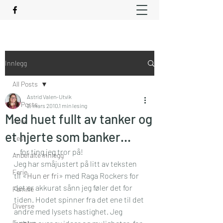
Innlegg
All Posts
Astrid Valen-Utvik
All Posts
2. mars 2010
1 min lesing
Med huet fullt av tanker og
Alvor
et hjerte som banker…
Fest
…for ting jeg tror på!
Anbefalte innlegg
Jeg har småjustert på litt av teksten 
Ferie
til «
Hun er fri
» med Raga Rockers for 
det er akkurat sånn jeg føler det for 
Familie
tiden. Hodet spinner fra det ene til det 
Diverse
andre med lysets hastighet. Jeg 
Eventyr