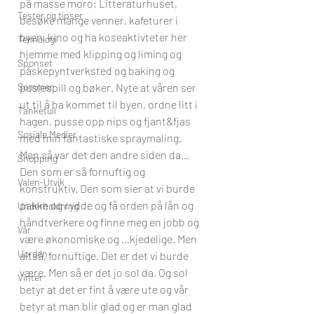
på masse moro; Litteraturhuset, 
Tester og tipser
besøke mange venner, kafeturer i 
byen, kino og ha koseaktivteter her 
Teknologi
hjemme med klipping og liming og 
Sponset
påskepyntverksted og baking og 
Sommer
puslespill og bøker. Nyte at våren ser 
ut til å ha kommet til byen, ordne litt i 
Tanketull
hagen, pusse opp nips og fjant&fjas 
Sosiale Medier
med min fantastiske spraymaling. 
Men så var det den andre siden da… 
Shopping
Den som er så fornuftig og 
Valen-Utvik
konstruktiv. Den som sier at vi burde 
pakke og rydde og få orden på lån og 
Underholdning
håndtverkere og finne meg en jobb og 
Vår
være økonomiske og …kjedelige. Men 
Uorden
altså, fornuftige. Det er det vi burde 
være. Men så er det jo sol da. Og sol 
Vinter
betyr at det er fint å være ute og vår 
betyr at man blir glad og er man glad 