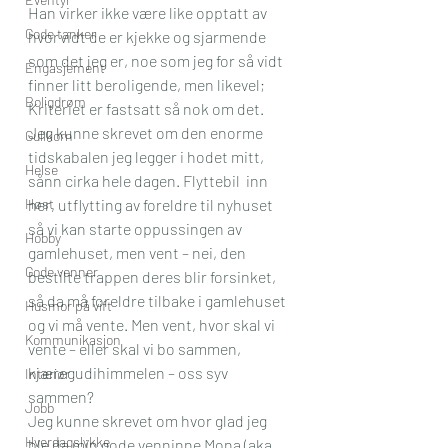
Han virker ikke være like opptatt av 
Gode tanker
hvorvidt de er kjekke og sjarmende 
som det jeg er, noe som jeg for så vidt 
Engasjement
finner litt beroligende, men likevel; 
Boligdrøm
Kriteriet er fastsatt så nok om det.
Jeg kunne skrevet om den enorme 
Gullkorn
tidskabalen jeg legger i hodet mitt, 
Helse
sånn cirka hele dagen. Flyttebil  inn 
Høst
her, utflytting av foreldre til nyhuset 
så vi kan starte oppussingen av 
Hobby
gamlehuset, men vent – nei, den 
Gode venner
bestilte trappen deres blir forsinket, 
så da må foreldre tilbake i gamlehuset 
Husmor på vift
og vi må vente. Men vent, hvor skal vi 
Kommunikasjon
vente – eller skal vi bo sammen, 
kjæregudihimmelen – oss syv 
Interiør
sammen?
Jobb
Jeg kunne skrevet om hvor glad jeg 
Hverdagslykke
ble da min gode venninne Mona (aka 