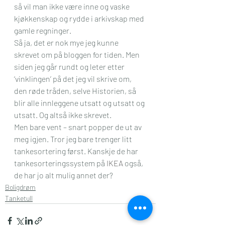
så vil man ikke være inne og vaske 
kjøkkenskap og rydde i arkivskap med 
gamle regninger.
Så ja, det er nok mye jeg kunne 
skrevet om på bloggen for tiden. Men 
siden jeg går rundt og leter etter 
‘vinklingen’ på det jeg vil skrive om, 
den røde tråden, selve Historien, så 
blir alle innleggene utsatt og utsatt og 
utsatt. Og altså ikke skrevet.
Men bare vent – snart popper de ut av 
meg igjen. Tror jeg bare trenger litt 
tankesortering først. Kanskje de har 
tankesorteringssystem på 
IKEA
 også, 
de har jo alt mulig annet der?
Boligdrøm
Tanketull