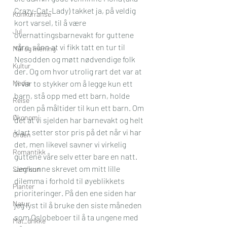
Crazy-Cat-Lady) takket ja, på veldig 
Konkurranse
kort varsel, til å være 
Jul
overnattingsbarnevakt for guttene 
våre, sånn at vi fikk tatt en tur til 
Mål og mening
Nesodden og møtt nødvendige folk 
Kultur
der. Og om hvor utrolig rart det var at 
Media
vi var to stykker om å legge kun ett 
barn, stå opp med ett barn, holde 
Reise
orden på måltider til kun ett barn. Om 
Økonomi
det at vi sjelden har barnevakt og helt 
klart setter stor pris på det når vi har 
Orden
det, men likevel savner vi virkelig 
Romantikk
guttene våre selv etter bare en natt.
Jeg kunne skrevet om mitt lille 
Samfunn
dilemma i forhold til øyeblikkets 
Planter
prioriteringer. På den ene siden har 
Natur
jeg lyst til å bruke den siste måneden 
som Oslobeboer til å ta ungene med 
Mat_drikke