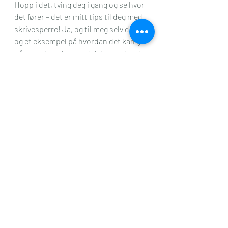
Hopp i det, tving deg i gang og se hvor 
det fører – det er mitt tips til deg med 
skrivesperre! Ja, og til meg selv da – 
og et eksempel på hvordan det kan gå 
når man bare hopper i det,  ser dere jo 
i dette innlegget her. Greit nok, mest 
sannsynlig ikke mitt blogghøydepunkt 
og jeg tviler sterkt på at Magne fra 
Lesernes VG dukker opp i 
kommentarfeltet mitt her og bare må 
få dele innlegget mitt videre. Men det 
er helt okay! 
Alt trenger vel ikke å være på absolutt 
topp hele tiden? 
Noen ganger er sånn middels helt 
okay. 