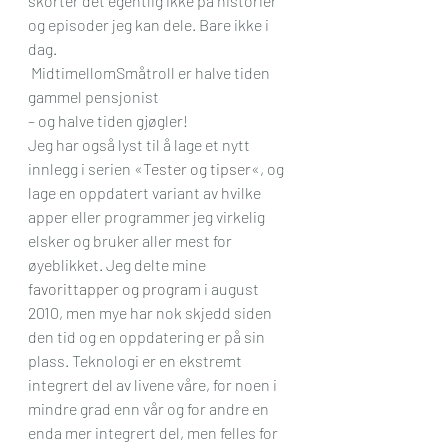
skorter det egentlig ikke på historier 
og episoder jeg kan dele. Bare ikke i 
dag. 
 MidtimellomSmåtroll er halve tiden 
gammel pensjonist
– og halve tiden gjøgler!
Jeg har også lyst til å lage et nytt 
innlegg i serien «
Tester og tipser
«, og 
lage en oppdatert variant av hvilke 
apper eller programmer jeg virkelig 
elsker og bruker aller mest for 
øyeblikket. Jeg delte mine 
f
avorittapper og program
 i august 
2010, men mye har nok skjedd siden 
den tid og en oppdatering er på sin 
plass. Teknologi er en ekstremt 
integrert del av livene våre, for noen i 
mindre grad enn vår og for andre en 
enda mer integrert del, men felles for 