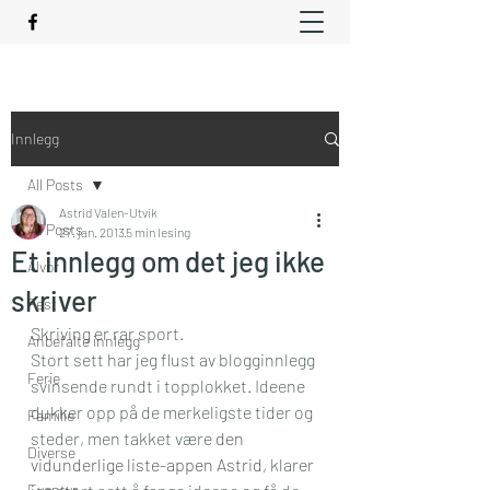
Innlegg
All Posts
Astrid Valen-Utvik
All Posts
27. jan. 2013
5 min lesing
Et innlegg om det jeg ikke
Alvor
skriver
Fest
Skriving er rar sport. 
Anbefalte innlegg
Stort sett har jeg flust av blogginnlegg 
Ferie
svinsende rundt i topplokket. Ideene 
dukker opp på de merkeligste tider og 
Familie
steder, men takket være 
den 
Diverse
vidunderlige liste-appen Astrid
, klarer 
Eventyr