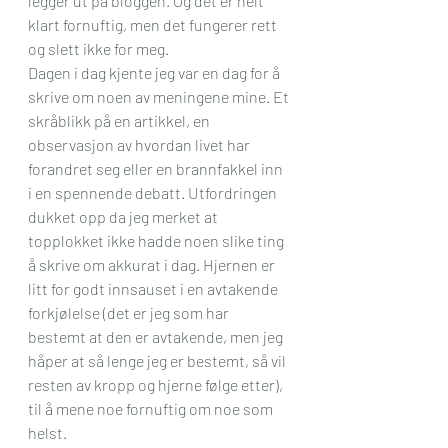
legger ut på bloggen. Og det er helt 
klart fornuftig, men det fungerer rett 
og slett ikke for meg. 
Dagen i dag kjente jeg var en dag for å 
skrive om noen av meningene mine. Et 
skråblikk på en artikkel, en 
observasjon av hvordan livet har 
forandret seg eller en brannfakkel inn 
i en spennende debatt. Utfordringen 
dukket opp da jeg merket at 
topplokket ikke hadde noen slike ting 
å skrive om akkurat i dag. Hjernen er 
litt for godt innsauset i en avtakende 
forkjølelse (det er jeg som har 
bestemt at den er avtakende, men jeg 
håper at så lenge jeg er bestemt, så vil 
resten av kropp og hjerne følge etter), 
til å mene noe fornuftig om noe som 
helst. 