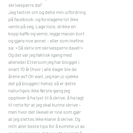
skrivesperre da? 
Jeg twitret om og delte min utfordring 
på facebook, og forslagene lot ikke 
vente på seg. Lage liste, drikke en 
kopp kaffe og vente, legge macen bort 
og gjøre noe annet – eller som Inefine 
sa; «Så skriv om skrivesperre davel!» 
Og det var jeg faktisk igang med 
allerede! Ettersom jeg har blogget i 
snart 10 år (hvor i alle dager ble de 
årene av? Oh wait, jeg kan jo sjekke 
det på bloggen! hehe), så er dette 
naturligvis ikke første gang jeg 
opplever å ha lyst til å skrive, å ha lagt 
til rette for at jeg skal kunne skrive – 
men hvor det likevel er noe som gjør 
at jeg slettes ikke klarer å skrive. Og 
mitt aller beste tips for å komme ut av 