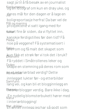
sagt ja til å få besøk av en journalist 
Konkurranse
og en fotograf om kun en drøy uke, og 
deres mål for den dagen er å lage en 
Jul
boligreportasje herfra! Da bør vel de 
Mål og mening
prosjektene vi satt igang med for 
snart fire år siden, da vi flyttet inn, 
Kultur
kanskje ferdigstilles før den tid? Få 
Media
noe på veggene? Få systematisert i 
Reise
alle rom og få malt det skapet som 
kun fikk et strøk før vi tok det i bruk? 
Økonomi
Få ryddet i Småtrollenes leker og 
Orden
skape en stemning på deres rom som 
er et interiørblad verdig? Dette 
Romantikk
innlegget lukter før- og etterbilder 
Samfunn
lang vei, og kan bli et blogginnlegg en 
Planter
interiørblogger verdig. Bare ikke i dag. 
 En nydelig blomsterbukett hører med 
Natur
i interiørblogging! 
Mat_drikke
Et annet innlegg jeg har så godt som 