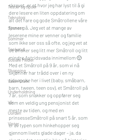
skrevet, er et hvor jeg har lyst til å gi 
Tester og tipser
dere lesere en liten oppdatering om 
Teknologi
alt det rare og gode Småtrollene våre 
finner på. Jeg vet at mange av 
Sponset
leserene mine er venner og familie 
Sommer
som ikke ser oss så ofte, og jeg vet at 
Tanketull
de ønsker seg litt mer Småtroll og litt 
mindre Astridsvada innimellom 🙂 
Sosiale Medier
Med et Småtroll på 9 år, som vi nå 
Shopping
skjønner har trådd over i en ny 
tidsepoke her i livet (baby, småbarn, 
Valen-Utvik
barn, tween, teen osv), et Småtroll på 
Underholdning
7 år, som snakker og oppfører seg 
Vår
som en veldig ung pensjonist det 
meste av tiden, og med en 
Uorden
prinsesseSmåtroll på snart 5 år, som 
Vinter
er av typen som hinkehopper seg 
gjennom livets glade dager – ja, da 