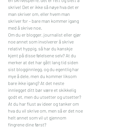
en skrivesperre, det er rett og slett å 
skrive! Det er ikke så nøye hva det er 
man skriver om, eller hvem man 
skriver for – bare man kommer igang 
med å skrive noe. 
Om du er blogger, journalist eller gjør 
noe annet som involverer å skrive 
relativt hyppig, så har du kanskje 
kjent på disse følelsene selv? At du 
merker at det har gått lang tid siden 
sist blogginnlegg, og du egentlig har 
mye å dele, men du kommer liksom 
bare ikke igang? At det neste 
innlegget ditt bør være et skikkelig 
godt et, men du utsetter og utsetter? 
At du har flust av ideer og tanker om 
hva du vil skrive om, men så er det noe 
helt annet som vil ut gjennom 
fingrene dine først? 