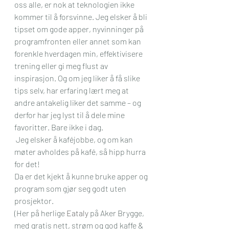
oss alle, er nok at teknologien ikke 
kommer til å forsvinne. Jeg elsker å bli 
tipset om gode apper, nyvinninger på 
programfronten eller annet som kan 
forenkle hverdagen min, effektivisere 
trening eller gi meg flust av 
inspirasjon. Og om jeg liker å få slike 
tips selv, har erfaring lært meg at 
andre antakelig liker det samme – og 
derfor har jeg lyst til å dele mine 
favoritter. Bare ikke i dag. 
 Jeg elsker å kaféjobbe, og om kan 
møter avholdes på kafé, så hipp hurra 
for det!
Da er det kjekt å kunne bruke apper og 
program som gjør seg godt uten 
prosjektor.
(Her på herlige 
Eataly
 på Aker Brygge, 
med gratis nett, strøm og god kaffe & 