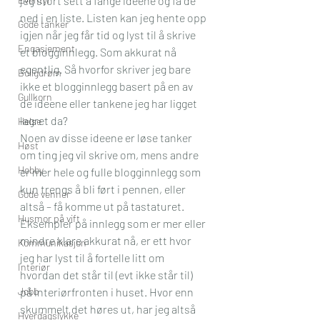
jeg stort sett å fange ideene og få de 
ned i en liste. Listen kan jeg hente opp 
Gode tanker
igjen når jeg får tid og lyst til å skrive 
Engasjement
et blogginnlegg. Som akkurat nå 
egentlig. Så hvorfor skriver jeg bare 
Boligdrøm
ikke et blogginnlegg basert på en av 
Gullkorn
de ideene eller tankene jeg har ligget 
lagret da?
Helse
Noen av disse ideene er løse tanker 
Høst
om ting jeg vil skrive om, mens andre 
Hobby
er mer hele og fulle blogginnlegg som 
kun trengs å bli ført i pennen, eller 
Gode venner
altså – få komme ut på tastaturet. 
Husmor på vift
Eksempler på innlegg som er mer eller 
mindre klare akkurat nå, er ett hvor 
Kommunikasjon
jeg har lyst til å fortelle litt om 
Interiør
hvordan det står til (evt ikke står til) 
Jobb
på interiørfronten i huset. Hvor enn 
skummelt det høres ut, har jeg altså 
Hverdagslykke