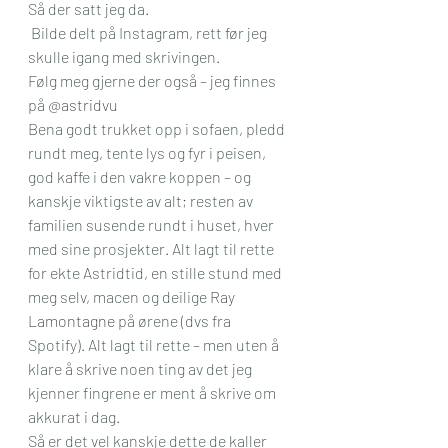
Så der satt jeg da. 
 Bilde delt på Instagram, rett før jeg 
skulle igang med skrivingen.
Følg meg gjerne der også – jeg finnes 
på 
@astridvu
Bena godt trukket opp i sofaen, pledd 
rundt meg, tente lys og fyr i peisen, 
god kaffe i den vakre koppen – og 
kanskje viktigste av alt; resten av 
familien susende rundt i huset, hver 
med sine prosjekter. Alt lagt til rette 
for ekte Astridtid, en stille stund med 
meg selv, macen og deilige 
Ray 
Lamontagne
 på ørene (dvs fra 
Spotify). Alt lagt til rette – men uten å 
klare å skrive noen ting av det jeg 
kjenner fingrene er ment å skrive om 
akkurat i dag. 
Så er det vel kanskje dette de kaller 