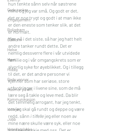
hun tenkte sånn selv når søstrene 
Gode tanker
mine og jeg var små. Og godt er det, 
det er noe trygt og godt i at man ikke 
Engasjement
er den eneste som tenker slik, at det 
Boligdrøm
er normalt. 
Men nå i det siste, så har jeg hatt helt 
Gullkorn
andre tanker rundt dette. Det er 
Helse
nemlig dessverre flere i vår utvidede 
Høst
familie og i vår omgangskrets som er 
alvorlig syke for øyeblikket. Og i tillegg 
Hobby
til det, er det andre personer vi 
Gode venner
kjenner som har seriøse, store 
utfordringer i livene sine, som de må 
Husmor på vift
lære seg å takle og leve med. Da blir 
Kommunikasjon
det temmelig arrogant, har jeg tenkt, 
om jeg skal gå rundt og deppe og være 
Interiør
redd, sånn
 i tilfelle
 jeg eller noen av 
Jobb
mine nære skulle være syk, eller noe 
Hverdagslykke
kjipt skulle skje med oss. Det er 