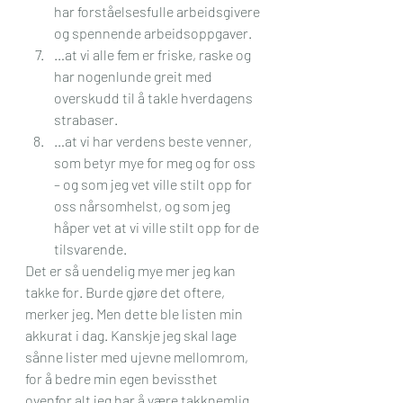
har forståelsesfulle arbeidsgivere 
og spennende arbeidsoppgaver.
…at vi alle fem er friske, raske og 
har nogenlunde greit med 
overskudd til å takle hverdagens 
strabaser. 
…at vi har verdens beste venner, 
som betyr mye for meg og for oss 
– og som jeg vet ville stilt opp for 
oss nårsomhelst, og som jeg 
håper vet at vi ville stilt opp for de 
tilsvarende. 
Det er så uendelig mye mer jeg kan 
takke for. Burde gjøre det oftere, 
merker jeg. Men dette ble listen min 
akkurat i dag. Kanskje jeg skal lage 
sånne lister med ujevne mellomrom, 
for å bedre min egen bevissthet 
ovenfor alt jeg har å være takknemlig 