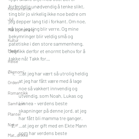
forferdelig unødvendig å tenke slikt, 
Konkurranse
ting blir jo virkelig ikke noe bedre om 
Jul
jeg depper lang tid i forkant. Om noe, 
så tror jeg ting blir verre. Og mine 
Mål og mening
bekymringer blir veldig små og 
Kultur
patetiske i den store sammenheng.
Media
Jeg fikk derfor et enormt behov for å 
takke nå! Takk for…
Reise
Økonomi
…at jeg har vært så utrolig heldig 
at jeg har fått være med å lage 
Orden
noe så vakkert innvendig og 
Romantikk
utvendig, som Noah, Lukas og 
Linnea – verdens beste 
Samfunn
skapninger på denne jord, at jeg 
Planter
har fått bli mamma tre ganger.
Natur
…at jeg er gift med en Ekte Mann 
som har verdens beste 
Mat_drikke