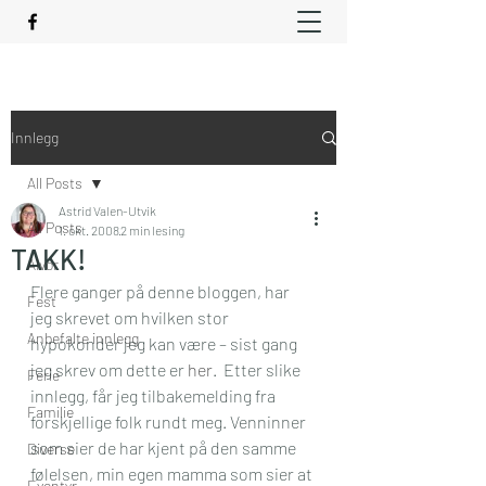
Innlegg
All Posts
Astrid Valen-Utvik
All Posts
1. okt. 2008
2 min lesing
TAKK!
Alvor
Flere ganger på denne bloggen, har 
Fest
jeg skrevet om hvilken stor 
Anbefalte innlegg
hypokonder jeg kan være – sist gang 
jeg skrev om dette er 
her
.  Etter slike 
Ferie
innlegg, får jeg tilbakemelding fra 
Familie
forskjellige folk rundt meg. Venninner 
som sier de har kjent på den samme 
Diverse
følelsen, min egen mamma som sier at 
Eventyr