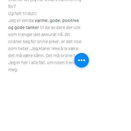
for? 
Og helt til slutt; 
Jeg vil sende 
varme, gode, positive 
og gode tanker
 til de av dere der ute 
som trenger det akkurat nå. Alt 
ordner seg for snille piker, er det noe 
som heter. Jeg klarer ikke å la være, 
det må være sånn. Det må ordne seg. 
Jeg er her i alle fall, om noen trenger 
meg.
Alvor
Tanketull
Siste innlegg
Se alle