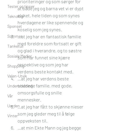
prioriteringer og som sørger for 
Tester og tipser
at både jeg og barna vet vi er dypt 
elsket, hele tiden og som synes 
Teknologi
hverdagene er like spennende og 
Sponset
koselig som jeg synes.
Sommer
…at jeg har en fantastisk familie 
med foreldre som fortsatt er gift 
Tanketull
og glad i hverandre, og to søstre 
Sosiale Medier
som har funnet sine kjære 
respektive og som jeg har 
Shopping
verdens beste kontakt med.
Valen-Utvik
…at jeg har verdens beste 
utvidede familie, med gode, 
Underholdning
omsorgsfulle og snille 
Vår
mennesker.
Uorden
…at jeg har fått to skjønne nieser 
som jeg gleder meg til å følge 
Vinter
oppveksten til. 
…at min Ekte Mann og jeg begge 