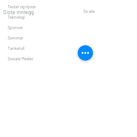
Tester og tipser
Siste innlegg
Se alle
Teknologi
Sponset
Sommer
Tanketull
Sosiale Medier
Shopping
Valen-Utvik
Underholdning
Vår
Uorden
Vinter
Kommentarer