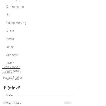
Konkurranse
Jul
Mål og mening
Kultur
Media
Reise
Økonomi
Orden
Gode venner
Romantikk
Interiør
Sosiale Medier
Samfunn
Planter
Natur
Mat_drikke