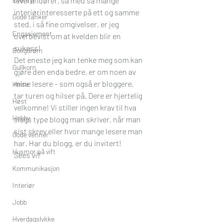
leverandører, så med så mange 
interiørinteresserte på ett og samme 
Gode tanker
sted, i så fine omgivelser, er jeg 
Engasjement
overbevist om at kvelden blir en 
sukess!
Boligdrøm
Det eneste jeg kan tenke meg som kan 
Gullkorn
gjøre den enda bedre, er om noen av 
mine lesere – som også er bloggere, 
Helse
tar turen og hilser på. Dere er hjertelig 
Høst
velkomne! Vi stiller ingen krav til hva 
Hobby
slags type blogg man skriver, når man 
sist skrev eller hvor mange lesere man 
Gode venner
har. Har du blogg, er du invitert! 
Husmor på vift
Sees vi? 
Kommunikasjon
Interiør
Jobb
Hverdagslykke