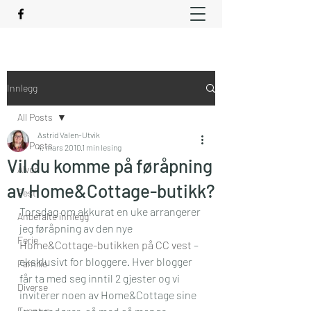
Innlegg
All Posts
Astrid Valen-Utvik
All Posts
4. mars 2010
1 min lesing
Vil du komme på føråpning
Alvor
av Home&Cottage-butikk?
Fest
Torsdag om akkurat en uke arrangerer 
Anbefalte innlegg
jeg føråpning av den nye 
Ferie
Home&Cottage-butikken på CC vest
 – 
eksklusivt for bloggere. Hver blogger 
Familie
får ta med seg inntil 2 gjester og vi 
Diverse
inviterer noen av Home&Cottage sine 
Eventyr