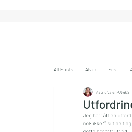
All Posts
Alvor
Fest
Gode tanker
Astrid Valen-Utvik
Engasjeme
2.
Utfordrin
Jeg har fått en utfordr
Gode venner
Husmor på 
nok ikke ‘å si fine ti
dette har tatt litt tid…