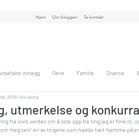
Hjem
Om bloggen
Ta kontakt
Anbefalte innlegg
Ferie
Familie
Diverse
nt
 feb. 2009
Boligdrøm
1 min lesing
Gullkorn
Helse
Høst
H
g, utmerkelse og konkurr
ing fra 
Vivi’s verden
 om 
å liste opp tre ting jeg er flink til
, o
vift
Kommunikasjon
Interiør
Jobb
Hver
ng om meg selv’ en av tingene som hadde hørt hjemme på en s
 