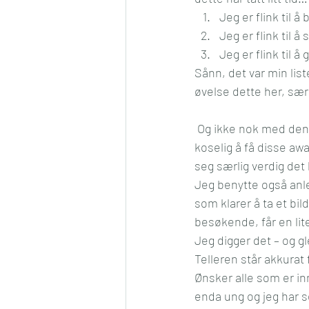
Jeg er flink til å
Konkurranse
Jul
Må
Jeg er flink til å 
Jeg er flink til å
Sånn, det var min list
Romantikk
Samfunn
øvelse dette her, sær
 Og ikke nok med denne utfordringen, jeg har jaggu fått en award til. Jeg synes det er veldig 
koselig å få disse a
seg særlig verdig det 
Jeg benytte også anle
som klarer å ta et bi
besøkende, får en lit
Jeg digger det – og gl
Telleren står akkurat
Ønsker alle som er in
enda ung og jeg har se