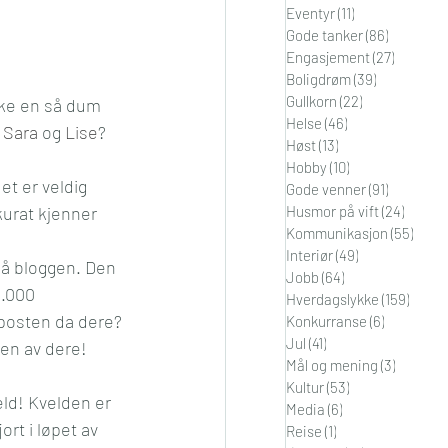
Eventyr
(11)
11 innlegg
i
Orden
Gode tanker
(86)
86 innleg
Engasjement
(27)
27 innle
Boligdrøm
(39)
39 innlegg
Gullkorn
(22)
22 innlegg
ikke en så dum 
Helse
(46)
46 innlegg
 
Sara
 og 
Lise
?
Høst
(13)
13 innlegg
Hobby
(10)
10 innlegg
Gode venner
(91)
91 innleg
urat kjenner 
Husmor på vift
(24)
24 inn
Kommunikasjon
(55)
55 in
Interiør
(49)
49 innlegg
på bloggen. Den 
Jobb
(64)
64 innlegg
0.000 
Hverdagslykke
(159)
159 in
 posten da dere? 
Konkurranse
(6)
6 innlegg
Jul
(41)
41 innlegg
 en av dere! 
Mål og mening
(3)
3 innleg
Kultur
(53)
53 innlegg
ld! Kvelden er 
Media
(6)
6 innlegg
rt i løpet av 
Reise
(1)
1 innlegg