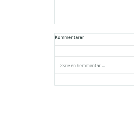
Kommentarer
Skriv en kommentar …
Long time, nothing written…