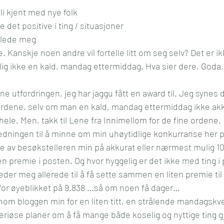
 bli kjent med nye folk 
l og mening
Kultur
Media
Reise
Økonom
se det positive i ting / situasjoner 
 glede meg
e. Kanskje noen andre vil fortelle litt om seg selv? Det er 
lig ikke en kald, mandag ettermiddag. Hva sier dere, 
Goda
,
wardene, selv om man en kald, mandag ettermiddag ikke akk
hele. Men, takk til Lene fra 
Innimellom
 for 
de fine ordene
.
dningen til å minne om min uhøytidlige 
konkurranse
 her 
lde av besøkstelleren min på akkurat eller nærmest mulig 1
en premie i posten. Og hvor hyggelig er det ikke med ting i
eder meg allerede til å få sette sammen en liten premie til
 for øyeblikket på 9.838 …så om noen få dager…
nom bloggen min for en liten titt, en strålende mandagskve
riøse planer om å få mange både koselig og nyttige ting gjo