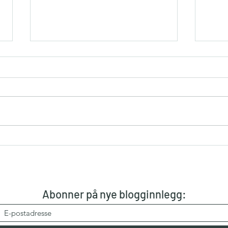
En bisarr dag
Dagen i dag, totalt sett, har virkelig
vært helt bisarr. Fra å ha en
fredelig og rolig frokost med få
planer for dagen. En rolig start...
Om t
Abonner på nye blogginnlegg: