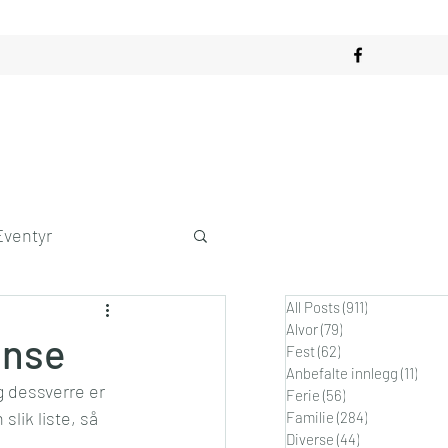
Eventyr
All Posts
(911)
911 innlegg
obby
Alvor
(79)
79 innlegg
anse
Fest
(62)
62 innlegg
Anbefalte innlegg
(11)
11 in
g dessverre er 
dagslykke
Ferie
(56)
56 innlegg
lik liste, så 
Familie
(284)
284 innlegg
Diverse
(44)
44 innlegg