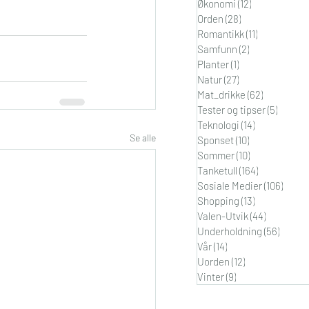
Økonomi
(12)
12 innlegg
Orden
(28)
28 innlegg
Romantikk
(11)
11 innlegg
Samfunn
(2)
2 innlegg
Planter
(1)
1 innlegg
Natur
(27)
27 innlegg
Mat_drikke
(62)
62 innlegg
Tester og tipser
(5)
5 innle
Teknologi
(14)
14 innlegg
Se alle
Sponset
(10)
10 innlegg
Sommer
(10)
10 innlegg
Tanketull
(164)
164 innlegg
Sosiale Medier
(106)
106 i
Shopping
(13)
13 innlegg
Valen-Utvik
(44)
44 innleg
Underholdning
(56)
56 inn
Vår
(14)
14 innlegg
Uorden
(12)
12 innlegg
Vinter
(9)
9 innlegg