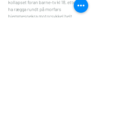
kollapset foran barne-tv kl 18, etter å 
ha rægga rundt på morfars 
hjemmesnekra motorsykkel helt 
siden vi kom. Velg selv hvilken variant 
du tror er mest sannsynlig. Bra 
søndag var det i alle fall, som alltid når 
hele hurven samles! 
Familie
Siste innlegg
Se alle