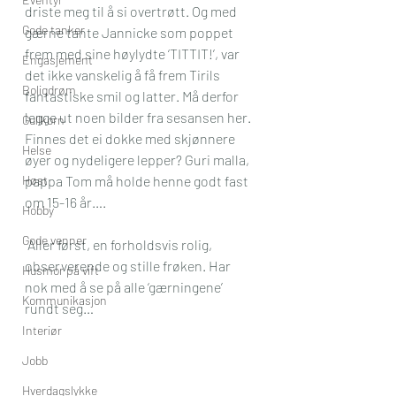
driste meg til å si overtrøtt. Og med 
Gode tanker
gærne tante Jannicke som poppet 
frem med sine høylydte ‘TITTIT!’, var 
Engasjement
det ikke vanskelig å få frem Tirils 
Boligdrøm
fantastiske smil og latter. Må derfor 
legge ut noen bilder fra sesansen her. 
Gullkorn
Finnes det ei dokke med skjønnere 
Helse
øyer og nydeligere lepper? Guri malla, 
Høst
pappa Tom må holde henne godt fast 
om 15-16 år….
Hobby
Gode venner
 Aller først, en forholdsvis rolig, 
observerende og stille frøken. Har 
Husmor på vift
nok med å se på alle ‘gærningene’ 
Kommunikasjon
rundt seg…
Interiør
Jobb
Hverdagslykke