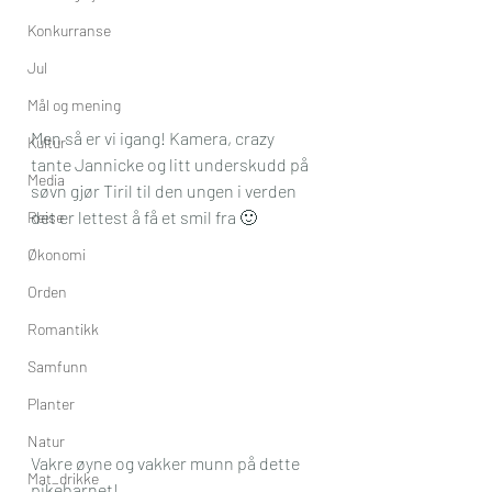
Konkurranse
Jul
Mål og mening
Men så er vi igang! Kamera, crazy 
Kultur
tante Jannicke og litt underskudd på 
Media
søvn gjør Tiril til den ungen i verden 
det er lettest å få et smil fra 🙂
Reise
Økonomi
Orden
Romantikk
Samfunn
Planter
Natur
Vakre øyne og vakker munn på dette 
Mat_drikke
pikebarnet!