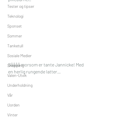
Tester og tipser
Teknologi
Sponset
Sommer
Tanketull
Sosiale Medier
Såååå morsom er tante Jannicke! Med 
Shopping
en herlig rungende latter…
Valen-Utvik
Underholdning
Vår
Uorden
Vinter