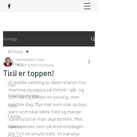
Innlegg
All Posts
Astrid Valen-Utvik
All Posts
16. juni 2008
2 min lesing
Tiril er toppen!
Alvor
Vi hadde samling av Valen-klanen hos 
Fest
mamma og pappa på Hellvik i går, og 
Anbefalte innlegg
som vanlig ble det en koselig, men 
hektisk dag. Mye mat som skal spises, 
Ferie
barn som skal lekes med og mange 
Familie
tullehistorier man skal fortelle. Men, 
sånn ganske sent på ettermiddagen, 
Diverse
ble Tiril en smule trøtt. Vil kanskje 
Eventyr