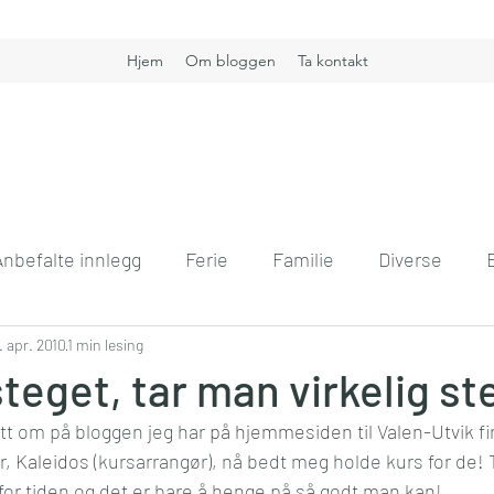
Hjem
Om bloggen
Ta kontakt
Anbefalte innlegg
Ferie
Familie
Diverse
nt
. apr. 2010
Boligdrøm
1 min lesing
Gullkorn
Helse
Høst
H
teget, tar man virkelig st
itt om på bloggen jeg har 
på hjemmesiden til Valen-Utvik
 f
vift
Kommunikasjon
Interiør
Jobb
Hver
, 
Kaleidos
 (kursarrangør), nå bedt meg holde kurs for de! Ti
or tiden og det er bare å henge på så godt man kan!