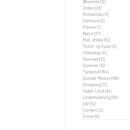
Økonomi
(12)
12 innlegg
Orden
(28)
28 innlegg
Romantikk
(11)
11 innlegg
Samfunn
(2)
2 innlegg
Planter
(1)
1 innlegg
Natur
(27)
27 innlegg
Mat_drikke
(62)
62 innlegg
Tester og tipser
(5)
5 innle
Teknologi
(14)
14 innlegg
Sponset
(10)
10 innlegg
Sommer
(10)
10 innlegg
Tanketull
(164)
164 innlegg
Sosiale Medier
(106)
106 i
Shopping
(13)
13 innlegg
Valen-Utvik
(44)
44 innleg
Underholdning
(56)
56 inn
Vår
(14)
14 innlegg
Uorden
(12)
12 innlegg
Vinter
(9)
9 innlegg