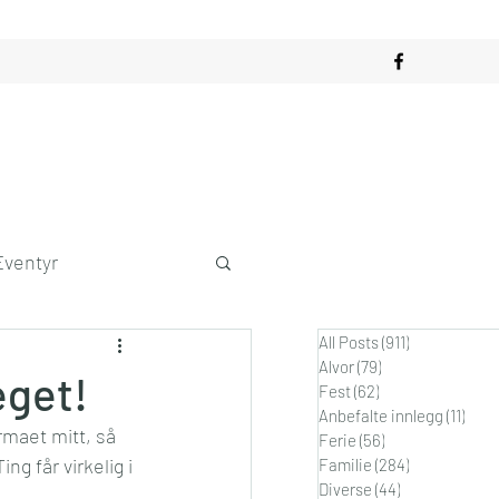
Eventyr
All Posts
(911)
911 innlegg
obby
Alvor
(79)
79 innlegg
eget!
Fest
(62)
62 innlegg
Anbefalte innlegg
(11)
11 in
irmaet mitt, så 
dagslykke
Ferie
(56)
56 innlegg
ng får virkelig i 
Familie
(284)
284 innlegg
Diverse
(44)
44 innlegg