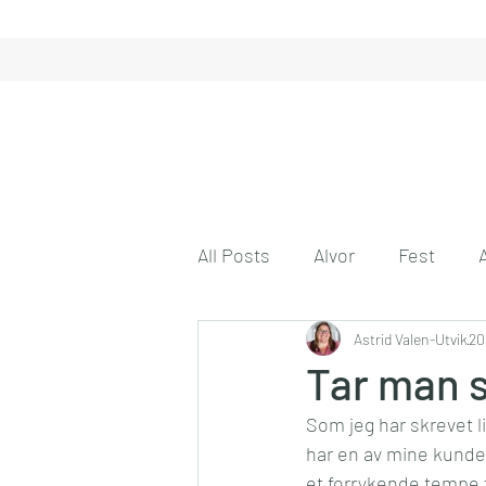
All Posts
Alvor
Fest
Gode tanker
Astrid Valen-Utvik
Engasjeme
20
Tar man s
Som jeg har skrevet l
Gode venner
Husmor på 
har en av mine kunder
et forrykende tempe f