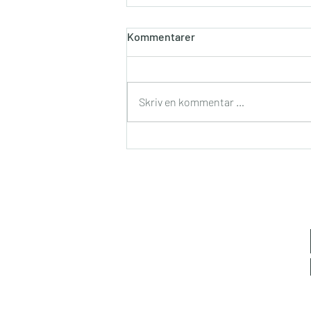
Kommentarer
Skriv en kommentar …
Vidunderlige, dejlige
København!