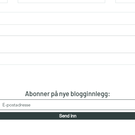
R for
Struktur + orden + lister =
energi!
Abonner på nye blogginnlegg:
Send inn