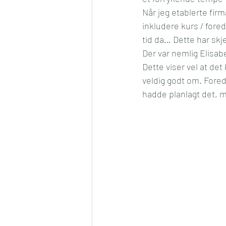
Når jeg etablerte firm
Konkurranse
Jul
Må
inkludere kurs / fored
tid da… Dette har skje
Der var nemlig Elisabe
Romantikk
Samfunn
Dette viser vel at det 
veldig godt om. Fored
hadde planlagt det, m