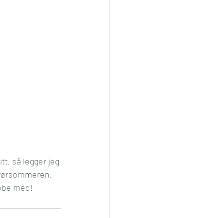
t, så legger jeg 
å førsommeren. 
obbe med!