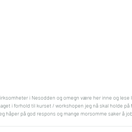
rksomheter i Nesodden og omegn være her inne og lese lit
 laget i forhold til kurset / workshopen jeg nå skal holde p
 jeg håper på god respons og mange morsomme saker å j