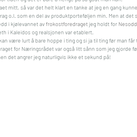
aet mitt, så var det helt klart en tanke at jeg en gang kun
l og mening
Kultur
Media
Reise
Økonom
rag o.l. som en del av produktporteføljen min. Men at det sk
dd i kjølevannet av 
frokostforedraget
 jeg holdt for 
Nesodd
th i Kaleidos og realsjonen var etablert.
kan være lurt å bare hoppe i ting og si ja til ting før man får
raget for Næringsrådet var også litt sånn som jeg gjorde før
en det angrer jeg naturligvis ikke et sekund på!