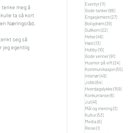
Eventyr
(11)
11 innlegg
ne tenke meg å 
i
Orden
Gode tanker
(86)
86 innleg
ulle ta så kort 
Engasjement
(27)
27 innle
en Næringsråd
. 
Boligdrøm
(39)
39 innlegg
Gullkorn
(22)
22 innlegg
Helse
(46)
46 innlegg
 tenkt seg så 
Høst
(13)
13 innlegg
 jeg egentlig 
Hobby
(10)
10 innlegg
Gode venner
(91)
91 innleg
Husmor på vift
(24)
24 inn
Kommunikasjon
(55)
55 in
Interiør
(49)
49 innlegg
Jobb
(64)
64 innlegg
Hverdagslykke
(159)
159 in
Konkurranse
(6)
6 innlegg
Jul
(41)
41 innlegg
Mål og mening
(3)
3 innleg
Kultur
(53)
53 innlegg
Media
(6)
6 innlegg
Reise
(1)
1 innlegg