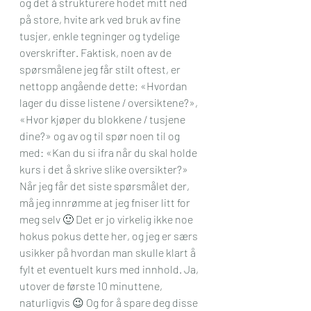
og det å strukturere hodet mitt ned 
på store, hvite ark ved bruk av fine 
tusjer, enkle tegninger og tydelige 
overskrifter. Faktisk, noen av de 
spørsmålene jeg får stilt oftest, er 
nettopp angående dette; «Hvordan 
lager du disse listene / oversiktene?», 
«Hvor kjøper du blokkene / tusjene 
dine?» og av og til spør noen til og 
med: «Kan du si ifra når du skal holde 
kurs i det å skrive slike oversikter?» 
Når jeg får det siste spørsmålet der, 
må jeg innrømme at jeg fniser litt for 
meg selv 🙂 Det er jo virkelig ikke noe 
hokus pokus dette her, og jeg er særs 
usikker på hvordan man skulle klart å 
fylt et eventuelt kurs med innhold. Ja, 
utover de første 10 minuttene, 
naturligvis 😉 Og for å spare deg disse 