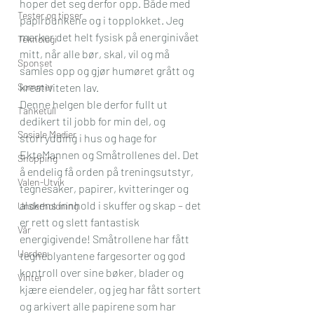
hoper det seg derfor opp. Både med 
Tester og tipser
papirbunkene og i topplokket. Jeg 
merker det helt fysisk på energinivået 
Teknologi
mitt, når alle bør, skal, vil og må 
Sponset
samles opp og gjør humøret grått og 
Sommer
kreativiteten lav.
Denne helgen ble derfor fullt ut 
Tanketull
dedikert til jobb for min del, og 
Sosiale Medier
storrydding i hus og hage for 
EkteMannen og Småtrollenes del. Det 
Shopping
å endelig få orden på treningsutstyr, 
Valen-Utvik
tegnesaker, papirer, kvitteringer og 
alskens innhold i skuffer og skap – det 
Underholdning
er rett og slett fantastisk 
Vår
energigivende! Småtrollene har fått 
Uorden
tegneblyantene fargesorter og god 
kontroll over sine bøker, blader og 
Vinter
kjære eiendeler, og jeg har fått sortert 
og arkivert alle papirene som har 