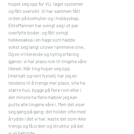
hopet seg opp for VU, laget systemer 
og fått oversikt. Vi har sammen fått 
orden på bokhyller og i hobbyskap. 
EkteMannen har svingt seg i et par 
overfylte boder, og fått svingt 
hekkesaksa i en hage som hadde 
vokst seg langt utover rammene sine. 
Og en irriterende og nyttig erfaring 
gjøres; vi har plass nok til tingene våre 
likevel. Når ting hoper seg opp 
(mentalt og rent fysisk), har jeg en 
tendens til å trenge mer plass, ville ha 
større hus, bygge på flere rom eller i 
det minste ha flere møbler jeg kan 
putte alle tingene våre i. Men det viser 
seg gang på gang; det holder ofte med 
å rydde i det vi har, kaste det som ikke 
trengs og få orden og struktur på det 
vi vil beholde.