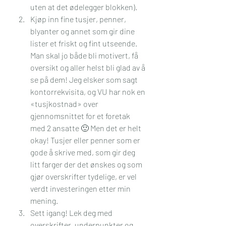
uten at det ødelegger blokken). 
Kjøp inn fine tusjer, penner, 
blyanter og annet som gir dine 
lister et friskt og fint utseende. 
Man skal jo både bli motivert, få 
oversikt og aller helst bli glad av å 
se på dem! Jeg elsker som sagt 
kontorrekvisita, og VU har nok en 
«tusjkostnad» over 
gjennomsnittet for et foretak 
med 2 ansatte 🙂 Men det er helt 
okay! Tusjer eller penner som er 
gode å skrive med, som gir deg 
litt farger der det ønskes og som 
gjør overskrifter tydelige, er vel 
verdt investeringen etter min 
mening.
Sett igang! Lek deg med 
overskrifter, underpunkter og 