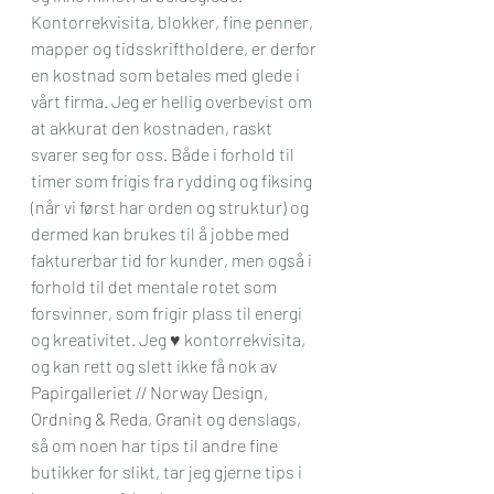
Kontorrekvisita, blokker, fine penner, 
mapper og tidsskriftholdere, er derfor 
en kostnad som betales med glede i 
vårt firma. Jeg er hellig overbevist om 
at akkurat den kostnaden, raskt 
svarer seg for oss. Både i forhold til 
timer som frigis fra rydding og fiksing 
(når vi først har orden og struktur) og 
dermed kan brukes til å jobbe med 
fakturerbar tid for kunder, men også i 
forhold til det mentale rotet som 
forsvinner, som frigir plass til energi 
og kreativitet. Jeg 
♥
 kontorrekvisita, 
og kan rett og slett ikke få nok av 
Papirgalleriet // Norway Design
, 
Ordning & Reda
, 
Granit
 og denslags, 
så om noen har tips til andre fine 
butikker for slikt, tar jeg gjerne tips i 