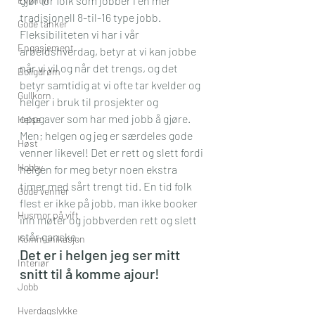
gjør for folk som jobber i en mer 
tradisjonell 8-til-16 type jobb. 
Gode tanker
Fleksibiliteten vi har i vår 
Engasjement
arbeidshverdag, betyr at vi kan jobbe 
når vi vil og når det trengs, og det 
Boligdrøm
betyr samtidig at vi ofte tar kvelder og 
Gullkorn
helger i bruk til prosjekter og 
oppgaver som har med jobb å gjøre. 
Helse
Men; helgen og jeg er særdeles gode 
Høst
venner likevel! Det er rett og slett fordi 
Hobby
helgen for meg betyr noen ekstra 
timer med sårt trengt tid. En tid folk 
Gode venner
flest er ikke på jobb, man ikke booker 
Husmor på vift
inn møter og jobbverden rett og slett 
står ganske.
Kommunikasjon
Det er i helgen jeg ser mitt 
Interiør
snitt til å komme ajour! 
Jobb
Hverdagslykke