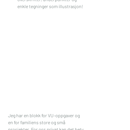
enkle tegninger som illustrasjon!  
Jeg har en blokk for VU-oppgaver og 
en for familiens store og små 
prosjekter. For oss privat kan det bety 