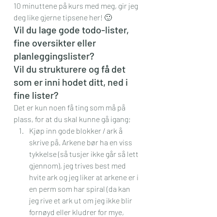
10 minuttene på kurs med meg, gir jeg 
deg like gjerne tipsene her! 🙂
Vil du lage gode todo-lister, 
fine oversikter eller 
planleggingslister?
Vil du strukturere og få det 
som er inni hodet ditt, ned i 
fine lister? 
Det er kun noen få ting som må på 
plass, for at du skal kunne gå igang;
Kjøp inn gode blokker / ark å 
skrive på. Arkene bør ha en viss 
tykkelse (så tusjer ikke går så lett 
gjennom), jeg trives best med 
hvite ark og jeg liker at arkene er i 
en perm som har spiral (da kan 
jeg rive et ark ut om jeg ikke blir 
fornøyd eller kludrer for mye, 