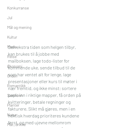
Konkurranse
Jul
Mål og mening
Kultur
Media
Den ekstra tiden som helgen tilbyr, 
kan brukes til å jobbe med 
Reise
mailboksen, lage todo-lister for 
Økonomi
kommende uke, sende tilbud til de 
som har ventet alt for lenge, lage 
Orden
presentasjoner eller kurs til møter i 
Romantikk
nær fremtid, og ikke minst; sortere 
papir inn i riktige mapper, få orden på 
Samfunn
kvitteringer, betale regninger og 
Planter
fakturere. Slikt må gjøres, men i en 
Natur
hektisk hverdag prioriteres kundene 
først, og med ujevne mellomrom 
Mat_drikke