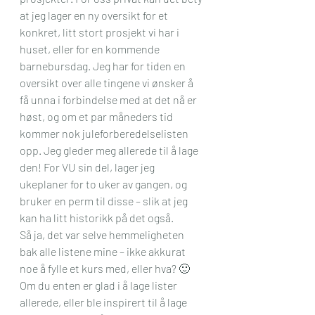
at jeg lager en ny oversikt for et 
konkret, litt stort prosjekt vi har i 
huset, eller for en kommende 
barnebursdag. Jeg har for tiden en 
oversikt over alle tingene vi ønsker å 
få unna i forbindelse med at det nå er 
høst, og om et par måneders tid 
kommer nok juleforberedelselisten 
opp. Jeg gleder meg allerede til å lage 
den! For VU sin del, lager jeg 
ukeplaner for to uker av gangen, og 
bruker en perm til disse – slik at jeg 
kan ha litt historikk på det også.
Så ja, det var selve hemmeligheten 
bak alle listene mine – ikke akkurat 
noe å fylle et kurs med, eller hva? 🙂 
Om du enten er glad i å lage lister 
allerede, eller ble inspirert til å lage 