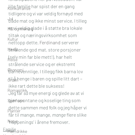
lille familie har spist der en gang 
Konkurranse
tidligere og vi var veldig fornøyd med 
Jul
både mat og ikke minst service. I tilleg 
er vi veldig glade i å støtte bra lokale 
Mål og mening
tiltak og næringsvirksomhet som 
Kultur
nettopp dette. 
Ferdinand
 serverer 
Media
strålende god mat, store porsjoner 
(selv min far ble mett!), har helt 
Reise
strålende service og er ekstremt 
Økonomi
barnevennlige. I tillegg fikk barna lov 
til å henge i baren og spille litt dart – 
Orden
ikke rart dette ble suksess!
Romantikk
Jeg får 
så
 mye energi og glede av at vi 
gjør spontane og koselige ting som 
Samfunn
dette sammen med folk og jeg håper vi 
Planter
får til mange, mange, 
mange
 flere slike 
Natur
‘happenings’ i årene fremover.
Familie
Mat_drikke