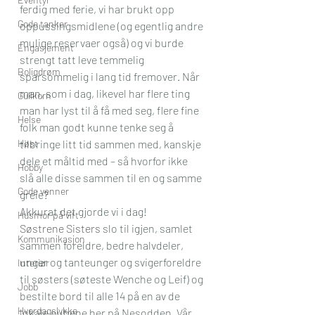
ferdig med ferie, vi har brukt opp 
Gode tanker
oppussingsmidlene (og egentlig andre 
mulige reservaer også) og vi burde 
Engasjement
strengt tatt leve temmelig 
Boligdrøm
sparsommelig i lang tid fremover. Når 
man, som i dag, likevel har flere ting 
Gullkorn
man har lyst til å få med seg, flere fine 
Helse
folk man godt kunne tenke seg å 
Høst
tilbringe litt tid sammen med, kanskje 
dele et måltid med – så hvorfor ikke 
Hobby
slå alle disse sammen til en og samme 
Gode venner
greie?
Akkurat det gjorde vi i dag!
Husmor på vift
Søstrene Sisters
 slo til igjen, samlet 
Kommunikasjon
sammen foreldre, bedre halvdeler, 
unger og tanteunger og svigerforeldre 
Interiør
til søsters (søteste Wenche og Leif) og 
Jobb
bestilte bord til alle 14 på en av de 
Hverdagslykke
lokale pubene her på Nesodden. Vår 