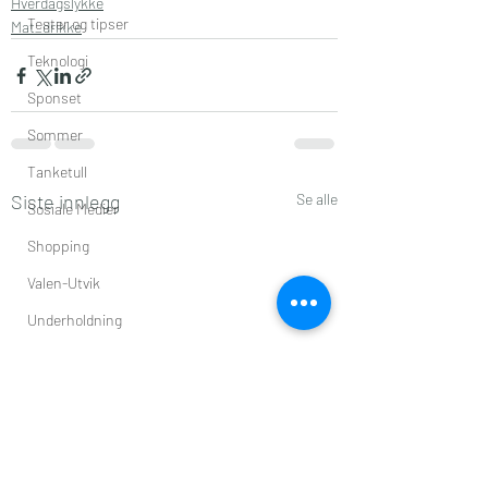
Hverdagslykke
Tester og tipser
Mat_drikke
Teknologi
Sponset
Sommer
Tanketull
Siste innlegg
Se alle
Sosiale Medier
Shopping
Valen-Utvik
Underholdning
Vår
Uorden
Vinter