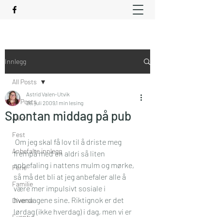
Innlegg
All Posts
Astrid Valen-Utvik
All Posts
26. juli 2009
1 min lesing
Spontan middag på pub
Alvor
Fest
 Om jeg skal få lov til å driste meg 
Anbefalte innlegg
frempå med en aldri så liten 
anbefaling i nattens mulm og mørke, 
Ferie
så må det bli at jeg anbefaler alle å 
Familie
være mer impulsivt sosiale i 
hverdagene sine. Riktignok er det 
Diverse
lørdag (ikke hverdag) i dag, men vi er 
Eventyr