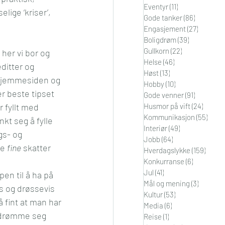
Eventyr
(11)
11 innlegg
lige ‘kriser’, 
i
Orden
Gode tanker
(86)
86 innleg
Engasjement
(27)
27 innle
Boligdrøm
(39)
39 innlegg
Gullkorn
(22)
22 innlegg
 her vi bor og 
Helse
(46)
46 innlegg
ditter og 
Høst
(13)
13 innlegg
hjemmesiden og 
Hobby
(10)
10 innlegg
er beste tipset 
Gode venner
(91)
91 innleg
r fyllt med 
Husmor på vift
(24)
24 inn
Kommunikasjon
(55)
55 in
kt seg å fylle 
Interiør
(49)
49 innlegg
gs- og 
Jobb
(64)
64 innlegg
e 
fine
 skatter 
Hverdagslykke
(159)
159 in
Konkurranse
(6)
6 innlegg
Jul
(41)
41 innlegg
en til å ha på 
Mål og mening
(3)
3 innleg
s og drøssevis 
Kultur
(53)
53 innlegg
å fint at man har 
Media
(6)
6 innlegg
g drømme seg 
Reise
(1)
1 innlegg