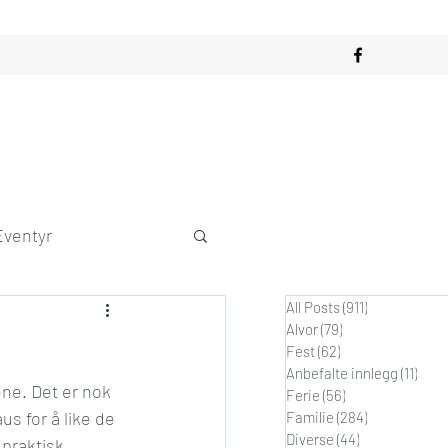
Eventyr
All Posts
(911)
911 innlegg
obby
Alvor
(79)
79 innlegg
Fest
(62)
62 innlegg
Anbefalte innlegg
(11)
11 in
ne. Det er nok 
dagslykke
Ferie
(56)
56 innlegg
s for å like de 
Familie
(284)
284 innlegg
Diverse
(44)
44 innlegg
praktisk, 