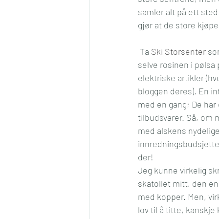
samler alt på ett sted 
Konkurranse
Jul
Må
gjør at de store kjøp
 Ta 
Ski Storsenter
 so
Romantikk
Samfunn
selve rosinen i pølsa
elektriske artikler (h
bloggen deres). En int
med en gang; De har en
tilbudsvarer. Så, om 
med alskens nydelige 
innredningsbudsjetter
der!
Jeg kunne virkelig sk
skatollet mitt, den e
med kopper. Men, virke
lov til å titte, kansk