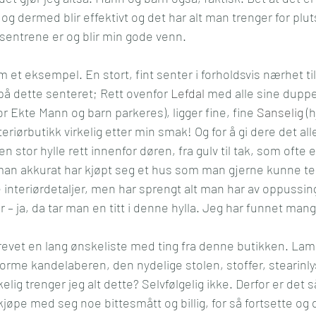
og dermed blir effektivt og det har alt man trenger for plutse
l og mening
Kultur
Media
Reise
Økonom
esentrene er og blir min gode venn.
m et eksempel. En stort, fint senter i forholdsvis nærhet til
 på dette senteret; Rett ovenfor 
Lefdal
 med alle sine duppe
vor Ekte Mann og barn parkeres), ligger fine, fine 
Sanselig
 (
eriørbutikk virkelig etter min smak! Og for å gi dere det all
 stor hylle rett innenfor døren, fra gulv til tak, som ofte e
man akkurat har kjøpt seg et hus som man gjerne kunne ten
interiørdetaljer, men har sprengt alt man har av oppussin
 – ja, da tar man en titt i denne hylla. Jeg har funnet mang
revet en lang ønskeliste med ting fra denne butikken. Lamp
norme kandelaberen, den nydelige stolen, stoffer, stearinly
lig trenger jeg alt dette? Selvfølgelig ikke. Derfor er det s
je kjøpe med seg noe bittesmått og billig, for så fortsette o