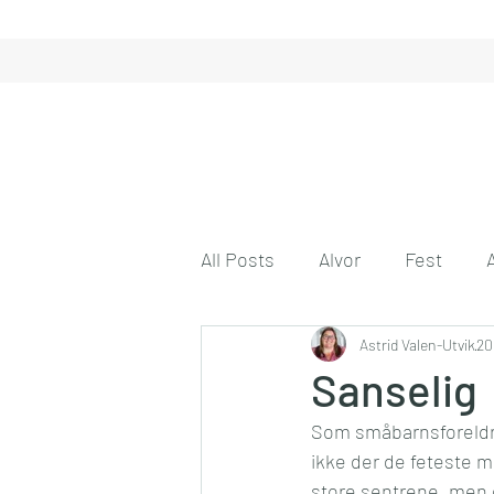
All Posts
Alvor
Fest
Gode tanker
Astrid Valen-Utvik
Engasjeme
20
Sanselig
Som småbarnsforeldre 
Gode venner
Husmor på 
ikke der de feteste m
store sentrene, men de