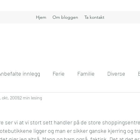
Hjem
Om bloggen
Ta kontakt
Anbefalte innlegg
Ferie
Familie
Diverse
nt
. okt. 2009
Boligdrøm
2 min lesing
Gullkorn
Helse
Høst
H
ser vi at vi stort sett handler på de store shoppingsentre
vift
Kommunikasjon
Interiør
Jobb
Hver
otebutikkene ligger og man er sikker ganske kjerring og trau
t gjør jeg altså. Mann og barn også, faktisk. Det at det er 