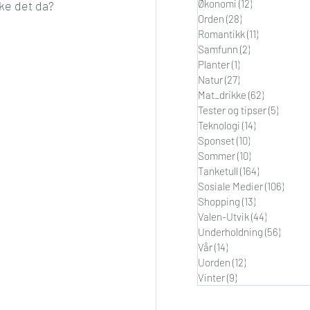
Økonomi
(12)
12 innlegg
kke det da?
Orden
(28)
28 innlegg
Romantikk
(11)
11 innlegg
Samfunn
(2)
2 innlegg
Planter
(1)
1 innlegg
Natur
(27)
27 innlegg
Mat_drikke
(62)
62 innlegg
Tester og tipser
(5)
5 innle
Teknologi
(14)
14 innlegg
Sponset
(10)
10 innlegg
Sommer
(10)
10 innlegg
Tanketull
(164)
164 innlegg
Sosiale Medier
(106)
106 i
Shopping
(13)
13 innlegg
Valen-Utvik
(44)
44 innleg
Underholdning
(56)
56 inn
Vår
(14)
14 innlegg
Uorden
(12)
12 innlegg
Vinter
(9)
9 innlegg