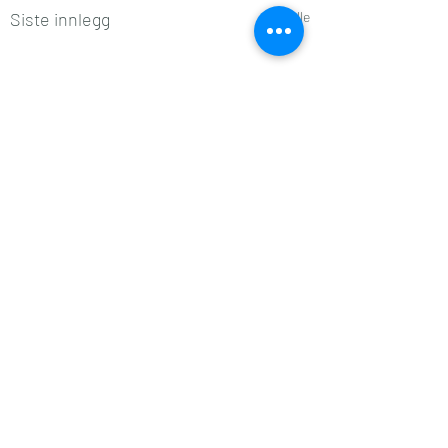
Siste innlegg
Se alle
Kommentarer
Listebonanza