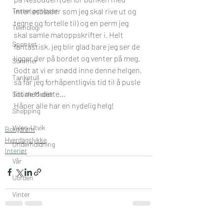
interiørblader som jeg skal rive ut og 
Tester og tipser
tegne og fortelle til) og 
en
 perm jeg 
Teknologi
skal samle matoppskrifter i. Helt 
Sponset
fantastisk, jeg blir glad bare jeg ser de 
ligger der på bordet og venter på meg. 
Sommer
Godt at vi er snødd inne denne helgen, 
Tanketull
så får jeg forhåpentligvis tid til å pusle 
litt med dette…
Sosiale Medier
Håper alle har en nydelig helg!
Shopping
Valen-Utvik
Boligdrøm
Hverdagslykke
Underholdning
Interiør
Vår
Uorden
Vinter