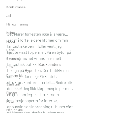
Konkurranse
Jul
Mål og mening
Kultur
Jeg klarer forresten ikke å la være… 
Jeg må fortelle dere litt mer om min 
Media
fantastiske perm. Eller vent, jeg 
Reise
kjøpte visst
 to
 permer. På en bytur på 
torsdag havnet vi innom en helt 
Økonomi
fantastisk butikk, 
Bookbinders 
Orden
Design
 på 
Byporten
. Den butikken er 
Romantikk
som laget for meg; Firkantet, 
struktur, kontormateriell…. Bedre blir 
Samfunn
det ikke! Jeg fikk kjøpt meg to permer, 
Planter
en
 grå som jeg skal bruke som 
inspirasjonsperm for interiør, 
Natur
oppussing og innredning til huset vårt 
Mat_drikke
på Nesodden (derfor bunken med 