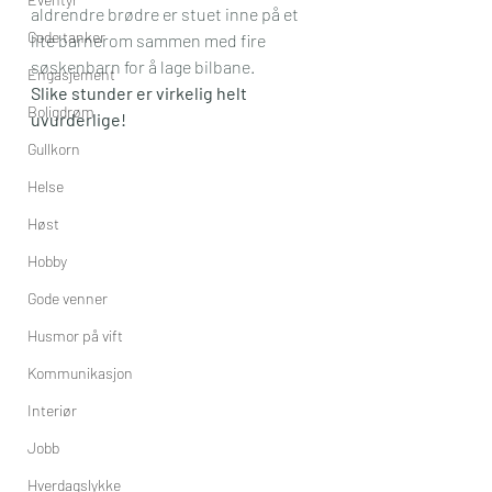
aldrendre brødre er stuet inne på et 
Gode tanker
lite barnerom sammen med fire 
søskenbarn for å lage bilbane.
Engasjement
Slike stunder er virkelig helt 
Boligdrøm
uvurderlige!
Gullkorn
Helse
Høst
Hobby
Gode venner
Husmor på vift
Kommunikasjon
Interiør
Jobb
Hverdagslykke