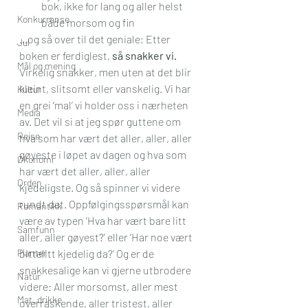
bok, ikke for lang og aller helst 
Konkurranse
både morsom og fin
…og så over til det geniale; Etter 
Jul
boken er ferdiglest, 
så snakker vi.
Mål og mening
Virkelig snakker, men uten at det blir 
kleint, slitsomt eller vanskelig. Vi har 
Kultur
en grei ‘mal’ vi holder oss i nærheten 
Media
av. Det vil si at jeg spør guttene om 
Reise
hva som har vært det aller, aller, aller 
gøyeste i løpet av dagen og hva som 
Økonomi
har vært det aller, aller, aller 
Orden
kjedeligste. Og så spinner vi videre 
rundt det. Oppfølgingsspørsmål kan 
Romantikk
være av typen ‘Hva har vært bare litt 
Samfunn
aller, aller gøyest?’ eller ‘Har noe vært 
Planter
bittelitt kjedelig da?’ Og er de 
snakkesalige kan vi gjerne utbrodere 
Natur
videre: Aller morsomst, aller mest 
Mat_drikke
overraskende, aller tristest, aller 