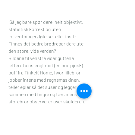
 Så jeg bare spør dere, helt objektivt, 
statistisk korrekt og uten 
forventninger, følelser eller fasit; 
Finnes det bedre brødrepar dere ute i 
den store, vide verden?
Bildene til venstre viser guttene 
lettere henslengt mot (en noe pjusk) 
puff fra TinkeK Home, hvor lillebror 
jobber intens med regnemaskinen, 
teller epler så det suser og legger 
sammen med fingre og tær, mens 
storebror observerer over skulderen. 
Og vips, der måtte visst storebror 
hjelpe til litt og det tror jeg både stor 
og liten var mer en godt fornøyd med.
Vi har rett og slett de besteste 