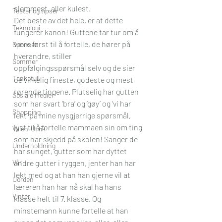
slemmest, aller kulest.
Tester og tipser
Det beste av det hele, er at dette 
Teknologi
fungerer kanon! Guttene tar tur om å 
være først til å fortelle, de hører på 
Sponset
hverandre, stiller 
Sommer
oppfølgingsspørsmål selv og de sier 
Tanketull
de virkelig fineste, godeste og mest 
rørende tingene. Plutselig har gutten 
Sosiale Medier
som har svart ‘bra’ og ‘gøy’ og ‘vi har 
Shopping
lekt’ på mine nysgjerrige spørsmål, 
lyst til å fortelle mammaen sin om ting 
Valen-Utvik
som har skjedd på skolen! Sanger de 
Underholdning
har sunget, gutter som har dyttet 
Vår
andre gutter i ryggen, jenter han har 
lekt med og at han han gjerne vil at 
Uorden
læreren han har nå skal ha hans 
Vinter
klasse helt til 7. klasse. Og 
minstemann kunne fortelle at han 