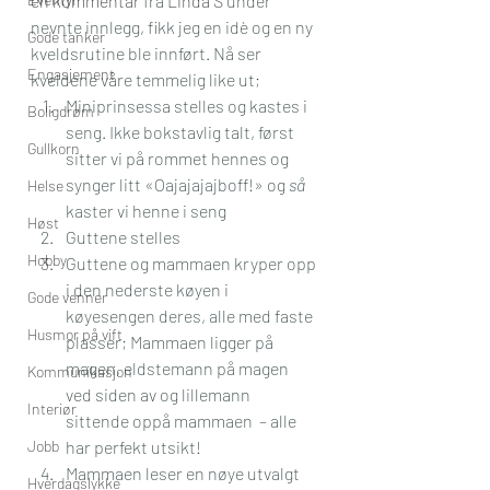
en kommentar
 fra 
Linda S
 under 
nevnte innlegg, fikk jeg en idè og en ny 
Gode tanker
kveldsrutine ble innført. Nå ser 
Engasjement
kveldene våre temmelig like ut;
Miniprinsessa stelles og kastes i 
Boligdrøm
seng. Ikke bokstavlig talt, først 
Gullkorn
sitter vi på rommet hennes og 
synger litt «Oajajajajboff!» og 
så
Helse
kaster vi henne i seng
Høst
Guttene stelles
Hobby
Guttene og mammaen kryper opp 
i den nederste køyen i 
Gode venner
køyesengen deres, alle med faste 
Husmor på vift
plasser; Mammaen ligger på 
magen, eldstemann på magen 
Kommunikasjon
ved siden av og lillemann 
Interiør
sittende oppå mammaen  – alle 
Jobb
har perfekt utsikt!
Mammaen leser en nøye utvalgt 
Hverdagslykke