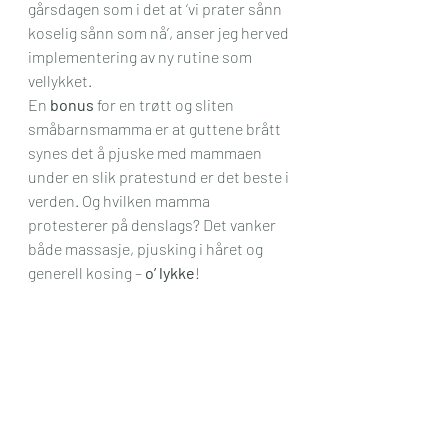
gårsdagen som i det at ‘vi prater sånn 
koselig sånn som nå’, anser jeg herved 
implementering av ny rutine som 
vellykket.
En 
bonus
 for en trøtt og sliten 
småbarnsmamma er at guttene brått 
synes det å pjuske med mammaen 
under en slik pratestund er det beste i 
verden. Og hvilken mamma 
protesterer på denslags? Det vanker 
både massasje, pjusking i håret og 
generell kosing – 
o’ lykke
!