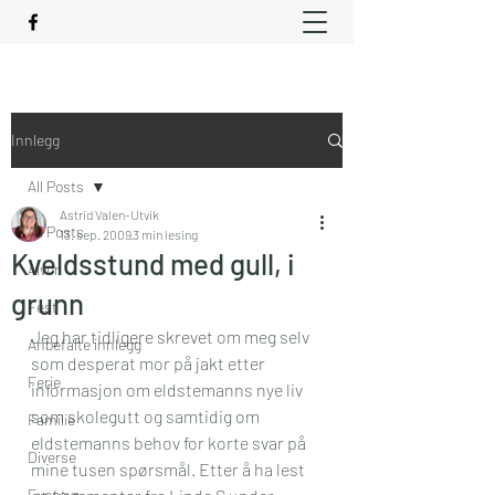
Innlegg
All Posts
Astrid Valen-Utvik
All Posts
13. sep. 2009
3 min lesing
Kveldsstund med gull, i
Alvor
grunn
Fest
Jeg har 
tidligere skrevet
 om meg selv 
Anbefalte innlegg
som desperat mor på jakt etter 
Ferie
informasjon om eldstemanns nye liv 
som skolegutt og samtidig om 
Familie
eldstemanns behov for korte svar på 
Diverse
mine tusen spørsmål. Etter å ha lest 
Eventyr