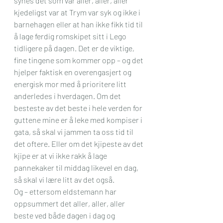
synes det som var aller, aller, aller 
kjedeligst var at Trym var syk og ikke i 
barnehagen eller at han ikke fikk tid til 
å lage ferdig romskipet sitt i Lego 
tidligere på dagen. Det er de viktige, 
fine tingene som kommer opp – og det 
hjelper faktisk en overengasjert og 
energisk mor med å prioritere litt 
anderledes i hverdagen. Om det 
besteste av det beste i hele verden for 
guttene mine er å leke med kompiser i 
gata, så skal vi jammen ta oss tid til 
det oftere. Eller om det kjipeste av det 
kjipe er at vi ikke rakk å lage 
pannekaker til middag likevel en dag, 
så skal vi lære litt av det også.
Og – ettersom eldstemann har 
oppsummert det aller, aller, aller 
beste ved både dagen i dag og 