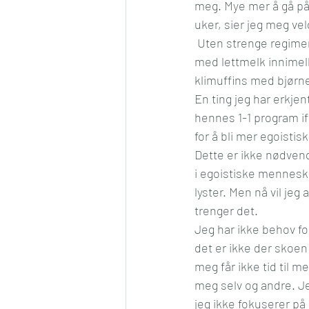
meg. Mye mer å gå på, 
uker, sier jeg meg vel
 Uten strenge regime
med lettmelk innimell
klimuffins med bjørne
En ting jeg har erkjen
hennes 1-1 program ift
for å bli mer egoistisk
Dette er ikke nødvend
i egoistiske mennesk
lyster. Men nå vil jeg 
trenger det. 
Jeg har ikke behov for
det er ikke der skoen
meg får ikke tid til m
meg selv og andre. Je
jeg ikke fokuserer på 