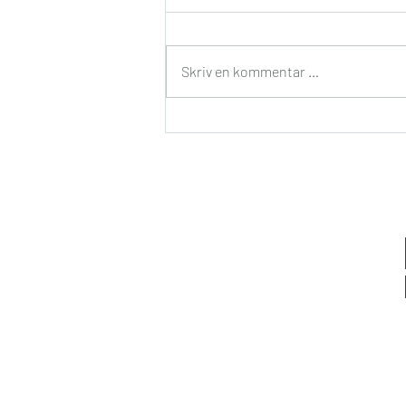
Skriv en kommentar …
Jeg har kun tre mål for
høsten