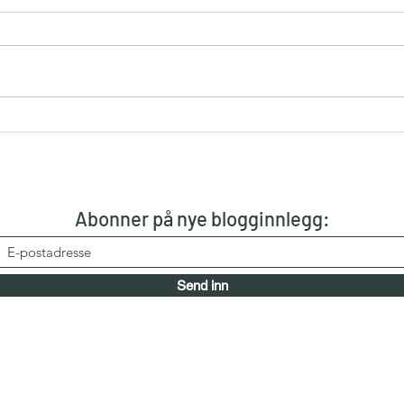
Valget er tatt!
#Som
meg
Abonner på nye blogginnlegg:
Send inn