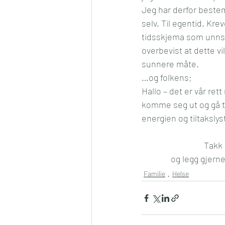
Jeg har derfor bestemt
selv. Til egentid. Kr
tidsskjema som unnsky
overbevist at dette vi
sunnere måte.
…og folkens;
Hallo – det er vår ret
komme seg ut og gå tur
energien og tiltakslys
Takk 
og legg gjerne
Familie
Helse