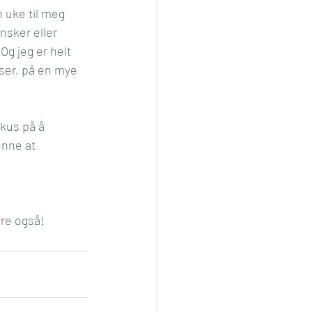
n uke til meg 
nsker eller 
g jeg er helt 
lser, på en mye 
okus på å 
enne at 
 
ere også! 