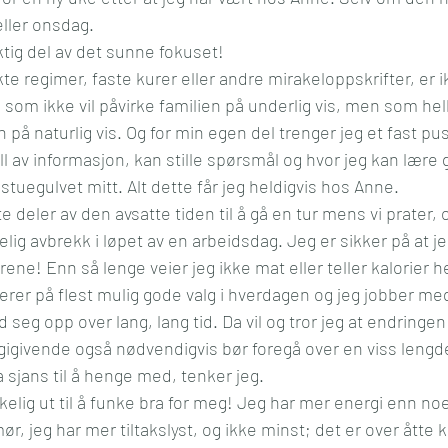
eller onsdag.
l og mening
Kultur
Media
Reise
Økonom
iktig del av det sunne fokuset!
ikte regimer, faste kurer eller andre mirakeloppskrifter, er i
som ikke vil påvirke familien på underlig vis, men som hel
å naturlig vis. Og for min egen del trenger jeg et fast pus
ll av informasjon, kan stille spørsmål og hvor jeg kan lære 
tuegulvet mitt. Alt dette får jeg heldigvis hos Anne.
fte deler av den avsatte tiden til å gå en tur mens vi prater, 
elig avbrekk i løpet av en arbeidsdag. Jeg er sikker på at j
rene! Enn så lenge veier jeg ikke mat eller teller kalorier he
erer på flest mulig gode valg i hverdagen og jeg jobber med
eg opp over lang, lang tid. Da vil og tror jeg at endringen t
givende også nødvendigvis bør foregå over en viss lengde 
 sjans til å henge med, tenker jeg. 
kelig ut til å funke bra for meg! Jeg har mer energi enn no
ør, jeg har mer tiltakslyst, og ikke minst; det er over åtte k