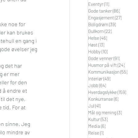
Eventyr
(11)
11 innlegg
i
Orden
Gode tanker
(86)
86 innleg
Engasjement
(27)
27 innle
kke noe for 
Boligdrøm
(39)
39 innlegg
Gullkorn
(22)
22 innlegg
ler kan brukes 
Helse
(46)
46 innlegg
tehull en gang i 
Høst
(13)
13 innlegg
gode øvelser jeg 
Hobby
(10)
10 innlegg
Gode venner
(91)
91 innleg
og det har 
Husmor på vift
(24)
24 inn
Kommunikasjon
(55)
55 in
eg er mer 
Interiør
(49)
49 innlegg
ller for den 
Jobb
(64)
64 innlegg
 å endre et 
Hverdagslykke
(159)
159 in
il det nye, 
Konkurranse
(6)
6 innlegg
Jul
(41)
41 innlegg
tid. For at 
Mål og mening
(3)
3 innleg
Kultur
(53)
53 innlegg
en sinne. Jeg 
Media
(6)
6 innlegg
ilo mindre av 
Reise
(1)
1 innlegg