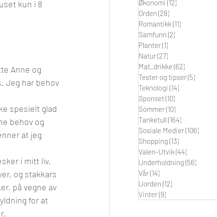
Økonomi
(12)
12 innlegg
uset kun i 8 
Orden
(28)
28 innlegg
Romantikk
(11)
11 innlegg
Samfunn
(2)
2 innlegg
Planter
(1)
1 innlegg
Natur
(27)
27 innlegg
Mat_drikke
(62)
62 innlegg
tte Anne og 
Tester og tipser
(5)
5 innle
sk. Jeg har behov 
Teknologi
(14)
14 innlegg
Sponset
(10)
10 innlegg
e spesielt glad 
Sommer
(10)
10 innlegg
Tanketull
(164)
164 innlegg
ne behov og 
Sosiale Medier
(106)
106 i
enner at jeg 
Shopping
(13)
13 innlegg
Valen-Utvik
(44)
44 innleg
er i mitt liv, 
Underholdning
(56)
56 inn
er, og stakkars 
Vår
(14)
14 innlegg
Uorden
(12)
12 innlegg
ker, på vegne av 
Vinter
(9)
9 innlegg
ldning for at 
r. 