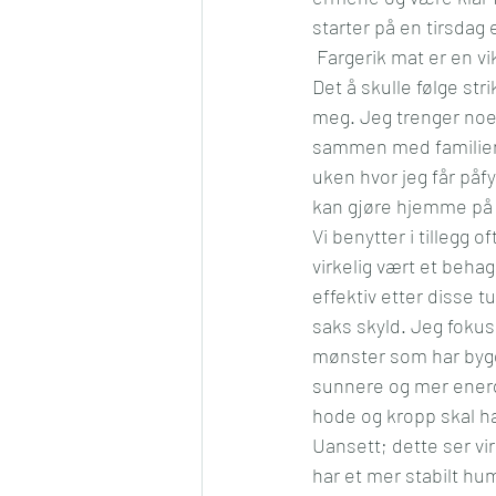
starter på en tirsdag 
Konkurranse
Jul
Må
 Fargerik mat er en v
Det å skulle følge str
meg. Jeg trenger noe 
Romantikk
Samfunn
sammen med familien p
uken hvor jeg får påfy
kan gjøre hjemme på s
Vi benytter i tillegg o
virkelig vært et behag
effektiv etter disse tu
saks skyld. Jeg fokus
mønster som har bygd s
sunnere og mer energi
hode og kropp skal ha
Uansett; dette ser vir
har et mer stabilt hum