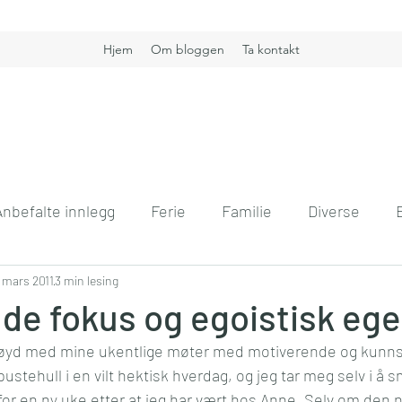
Hjem
Om bloggen
Ta kontakt
Anbefalte innlegg
Ferie
Familie
Diverse
nt
. mars 2011
Boligdrøm
3 min lesing
Gullkorn
Helse
Høst
H
e fokus og egoistisk ege
nøyd med mine ukentlige møter med motiverende og kunns
vift
Kommunikasjon
Interiør
Jobb
Hver
pustehull i en vilt hektisk hverdag, og jeg tar meg selv i å s
or en ny uke etter at jeg har vært hos Anne. Selv om den 