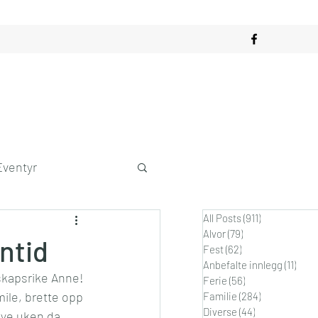
Eventyr
All Posts
(911)
911 innlegg
obby
Alvor
(79)
79 innlegg
ntid
Fest
(62)
62 innlegg
Anbefalte innlegg
(11)
11 in
kapsrike Anne! 
dagslykke
Ferie
(56)
56 innlegg
mile, brette opp 
Familie
(284)
284 innlegg
Diverse
(44)
44 innlegg
nye uken da 