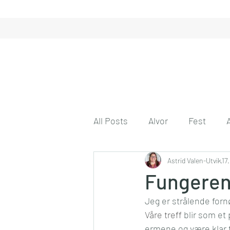
All Posts
Alvor
Fest
Gode tanker
Astrid Valen-Utvik
Engasjeme
17
Fungerend
Jeg er strålende for
Gode venner
Husmor på 
Våre treff
 blir som et 
ermene og være klar f