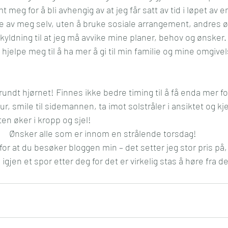
 meg for å bli avhengig av at jeg får satt av tid i løpet av e
eve av meg selv, uten å bruke sosiale arrangement, andres ø
ldning til at jeg må avvike mine planer, behov og ønsker. O
l hjelpe meg til å ha mer å gi til min familie og mine omgive
t rundt hjørnet! Finnes ikke bedre timing til å få enda mer f
, smile til sidemannen, ta imot solstråler i ansiktet og kj
ten øker i kropp og sjel!
Ønsker alle som er innom en strålende torsdag! 
for at du besøker bloggen min – det setter jeg stor pris på,
 igjen et spor etter deg for det er virkelig stas å høre fra d