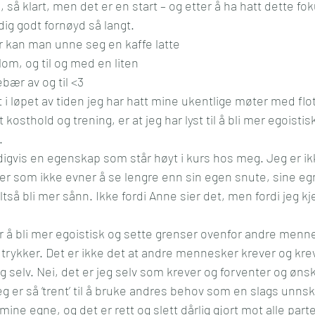
så klart, men det er en start – og etter å ha hatt dette fok
dig godt fornøyd så langt. 
r kan man unne seg en kaffe latte
om, og til og med en liten
bær av og til <3
t i løpet av tiden jeg har hatt mine ukentlige møter med flo
 kosthold og trening, er at jeg har lyst til å bli mer egoisti
.
igvis en egenskap som står høyt i kurs hos meg. Jeg er ikk
er som ikke evner å se lengre enn sin egen snute, sine eg
altså bli mer sånn. Ikke fordi Anne sier det, men fordi jeg kj
 å bli mer egoistisk og sette grenser ovenfor andre mennesk
 trykker. Det er ikke det at andre mennesker krever og krev
eg selv. Nei, det er jeg selv som krever og forventer og øns
g er så ‘trent’ til å bruke andres behov som en slags unnsky
mine egne, og det er rett og slett dårlig gjort mot alle parte