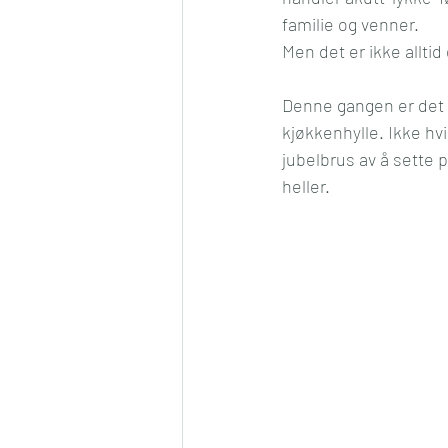
familie og venner.
Konkurranse
Jul
Må
Men det er ikke allti
Denne gangen er det s
Romantikk
Samfunn
kjøkkenhylle. Ikke hvi
jubelbrus av å sette p
heller. 