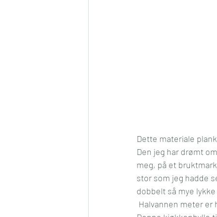
Dette materiale plank
Den jeg har drømt om 
meg, på et bruktmarke
stor som jeg hadde se
dobbelt så mye lykke p
 Halvannen meter er h
Denne kjøkkenhylle ti