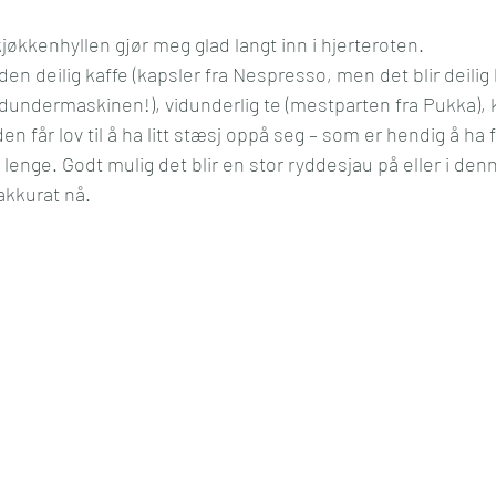
jøkkenhyllen gjør meg glad langt inn i hjerteroten. 
en deilig kaffe (kapsler fra Nespresso, men det blir deilig
dundermaskinen!), vidunderlig te (mestparten fra Pukka),
 den får lov til å ha litt stæsj oppå seg – som er hendig å h
 lenge. Godt mulig det blir en stor ryddesjau på eller i denn
akkurat nå.