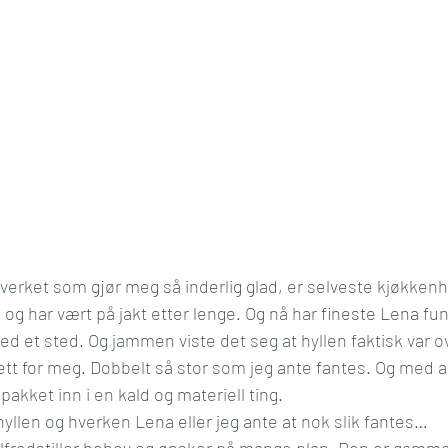
verket som gjør meg så inderlig glad, er selveste kjøkkenhy
og har vært på jakt etter lenge. Og nå har 
fineste Lena
 fu
d et sted. Og jammen viste det seg at hyllen faktisk var o
tt for meg. Dobbelt så stor som jeg ante fantes. Og med a
akket inn i en kald og materiell ting. 
yllen og hverken Lena eller jeg ante at nok slik fantes…
lfredstiller behov og ønsker på mange plan. Den er gammel, s