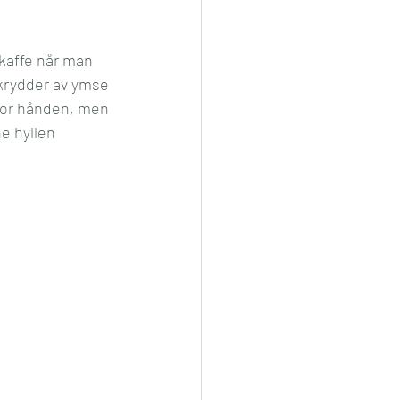
 kaffe når man 
 krydder av ymse 
a for hånden, men 
e hyllen 