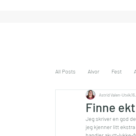
All Posts
Alvor
Fest
Gode tanker
Astrid Valen-Utvik
Engasjeme
16
Finne ekt
Jeg skriver en god d
Gode venner
Husmor på 
jeg kjenner litt ekst
handler akutt-lykke-f