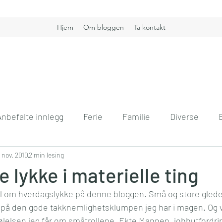
Hjem
Om bloggen
Ta kontakt
Anbefalte innlegg
Ferie
Familie
Diverse
nt
. nov. 2010
Boligdrøm
2 min lesing
Gullkorn
Helse
Høst
H
e lykke i materielle ting
el om hverdagslykke på denne bloggen. Små og store gleder
vift
Kommunikasjon
Interiør
Jobb
Hver
ra på den gode takknemlighetsklumpen jeg har i magen. Og v
ølelsen jeg får om småtrollene, Ekte Mannen, jobbutfordrin