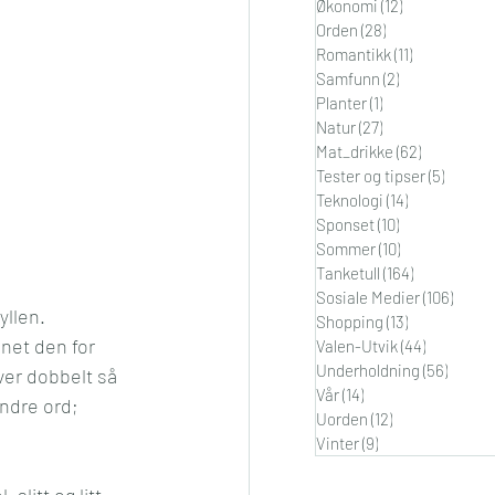
Økonomi
(12)
12 innlegg
Orden
(28)
28 innlegg
Romantikk
(11)
11 innlegg
Samfunn
(2)
2 innlegg
Planter
(1)
1 innlegg
Natur
(27)
27 innlegg
Mat_drikke
(62)
62 innlegg
Tester og tipser
(5)
5 innle
Teknologi
(14)
14 innlegg
Sponset
(10)
10 innlegg
Sommer
(10)
10 innlegg
Tanketull
(164)
164 innlegg
Sosiale Medier
(106)
106 i
llen. 
Shopping
(13)
13 innlegg
nnet den for 
Valen-Utvik
(44)
44 innleg
Underholdning
(56)
56 inn
ver dobbelt så 
Vår
(14)
14 innlegg
ndre ord; 
Uorden
(12)
12 innlegg
Vinter
(9)
9 innlegg
litt og litt 