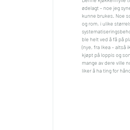
ødelagt – noe jeg syne
kunne brukes. Noe so
og rom, i ulike større
systematiseringsbehov 
ble helt ved å få på p
(nye, fra Ikea – altså
kjøpt på loppis og som
mange av dere ville n
liker å ha ting for hån