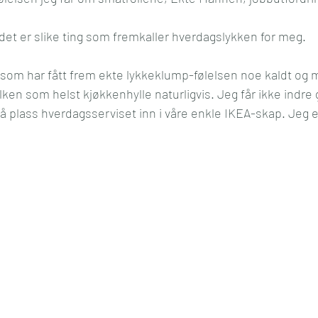
l og mening
Kultur
Media
Reise
Økonom
d det er slike ting som fremkaller hverdagslykken for meg.
om har fått frem ekte lykkeklump-følelsen noe kaldt og ma
lken som helst kjøkkenhylle naturligvis. Jeg får ikke indre 
å plass hverdagsserviset inn i våre enkle IKEA-skap. Jeg er