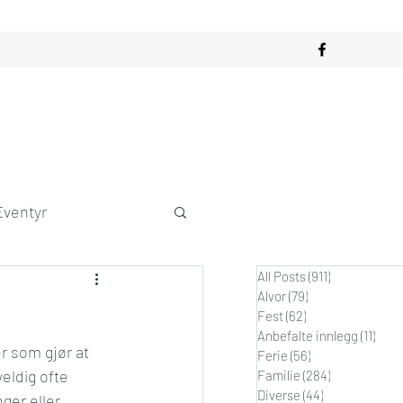
Eventyr
All Posts
(911)
911 innlegg
obby
Alvor
(79)
79 innlegg
Fest
(62)
62 innlegg
Anbefalte innlegg
(11)
11 in
 som gjør at 
dagslykke
Ferie
(56)
56 innlegg
eldig ofte 
Familie
(284)
284 innlegg
Diverse
(44)
44 innlegg
ger eller 