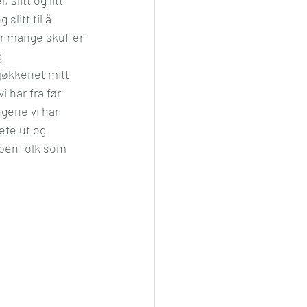
litt til å 
r mange skuffer 
 
kjøkkenet mitt 
 har fra før 
ngene vi har 
ete ut og 
pen folk som 