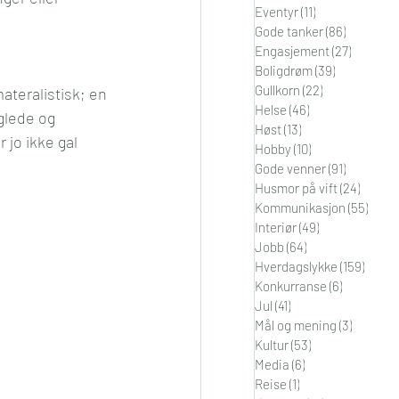
Eventyr
(11)
11 innlegg
i
Orden
Gode tanker
(86)
86 innleg
Engasjement
(27)
27 innle
Boligdrøm
(39)
39 innlegg
Gullkorn
(22)
22 innlegg
teralistisk; en 
Helse
(46)
46 innlegg
glede og 
Høst
(13)
13 innlegg
 jo ikke gal 
Hobby
(10)
10 innlegg
Gode venner
(91)
91 innleg
Husmor på vift
(24)
24 inn
Kommunikasjon
(55)
55 in
Interiør
(49)
49 innlegg
Jobb
(64)
64 innlegg
Hverdagslykke
(159)
159 in
Konkurranse
(6)
6 innlegg
Jul
(41)
41 innlegg
Mål og mening
(3)
3 innleg
Kultur
(53)
53 innlegg
Media
(6)
6 innlegg
Reise
(1)
1 innlegg