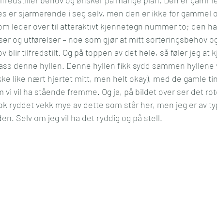
s er sjarmerende i seg selv, men den er ikke for gammel og s
m leder over til atteraktivt kjennetegn nummer to; den ha
lser og utførelser – noe som gjør at mitt sorteringsbehov og
blir tilfredstilt. Og på toppen av det hele, så føler jeg at 
lass denne hyllen. Denne hyllen fikk sydd sammen hyllene vi
 ikke like nært hjertet mitt, men helt okay), med de gamle ti
 vi vil ha stående fremme. Og ja, på bildet over ser det rot
ok ryddet vekk mye av dette som står her, men jeg er av ty
den. Selv om jeg vil ha det ryddig og på stell. 