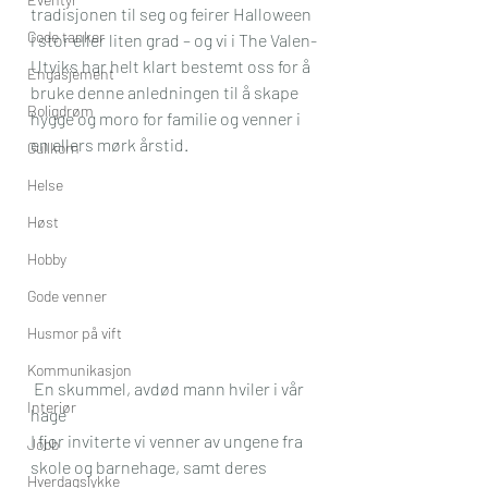
tradisjonen til seg og feirer Halloween 
Gode tanker
i stor eller liten grad – og vi i The Valen-
Utviks har helt klart bestemt oss for å 
Engasjement
bruke denne anledningen til å skape 
Boligdrøm
hygge og moro for familie og venner i 
en ellers mørk årstid.
Gullkorn
Helse
Høst
Hobby
Gode venner
Husmor på vift
Kommunikasjon
 En skummel, avdød mann hviler i vår 
Interiør
hage
I fjor inviterte vi venner av ungene fra 
Jobb
skole og barnehage, samt deres 
Hverdagslykke