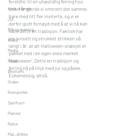
foreldre, til en uhøytidlig feiring hos 
Konkurranse
oss. I år gjorde vi omtrent det samme, 
bare med litt fler inviterte, og vi er 
Jul
derfor godt fornøyd med å at vi nå kan 
Mål og mening
kalle dette en tradisjon. Faktisk har 
jeg innsett og strukket strikken så 
Kultur
langt i år, at alt Halloween-stæsjet er 
Media
pakket ned i en egen eske merket 
‘Halloween’. Dette en tradisjon og 
Reise
feiring nå på linje med jul og påske. 
Økonomi
Eskemessig, altså.
Orden
Romantikk
Samfunn
Planter
Natur
Mat_drikke