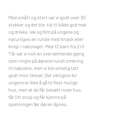
Med smått og stort var vi godt over 30 
stykker og det ble  tid til både god mat 
og drikke, lek og film på ungene og 
naturligvis en runde med ‘knask eller 
knep’ i nabolaget. Med 12 barn fra 2 til 
7 år var vi nok en overvelmende gjeng 
som ringte på dørene rundt omkring 
til naboene, men vi ble virkelig tatt 
godt imot likevel. Det viktigste for 
ungene er ikke å gå til flest mulige 
hus, men at de får besøkt noen hus, 
får litt snop og får kjenne på 
spenningen før døren åpnes.