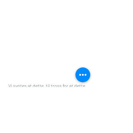
Vi syntes at dette, til tross for at dette 
var en søndag og små og store skulle 
opp tidlig dagen etter til barnehage, 
skole og jobb – ble en livat og bra fest 
likevel, om enn den ble noe 
konsentrert.
Hvem tar ansvar for at Halloween 