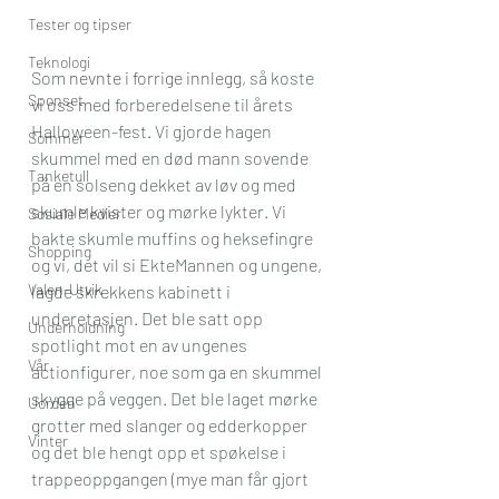
Tester og tipser
Teknologi
Som 
nevnte i forrige innlegg
, så koste 
Sponset
vi oss med forberedelsene til årets 
Halloween-fest. Vi gjorde hagen 
Sommer
skummel med en død mann sovende 
Tanketull
på en solseng dekket av løv og med 
skumle kvister og mørke lykter. Vi 
Sosiale Medier
bakte skumle muffins og heksefingre 
Shopping
og vi, det vil si EkteMannen og ungene, 
Valen-Utvik
lagde skrekkens kabinett i 
underetasjen. Det ble satt opp 
Underholdning
spotlight mot en av ungenes 
Vår
actionfigurer, noe som ga en skummel 
skygge på veggen. Det ble laget mørke 
Uorden
grotter med slanger og edderkopper 
Vinter
og det ble hengt opp et spøkelse i 
trappeoppgangen (mye man får gjort 