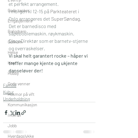
et perfekt arrangement.
Gode tanker
I morgen kl 12-15 på 
Parkteateret
 i 
Oslo arrangeres det 
SuperSøndag
. 
Engasjement
Det er barnedisco med 
Boligdrøm
såpeboblemaskin, røykmaskin, 
DiscoDirektør som er barnetv-stjerne 
Gullkorn
og overraskelser.
Helse
Vi skal helt garantert rocke – håper vi 
Høst
treffer mange kjente og ukjente 
danseløver der!
Hobby
Gode venner
Familie
Kultur
Husmor på vift
Underholdning
Kommunikasjon
Interiør
Jobb
Hverdagslykke