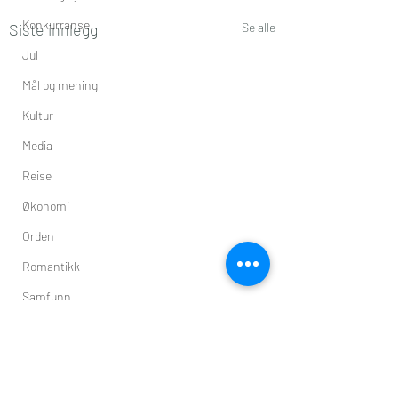
Konkurranse
Siste innlegg
Se alle
Jul
Mål og mening
Kultur
Media
Reise
Økonomi
Orden
Romantikk
Samfunn
Planter
Natur
Kommentarer
Mat_drikke