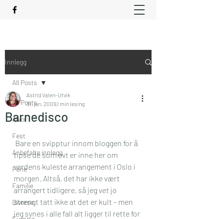
Innlegg
All Posts
Astrid Valen-Utvik
All Posts
31. jan. 2009
1 min lesing
Barnedisco
Alvor
Fest
 Bare en svipptur innom bloggen for å 
Anbefalte innlegg
tipse de som evt er inne her om 
verdens kuleste arrangement i Oslo i 
Ferie
morgen. Altså, det har ikke vært 
Familie
arrangert tidligere, så jeg 
vet 
jo 
strengt tatt ikke at det er kult – men 
Diverse
jeg synes i alle fall alt ligger til rette for 
Eventyr