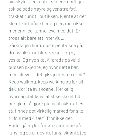
sin skyld. Jeg testet skoene godt (ja, 
tok på både høyre og venstre fot), 
tråkket rundt i butikken, kjente at det 
klemte litt både her og der, men ikke 
mer enn jeg kunne leve med det. Er 
tross alt bare ett intervju…
Gårsdagen kom, sorte penbukse på, 
dressjakke og bluse, skjerf og ny 
veske. Og nye sko. Allerede på vei til 
bussen skjønte jeg hvor dette bar, 
men likevel – det gikk jo nesten greit? 
Keep walking, keep walking og for all 
del; aldri ta av skoene! Merkelig 
hvordan det føles at slike sko alltid 
har glemt å gjøre plass til akkurat 
en
tå, finnes det virkelig marked for sko 
til folk med 4 tær? Tror ikke det.
Endel gåing for å møte venninne på 
lunsj og etter nevnte lunsj skjønte jeg 