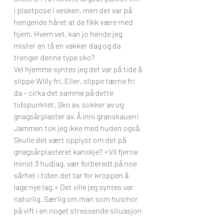
i plastpose i vesken, men det var på 
hengende håret at de fikk være med 
hjem. Hvem vet, kan jo hende jeg 
mister en tå en vakker dag og da 
trenger denne type sko?
Vel hjemme syntes jeg det var på tide å 
slippe Willy fri. Eller, slippe tærne fri 
da – cirka det samme på dette 
tidspunktet. Sko av, sokker av og 
gnagsårplaster av. Å inni granskauen!  
Jammen tok jeg ikke med huden også. 
Skulle det vært opplyst om det på 
gnagsårplasteret kanskje? «Vil fjerne 
minst 3 hudlag, vær forberedt på noe 
sårhet i tiden det tar for kroppen å 
lage nye lag.» Det ville jeg syntes var 
naturlig. Særlig om man som husmor 
på vift i en noget stressende situasjon 