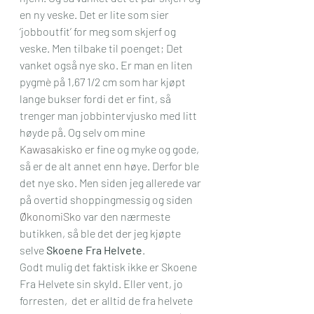
en ny veske. Det er lite som sier 
‘jobboutfit’ for meg som skjerf og 
veske. Men tilbake til poenget; Det 
vanket også nye sko. Er man en liten 
pygmè på 1,67 1/2 cm som har kjøpt 
lange bukser fordi det er fint, så 
trenger man jobbintervjusko med litt 
høyde på. Og selv om mine 
Kawasakisko
 er fine og myke og gode, 
så er de alt annet enn høye. Derfor ble 
det nye sko. Men siden jeg allerede var 
på overtid shoppingmessig og siden 
ØkonomiSko
 var den nærmeste 
butikken, så ble det der jeg kjøpte 
selve 
Skoene Fra Helvete
.
Godt mulig det faktisk ikke er Skoene 
Fra Helvete sin skyld. Eller vent, jo 
forresten,  det er alltid de fra helvete 