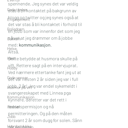
spennende. Jeg synes det var veldig 
Gode tanker
stas å bli kontaktet på bakgrunn av 
blogg og twitter og jeg synes også at 
Engasjement
det var stas å bli kontaktet i forhold til 
Boligdrøm
en jobb som var innenfor det som jeg 
nå 
vet
 at jeg drømmer om å jobbe 
Gullkorn
med; 
kommunikasjon
.
Helse
Altså.
Høst
Dette betydde at husmora skulle på 
vift. Rettere sagt på en intervjuprat. 
Hobby
Ved nærmere ettertanke fant jeg ut at 
Gode venner
det var nesten 2 år siden jeg var i full 
jobb. 2 år! Jeg var endel sykemeldt i 
Husmor på vift
svangereskapet med Linnea pga 
Kommunikasjon
kynnere, deretter var det rett i 
fødselspermisjon og nå 
Interiør
permitteringen. Og på den måten 
Jobb
forsvant 2 år som dugg for solen. Sånn 
Hverdagslykke
går no’ dagan…