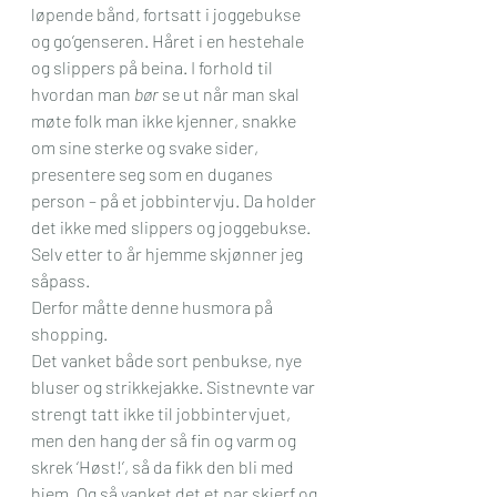
løpende bånd, fortsatt i joggebukse 
og go’genseren. Håret i en hestehale 
og slippers på beina. I forhold til 
hvordan man 
bør
 se ut når man skal 
møte folk man ikke kjenner, snakke 
om sine sterke og svake sider, 
presentere seg som en duganes 
person – på et jobbintervju. Da holder 
det ikke med slippers og joggebukse. 
Selv etter to år hjemme skjønner jeg 
såpass.
Derfor måtte denne husmora på 
shopping.
Det vanket både sort penbukse, nye 
bluser og strikkejakke. Sistnevnte var 
strengt tatt ikke til jobbintervjuet, 
men den hang der så fin og varm og 
skrek ‘Høst!’, så da fikk den bli med 
hjem. Og så vanket det et par skjerf og 