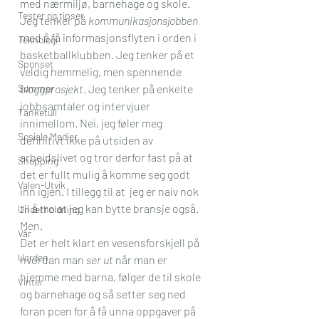
med nærmiljø, barnehage og skole. 
Tester og tipser
Jeg tenker på 
kommunikasjonsjobben
med å få 
informasjonsflyten
 i orden i 
Teknologi
basketballklubben. Jeg tenker på et 
Sponset
veldig hemmelig, men spennende 
Sommer
bloggprosjekt
. Jeg tenker på enkelte 
jobbsamtaler og intervjuer 
Tanketull
innimellom. Nei, jeg føler meg 
Sosiale Medier
definitivt ikke på utsiden av 
arbeidslivet og tror derfor fast på at 
Shopping
det er fullt mulig å komme seg godt 
Valen-Utvik
inn igjen. I tillegg til at  jeg er naiv nok 
til å tro at jeg kan bytte bransje også.
Underholdning
Men.
Vår
Det er helt klart en vesensforskjell på 
Uorden
hvordan man 
ser ut
 når man er 
hjemme med barna, følger de til skole 
Vinter
og barnehage og så setter seg ned 
foran pcen for å få unna oppgaver på 