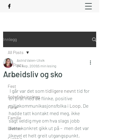
Innlegg
All Posts
Astrid Valen-Utvik
All Posts
24. sep. 2009
5 min lesing
Arbeidsliv og sko
Alvor
Fest
 I går var det som 
tidligere nevnt
 tid for 
Anbefalte innlegg
en prat med de flinke, positive 
miljøkommunikasjonsfolka i 
Loop
. De 
Ferie
hadde tatt kontakt med meg, ikke 
Familie
sagt veldig mye om hva slags jobb 
dette konkret gikk ut på –  men det var 
Diverse
likevel et helt greit utgangspunkt, 
Eventyr