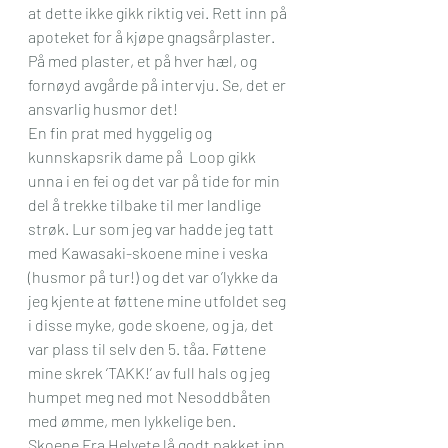
at dette ikke gikk riktig vei. Rett inn på 
apoteket for å kjøpe gnagsårplaster. 
På med plaster, et på hver hæl, og 
fornøyd avgårde på intervju. Se, det er 
ansvarlig husmor det!
En fin prat med hyggelig og 
kunnskapsrik dame på  Loop gikk 
unna i en fei og det var på tide for min 
del å trekke tilbake til mer landlige 
strøk. Lur som jeg var hadde jeg tatt 
med Kawasaki-skoene mine i veska 
(husmor på tur!) og det var o’lykke da 
jeg kjente at føttene mine utfoldet seg 
i disse myke, gode skoene, og ja, det 
var plass til selv den 5. tåa. Føttene 
mine skrek ‘TAKK!’ av full hals og jeg 
humpet meg ned mot Nesoddbåten 
med ømme, men lykkelige ben. 
Skoene Fra Helvete lå godt pakket inn 