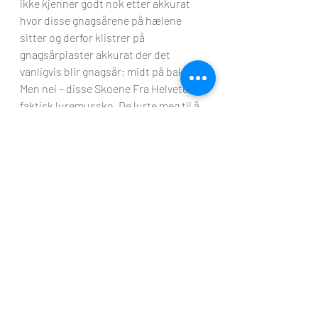
ikke kjenner godt nok etter akkurat 
hvor disse gnagsårene på hælene 
sitter og derfor klistrer på 
gnagsårplaster akkurat der det 
vanligvis blir gnagsår; midt på bak.
Men nei – disse Skoene Fra Helvete var 
faktisk luremussko. De lurte meg til å 
tro at om de lagde gnagsår, noe vi 
raskt konstanterte at de gjorde, så 
lagde de det på det vanligste 
gnagsårstedet. Og så, når du minst 
aner det; Vent litt, vi lager heller 
gnagsår på helt unaturlige steder som 
rundt hælen (som en donut) på det 
ene benet og på hver sin side av hælen 
på det andre benet. Sånn at hun 
setter gnagsårplasterets limside rett 
på gnagsåret. Jaaaaa, det var lurt. Sier 
Skoene Fra Helvete.