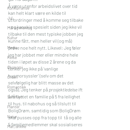
Å være utenfor arbeidslivet over tid 
Konkurranse
kan helt klart være en kilde til 
Jul
utfordringer med å komme seg tilbake 
– og kanskje spesielt siden jeg ikke vil 
Mål og mening
tilbake til den mest typiske jobben jeg 
Kultur
kunne fått, men heller vil (og må) 
Media
prøve noe helt nytt. Likevel; Jeg føler 
jeg har jobbet mer eller mindre hele 
Reise
tiden i løpet av disse 2 årene og da 
Økonomi
tenker jeg ikke på ‘vanlige 
husmorsyssler’ (selv om det 
Orden
selvfølgelig har blitt masse av det 
Romantikk
også). Jeg tenker på 
prosjektledelse
 ift 
å få flyttet en familie på 5 fra leilighet 
Samfunn
til hus, til nabohus og så tilslutt til 
Planter
BoligDrøm, samtidig som BoligDrøm 
Natur
skal pusses opp fra topp til  tå og alle 
5 familiemedlemmer skal sosialiseres 
Mat_drikke