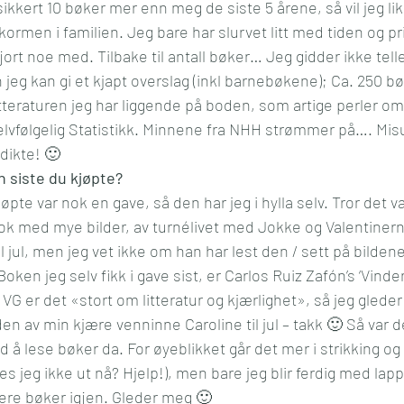
ikkert 10 bøker mer enn meg de siste 5 årene, så vil jeg lik
ormen i familien. Jeg bare har slurvet litt med tiden og pri
jort noe med. Tilbake til antall bøker… Jeg gidder ikke telle,
g kan gi et kjapt overslag (inkl barnebøkene); Ca. 250 bøk
tteraturen jeg har liggende på boden, som artige perler o
elvfølgelig Statistikk. Minnene fra NHH strømmer på…. Mis
dikte! 🙂
n siste du kjøpte?
jøpte var nok en gave, så den har jeg i hylla selv. Tror det v
k med mye bilder, av turnélivet med Jokke og Valentinern
l jul, men jeg vet ikke om han har lest den / sett på bildene
oken jeg selv fikk i gave sist, er Carlos Ruiz Zafón’s ‘Vinden
 er det «stort om litteratur og kjærlighet», så jeg gleder 
n av min kjære venninne Caroline til jul – takk 🙂 Så var d
å lese bøker da. For øyeblikket går det mer i strikking og 
 jeg ikke ut nå? Hjelp!), men bare jeg blir ferdig med lapp
itere bøker igjen. Gleder meg 🙂