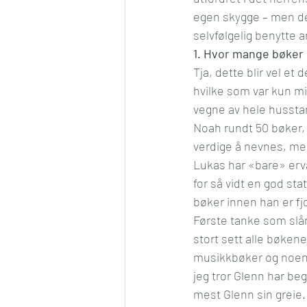
egen skygge – men det
Konkurranse
Jul
Må
selvfølgelig benytte a
1. Hvor mange bøker 
Tja, dette blir vel et
Romantikk
Samfunn
hvilke som var kun mi
vegne av hele husstan
Noah rundt 50 bøker, 
verdige å nevnes, men
Lukas har «bare» ervæ
for så vidt en god stat
bøker innen han er fjo
Første tanke som slår m
stort sett alle bøkene
musikkbøker og noen b
jeg tror Glenn har be
mest Glenn sin greie.