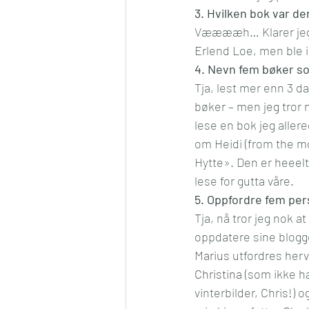
3. Hvilken bok var de
Vææææh… Klarer jeg e
Erlend Loe, men ble ik
4. Nevn fem bøker so
Tja, lest mer enn 3 da
bøker – men jeg tror no
lese en bok jeg aller
om Heidi (from the mo
Hytte». Den er heeelt
lese for gutta våre.
5. Oppfordre fem perso
Tja, nå tror jeg nok a
oppdatere sine blogge
Marius
 utfordres he
Christina
 (som ikke h
vinterbilder, Chris!) o