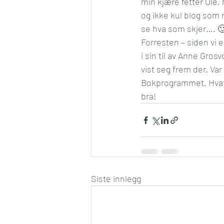
min 
kjære fetter Ole,
og ikke kul blog som r
se hva som skjer…. 
Forresten – siden vi 
i sin til av Anne Gros
vist seg frem der. Var
Bokprogrammet. Hvafor
bra!
Siste innlegg