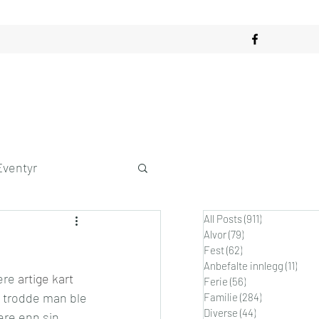
Eventyr
All Posts
(911)
911 innlegg
obby
Alvor
(79)
79 innlegg
Fest
(62)
62 innlegg
Anbefalte innlegg
(11)
11 in
ere 
artige kart 
dagslykke
Ferie
(56)
56 innlegg
lt trodde man ble 
Familie
(284)
284 innlegg
Diverse
(44)
44 innlegg
ere enn sin 