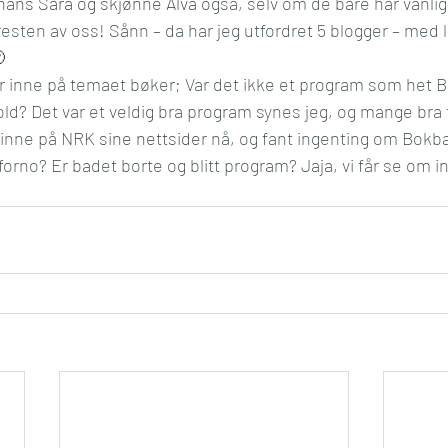
 hans Sara og skjønne Alva
 også, selv om de bare har vanl
esten av oss! Sånn – da har jeg utfordret 5 blogger – med lit

er inne på temaet bøker; Var det ikke et program som het 
vold? Det var et veldig bra program synes jeg, og mange bra f
 inne på 
NRK sine nettsider
 nå, og fant ingenting om Bokb
no? Er badet borte og blitt program? Jaja, vi får se om in