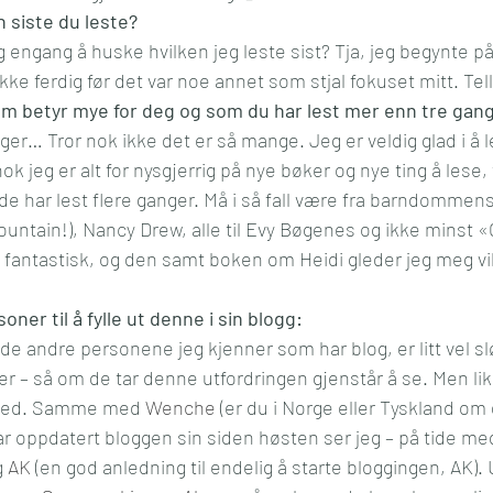
n siste du leste?
ngang å huske hvilken jeg leste sist? Tja, jeg begynte på
ke ferdig før det var noe annet som stjal fokuset mitt. Tel
m betyr mye for deg og som du har lest mer enn tre gang
ger… Tror nok ikke det er så mange. Jeg er veldig glad i å le
k jeg er alt for nysgjerrig på nye bøker og nye ting å lese, t
ede har lest flere ganger. Må i så fall være fra barndommens
untain!), Nancy Drew, alle til Evy Bøgenes og ikke minst 
 fantastisk, og den samt boken om Heidi gleder jeg meg vilt
ner til å fylle ut denne i sin blogg:
t de andre personene jeg kjenner som har blog, er litt vel s
r – så om de tar denne utfordringen gjenstår å se. Men lik
rved. Samme med 
Wenche
 (er du i Norge eller Tyskland om
ar oppdatert bloggen sin siden høsten ser jeg – på tide me
g 
AK
 (en god anledning til endelig å starte bloggingen, AK).