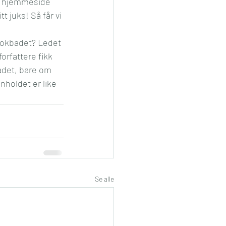
ig hjemmeside 
t juks! Så får vi 
Bokbadet? Ledet 
orfattere fikk 
adet, bare om 
nholdet er like 
Se alle