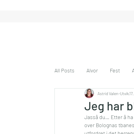
All Posts
Alvor
Fest
Gode tanker
Astrid Valen-Utvik
Engasjeme
17
Jeg har bl
Jasså du… Etter å ha 
Gode venner
Husmor på 
over Bolognas tbanesy
utfordret i det herre