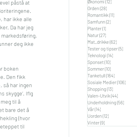
Økonomi
(12)
12 innlegg
evel påstå at 
Orden
(28)
28 innlegg
oriteringene. 
Romantikk
(11)
11 innlegg
 har ikke alle 
Samfunn
(2)
2 innlegg
er. Da har jeg 
Planter
(1)
1 innlegg
m markedsføring, 
Natur
(27)
27 innlegg
Mat_drikke
(62)
62 innlegg
unner deg ikke 
Tester og tipser
(5)
5 innle
Teknologi
(14)
14 innlegg
Sponset
(10)
10 innlegg
ar boken 
Sommer
(10)
10 innlegg
Tanketull
(164)
164 innlegg
e. Den fikk 
Sosiale Medier
(106)
106 i
, så har ingen 
Shopping
(13)
13 innlegg
s skygge’. Iflg 
Valen-Utvik
(44)
44 innleg
meg til å 
Underholdning
(56)
56 inn
et bare det å 
Vår
(14)
14 innlegg
Uorden
(12)
12 innlegg
hekling (hvor 
Vinter
(9)
9 innlegg
eteppet til 