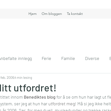
Hjem
Om bloggen
Ta kontakt
Anbefalte innlegg
Ferie
Familie
Diverse
nt
. feb. 2006
Boligdrøm
4 min lesing
Gullkorn
Helse
Høst
H
itt utfordret!
tittet innom 
Benediktes blog
 for å se om hun har lagt ut fl
vift
Kommunikasjon
Interiør
Jobb
Hver
stem, ser jeg at hun har 
utfordret meg
! Må si jeg ikke he
ns år 2006. Ser  for meg duell, muskedunder og trekke rask