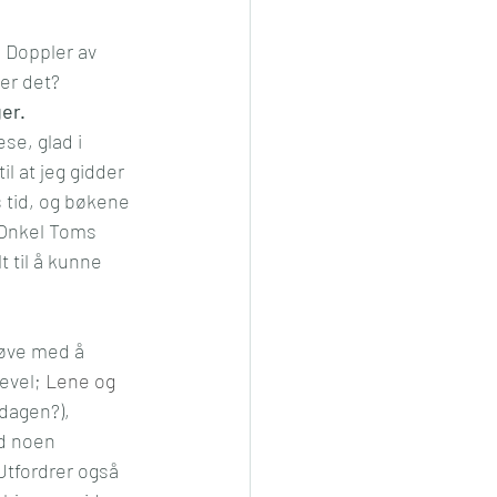
 Doppler av 
ler det?
er.
se, glad i 
il at jeg gidder 
 tid, og bøkene 
«Onkel Toms 
 til å kunne 
løve med å 
evel; 
Lene og 
 dagen?), 
d noen 
 Utfordrer også 