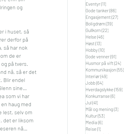
Eventyr
(11)
11 innlegg
dringen og 
i
Orden
Gode tanker
(86)
86 innleg
Engasjement
(27)
27 innle
Boligdrøm
(39)
39 innlegg
Gullkorn
(22)
22 innlegg
r i huset, så 
Helse
(46)
46 innlegg
er derfor på 
Høst
(13)
13 innlegg
, så har nok 
Hobby
(10)
10 innlegg
 om de er 
Gode venner
(91)
91 innleg
og på tvers. 
Husmor på vift
(24)
24 inn
Kommunikasjon
(55)
55 in
nd nå, så er det 
Interiør
(49)
49 innlegg
. Blir endel 
Jobb
(64)
64 innlegg
 Glenn sine… 
Hverdagslykke
(159)
159 in
kea som vi har 
Konkurranse
(6)
6 innlegg
Jul
(41)
41 innlegg
il en haug med 
Mål og mening
(3)
3 innleg
 lest, selv om 
Kultur
(53)
53 innlegg
 det er liksom 
Media
(6)
6 innlegg
kleseren nå… 
Reise
(1)
1 innlegg