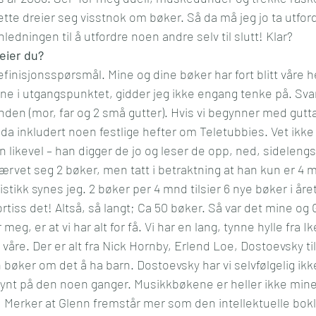
te dreier seg visstnok om bøker. Så da må jeg jo ta utfor
l og mening
Kultur
Media
Reise
Økonom
nledningen til å utfordre noen andre selv til slutt! Klar?
eier du?
 definisjonsspørsmål. Mine og dine bøker har fort blitt våre he
ne i utgangspunktet, gidder jeg ikke engang tenke på. Svar
den (mor, far og 2 små gutter). Hvis vi begynner med gutta
da inkludert noen festlige hefter om Teletubbies. Vet ikke
 likevel – han digger de jo og leser de opp, ned, sidelengs 
rvet seg 2 bøker, men tatt i betraktning at han kun er 4 m
istikk synes jeg. 2 bøker per 4 mnd tilsier 6 nye bøker i året
rtiss det! Altså, så langt; Ca 50 bøker. Så var det mine og
eg, er at vi har alt for få. Vi har en lang, tynne hylle fra I
 våre. Der er alt fra Nick Hornby, Erlend Loe, Dostoevsky t
øker om det å ha barn. Dostoevsky har vi selvfølgelig ikke
gynt på den noen ganger. Musikkbøkene er heller ikke mine,
  Merker at Glenn fremstår mer som den intellektuelle bo