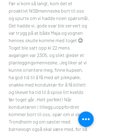
Før vi kom så langt, kom det et 
proaktivt NSBmenneske bort til oss 
og spurte om vi hadde noen spørsmål. 
Det hadde vi, gode svar ble servert og 
var trygg på at både Maja og vognen 
hennes skulle komme med toget 😉 
Toget ble satt opp kl 22 mens 
avgangen var 2305, og slikt gleder et 
planleggingsmenneske. Jeg liker at vi 
kunne orientere meg, finne kupeen, 
ha god tid til å få med alt pikkpakk, 
snakke med konduktør for å få billett 
og likevel ha tid til å spise litt kvelds 
før toget går. Helt perfekt! Når 
konduktøren i tillegg uoppfordret 
kommer bort til oss, spør om vi skal til 
Trondheim og om søster med 
barnevogn også skal være med, for så 
å omorganisere kupekartet sitt og 