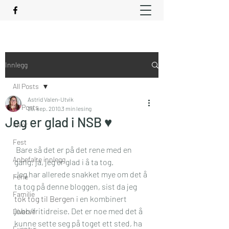
Innlegg
All Posts
Astrid Valen-Utvik
All Posts
29. sep. 2010
3 min lesing
Jeg er glad i NSB ♥
Alvor
Fest
 Bare så det er på det rene med en 
Anbefalte innlegg
gang; ja, jeg er glad i å ta tog.
Jeg har allerede snakket mye om det å 
Ferie
ta tog på denne bloggen, sist da jeg 
Familie
tok tog til Bergen
 i en kombinert 
jobb/fritidreise. Det er noe med det å 
Diverse
kunne sette seg på toget ett sted, ha 
Eventyr