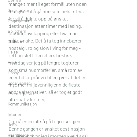
mange timer til eget formål uten noen 
Gode tanker
mulighet til å gå noe som helst sted, 
for så å dukke opp på ønsket 
Engasjement
destinasjon etter timer med lesing, 
Boligdrøm
jobbing, avslapping eller hva man 
måte ønske. Det å ta tog innebærer 
Gullkorn
nostalgi, ro og slow living for meg – 
Helse
rett og slett. I en ellers hektisk 
Høst
hverdag ser jeg på lengre togturer 
som små husmorferier, små rom av 
Hobby
egentid, og når vi i tillegg vet at det er 
Gode venner
mye mer miljøvennlig enn de fleste 
andre alternativer, så er tog et godt 
Husmor på vift
alternativ for meg.
Kommunikasjon
Interiør
Og, nå er jeg altså på togreise igjen.
Jobb
Denne gangen er ønsket destinasjon 
Hverdagslykke
Mo i Rana, hvor jeg i morgen kveld skal 