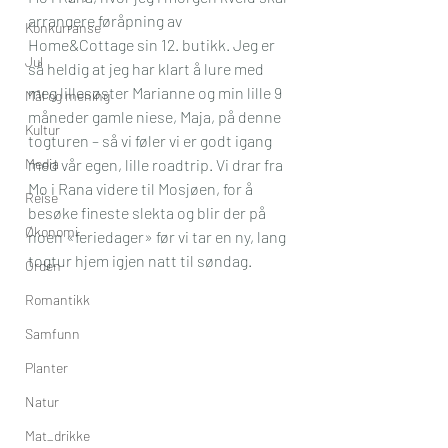
arrangere føråpning av 
Konkurranse
Home&Cottage sin 12. butikk. Jeg er 
Jul
så heldig at jeg har klart å lure med 
meg lillesøster Marianne og min lille 9 
Mål og mening
måneder gamle niese, Maja, på denne 
Kultur
togturen – så vi føler vi er godt igang 
Media
med vår egen, lille roadtrip. Vi drar fra 
Mo i Rana videre til Mosjøen, for å 
Reise
besøke fineste slekta og blir der på 
Økonomi
noen «feriedager» før vi tar en ny, lang 
togtur hjem igjen natt til søndag.
Orden
Romantikk
Samfunn
Planter
Natur
Mat_drikke