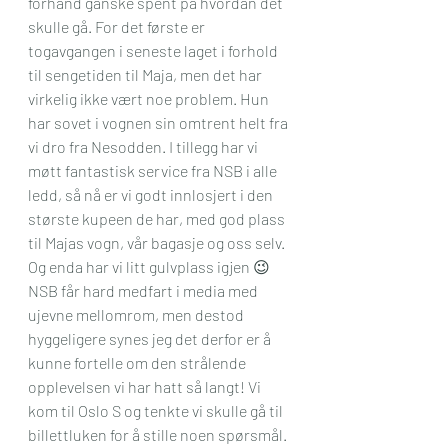
forhånd ganske spent på hvordan det 
skulle gå. For det første er 
togavgangen i seneste laget i forhold 
til sengetiden til Maja, men det har 
virkelig ikke vært noe problem. Hun 
har sovet i vognen sin omtrent helt fra 
vi dro fra Nesodden. I tillegg har vi 
møtt fantastisk service fra NSB i alle 
ledd, så nå er vi godt innlosjert i den 
største kupeen de har, med god plass 
til Majas vogn, vår bagasje og oss selv. 
Og enda har vi litt gulvplass igjen 😉
NSB får hard medfart i media med 
ujevne mellomrom, men destod 
hyggeligere synes jeg det derfor er å 
kunne fortelle om den strålende 
opplevelsen vi har hatt så langt! Vi 
kom til Oslo S og tenkte vi skulle gå til 
billettluken for å stille noen spørsmål. 