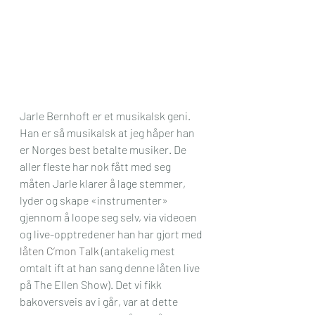
Jarle Bernhoft er et musikalsk geni. 
Han er så musikalsk at jeg håper han 
er Norges best betalte musiker. De 
aller fleste har nok fått med seg 
måten Jarle klarer å lage stemmer, 
lyder og skape «instrumenter» 
gjennom å loope seg selv, via videoen 
og live-opptredener han har gjort med 
låten C’mon Talk
 (antakelig mest 
omtalt ift at han sang denne låten live 
på The Ellen Show). Det vi fikk 
bakoversveis av i går, var at dette 