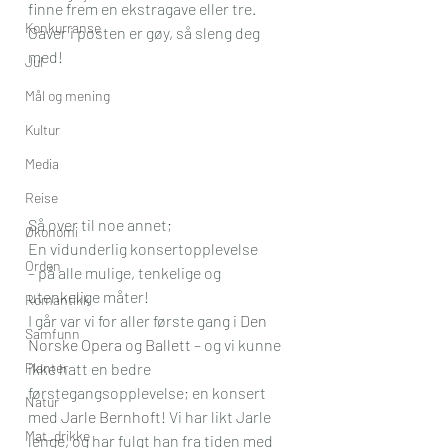
finne frem en ekstragave eller tre. 
Konkurranse
Gaver i posten er gøy, så sleng deg 
med! 
Jul
Mål og mening
Kultur
Media
Reise
Så over til noe annet;
Økonomi
En vidunderlig konsertopplevelse
Orden
– på alle mulige, tenkelige og 
utenkelige måter! 
Romantikk
I går var vi for aller første gang i 
Den 
Samfunn
Norske Opera og Ballett
 – og vi kunne 
Planter
ikke hatt en bedre 
førstegangsopplevelse; en konsert 
Natur
med 
Jarle Bernhoft
! Vi har likt Jarle 
Mat_drikke
lenge, og har fulgt han fra tiden med 