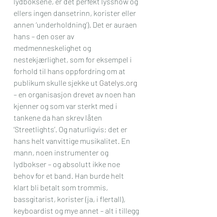
lydboksene, er det perfekt lysshow og 
ellers ingen dansetrinn, korister eller 
annen ‘underholdning’). Det er auraen 
hans – den oser av 
medmenneskelighet og 
nestekjærlighet, som for eksempel i 
forhold til hans oppfordring om at 
publikum skulle sjekke ut 
Gatelys.org
– en organisasjon drevet av noen han 
kjenner og som var sterkt med i 
tankene da han skrev låten 
‘Streetlights’. Og naturligvis; det er 
hans helt vanvittige musikalitet. En 
mann, noen instrumenter og 
lydbokser – og absolutt ikke noe 
behov for et band. Han burde helt 
klart bli betalt som trommis, 
bassgitarist, korister (ja, i flertall), 
keyboardist og mye annet – alt i tillegg 