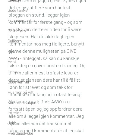
AWAY
! Dere er jaggu greie! Synes også 
det er gøy at flere som har lest 
Gode tanker
bloggen en stund, legger igjen 
Engasjement
kommentar for første gang – og som 
Pia
skriver
; dette er tiden for å være 
Boligdrøm
sleipesen! Har du aldri lagt igjen 
Gullkorn
kommentar hos meg tidligere, benytt 
gjerne denne muligheten på 
GIVE 
Helse
AWAY-innlegget
, så kan du kanskje 
Høst
sikre deg en gave i posten fra meg! Og 
Hobby
til mine aller mest trofaste lesere; 
dette er sjansen dere har til å få litt 
Gode venner
lønn for strevet og som takk for 
Husmor på vift
innsatsen for lang og trofast lesing! 
Med andre ord; GIVE AWAY’n er 
Kommunikasjon
fortsatt åpen og jeg oppfordrer dere 
Interiør
alle om å legge igjen kommentar. Jeg 
Jobb
synes allerede det har kommet 
såpass med kommentarer at jeg skal 
Hverdagslykke