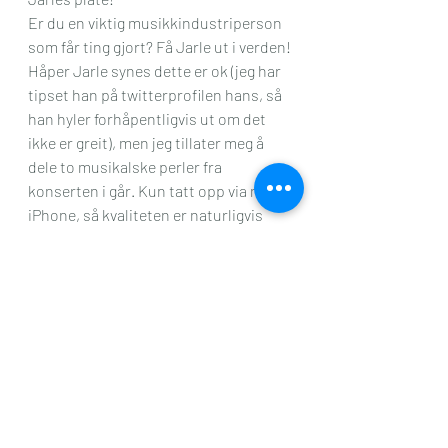
Er du en viktig musikkindustriperson 
som får ting gjort? Få Jarle ut i verden!
Håper Jarle synes dette er ok (jeg har 
tipset han på twitterprofilen hans, så 
han hyler forhåpentligvis ut om det 
ikke er greit), men jeg tillater meg å 
dele to musikalske perler fra 
konserten i går. Kun tatt opp via min 
iPhone, så kvaliteten er naturligvis 
ikke den beste, men forhåpentligvis 
får dere et inntrykk av magien vi var så 
heldige å få oppleve. Nyt nytelsen!