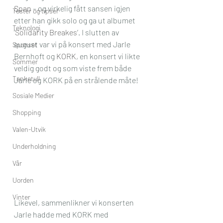
Span
 – og virkelig fått sansen igjen 
Tester og tipser
etter han gikk solo og ga ut albumet 
Teknologi
‘
Solidarity Breakes
‘. I slutten av 
august var vi på konsert med Jarle 
Sponset
Bernhoft og 
KORK
, en konsert vi likte 
Sommer
veldig godt og som viste frem både 
Tanketull
Jarle og KORK på en strålende måte!
Sosiale Medier
Shopping
Valen-Utvik
Underholdning
Vår
Uorden
Vinter
Likevel, sammenlikner vi konserten 
Jarle hadde med KORK med 