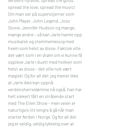
verdens nytelse. Spread the good, 
spread the love, spread the music! 
Om man ser på superstjerner som 
John Mayer, John Legend, Joss 
Stone, Jennifer Hudson og mange, 
mange andre – så kan Jarle hamle opp 
musikalsk og stemmemessig med 
hvem som helst av disse. Faktisk ville 
det vært som i en drøm om vi kunne få 
oppleve Jarle i duett med hvilken som 
helst av disse – det ville nok vært 
magisk! Og for all del; jeg mener ikke 
at Jarle ikke kan oppnå 
verdensherredømme nå også, han har 
helt sikkert fått en strålende start 
med The Ellen Show – men veien er 
naturligvis litt lengre å gå når man 
starter ferden i Norge. Og for all del; 
jeg er veldig, veldig lykkelig over at 