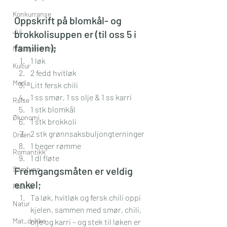
Konkurranse
Oppskrift på blomkål- og 
Jul
brokkolisuppen er (til oss 5 i 
familien);
Mål og mening
1 løk
Kultur
2 fedd hvitløk
Media
Litt fersk chili
1 ss smør, 1 ss olje & 1 ss karri
Reise
1 stk blomkål
Økonomi
1 stk brokkoli
2 stk grønnsaksbuljongterninger
Orden
1 beger rømme
Romantikk
1 dl fløte
Samfunn
Fremgangsmåten er veldig 
enkel;
Planter
Ta løk, hvitløk og fersk chili oppi 
Natur
kjelen, sammen med smør, chili, 
Mat_drikke
olje og karri – og stek til løken er 