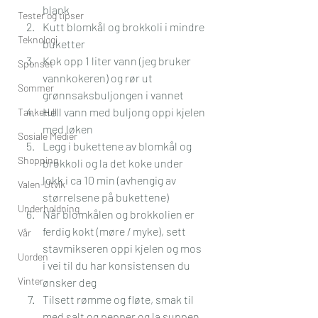
blank
Tester og tipser
Kutt blomkål og brokkoli i mindre 
Teknologi
buketter
Kok opp 1 liter vann (jeg bruker 
Sponset
vannkokeren) og rør ut 
Sommer
grønnsaksbuljongen i vannet
Hell vann med buljong oppi kjelen 
Tanketull
med løken
Sosiale Medier
Legg i bukettene av blomkål og 
Shopping
brokkoli og la det koke under 
lokk i ca 10 min (avhengig av 
Valen-Utvik
størrelsene på bukettene)
Underholdning
Når blomkålen og brokkolien er 
ferdig kokt (møre / myke), sett 
Vår
stavmikseren oppi kjelen og mos 
Uorden
i vei til du har konsistensen du 
Vinter
ønsker deg
Tilsett rømme og fløte, smak til 
med salt og pepper og la suppen 