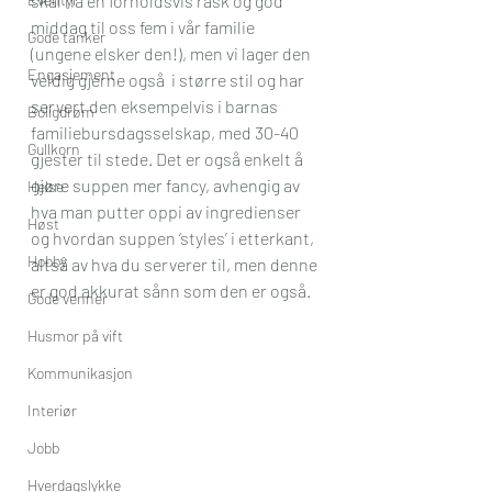
skal ha en forholdsvis rask og god 
middag til oss fem i vår familie 
Gode tanker
(ungene elsker den!), men vi lager den 
Engasjement
veldig gjerne også  i større stil og har 
servert den eksempelvis i barnas 
Boligdrøm
familiebursdagsselskap, med 30-40 
Gullkorn
gjester til stede. Det er også enkelt å 
gjøre suppen mer fancy, avhengig av 
Helse
hva man putter oppi av ingredienser 
Høst
og hvordan suppen ‘styles’ i etterkant, 
Hobby
altså av hva du serverer til, men denne 
er god akkurat sånn som den er også.
Gode venner
Husmor på vift
Kommunikasjon
Interiør
Jobb
Hverdagslykke