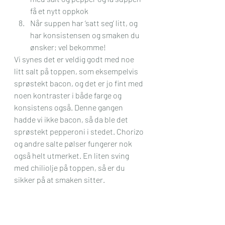
få et nytt oppkok
Når suppen har ‘satt seg’ litt, og 
har konsistensen og smaken du 
ønsker; vel bekomme!
Vi synes det er veldig godt med noe 
litt salt på toppen, som eksempelvis 
sprøstekt bacon, og det er jo fint med 
noen kontraster i både farge og 
konsistens også. Denne gangen 
hadde vi ikke bacon, så da ble det 
sprøstekt pepperoni i stedet. Chorizo 
og andre salte pølser fungerer nok 
også helt utmerket. En liten sving 
med chiliolje på toppen, så er du 
sikker på at smaken sitter.