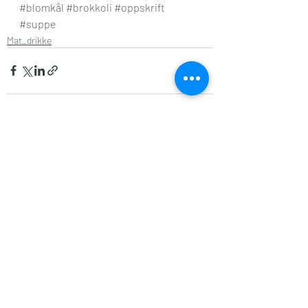
#blomkål
#brokkoli
#oppskrift
#suppe
Mat_drikke
Siste innlegg
Se alle