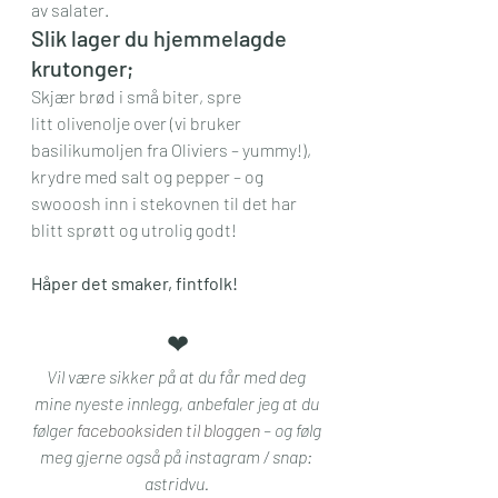
av salater.
Slik lager du hjemmelagde 
krutonger;
Skjær brød i små biter, spre 
litt olivenolje over (vi bruker 
basilikumoljen fra Oliviers – yummy!), 
krydre med salt og pepper – og 
swooosh inn i stekovnen til det har 
blitt sprøtt og utrolig godt!
Håper det smaker, fintfolk!
❤︎
Vil være sikker på at du får med deg 
mine nyeste innlegg, anbefaler jeg at du 
følger 
facebooksiden til bloggen
 – og følg 
meg gjerne også på instagram / snap: 
astridvu. 