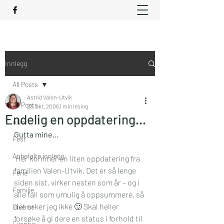
Innlegg
All Posts
Astrid Valen-Utvik
All Posts
23. okt. 2006
1 min lesing
Endelig en oppdatering…
Alvor
Gutta mine…
Fest
Anbefalte innlegg
 Her kommer en liten oppdatering fra 
familien Valen-Utvik. Det er så lenge 
Ferie
siden sist, virker nesten som år – og i 
Familie
alle fall som umulig å oppsummere, så 
det orker jeg ikke 🙂 Skal heller 
Diverse
forsøke å gi dere en status i forhold til 
Eventyr