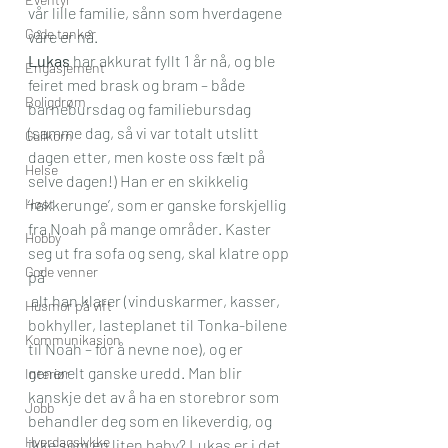
vår lille familie, sånn som hverdagene 
Gode tanker
våre er nå.
Lukas
 har akkurat fyllt 1 år nå, og ble 
Engasjement
feiret med brask og bram – både 
Boligdrøm
barnebursdag og familiebursdag 
(samme dag, så vi var totalt utslitt 
Gullkorn
dagen etter, men koste oss fælt på 
Helse
selve dagen!) Han er en skikkelig 
Høst
‘rakkerunge’, som er ganske forskjellig 
fra Noah på mange områder. Kaster 
Hobby
seg ut fra sofa og seng, skal klatre opp 
Gode venner
på 
 alt han klarer (vinduskarmer, kasser, 
Husmor på vift
bokhyller, lasteplanet til Tonka-bilene 
Kommunikasjon
til Noah – for å nevne noe), og er 
generelt ganske uredd. Man blir 
Interiør
kanskje det av å ha en storebror som 
Jobb
behandler deg som en likeverdig, og 
Hverdagslykke
ikke som en liten baby? Lukas er i det 