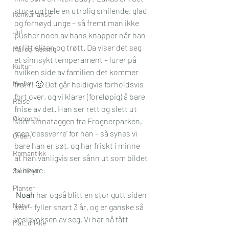
store og hele en utrolig smilende, glad 
Konkurranse
og fornøyd unge – så fremt man ikke 
Jul
pusher noen av hans knapper når han 
er litt sliten og trøtt. Da viser det seg 
Mål og mening
et sinnsykt temperament – lurer på 
Kultur
hvilken side av familien det kommer 
Media
fra??! 🙂 Det går heldigvis forholdsvis 
fort over, og vi klarer (foreløpig) å bare 
Reise
fnise av det. Han ser rett og slett ut 
Økonomi
som 
sinnataggen
 fra Frognerparken, 
men ‘dessverre’ for han – så synes vi 
Orden
bare han er søt, og har friskt i minne 
Romantikk
at han vanligvis ser sånn ut som bildet 
til høyre:
Samfunn
Planter
Noah
 har også blitt en stor gutt siden 
Natur
sist – fyller snart 3 år, og er ganske så 
veslevoksen av seg. Vi har nå fått 
Mat_drikke