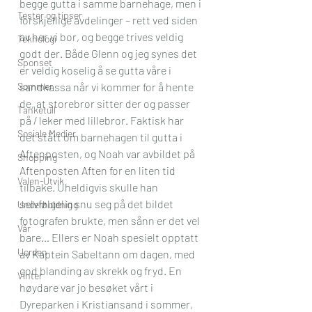
begge gutta i samme barnehage, men i 
Tester og tipser
forskjellige avdelinger – rett ved siden 
av her vi bor, og begge trives veldig 
Teknologi
godt der. Både Glenn og jeg synes det 
Sponset
er veldig koselig å se gutta våre i 
Sommer
sandkassa når vi kommer for å hente 
de, at storebror sitter der og passer 
Tanketull
på / leker med lillebror. Faktisk har 
Sosiale Medier
det stått om barnehagen til gutta i 
Aftenposten, og Noah var avbildet på 
Shopping
Aftenposten Aften
 for en liten tid 
Valen-Utvik
tilbake. Uheldigvis skulle han 
selvfølgelig snu seg på det bildet 
Underholdning
fotografen brukte, men sånn er det vel 
Vår
bare… Ellers er Noah spesielt opptatt 
Uorden
av Kaptein Sabeltann om dagen, med 
god blanding av skrekk og fryd. En 
Vinter
høydare var jo besøket vårt i 
Dyreparken i Kristiansand i sommer, 