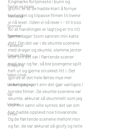
Engmark
s fortjeneste i bunn og 
Tester og tipser
grunn, er at de hadde klart å fornye 
innholdet og tilpasse filmen til livene 
Teknologi
vi nå lever, tiden vi nå lever i – til tross 
Sponset
for at handlingen er lagt (og er tro til) 
Sommer
‘gamle dager’ (som sønnen min kalte 
det). Om det var i de skumle scenene 
Tanketull
med drager og skumle, slemme jenter 
Sosiale Medier
eller om det var i flørtende scener 
med mor og far, så ble poengene spilt 
Shopping
helt ut og gjerne strukket litt i. Det 
Valen-Utvik
gjorde at det hele føltes mye mer 
virkelig og nært enn det gjør vanligvis i 
Underholdning
norske filmer. De skumle scenene var 
Vår
skumle, akkurat så skummelt som jeg 
Uorden
tror min sønn ville syntes det var om 
han hadde opplevd noe tilsvarende. 
Vinter
Og de flørtende scenene mellom mor 
og far, de var akkurat så goofy og teite 