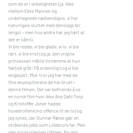
som de er i virkeligheten (ja, ikke 
mellom Ekte Mannen og 
undertegnede nødvendigvis, vi har 
naturligvis sluttet med denslags for 
lengst – men hos andre har jeg hørt at 
det er sånn).
Vi ble redde, vi ble glade, vi lo, vi ble 
rørt, vi ble trist (og ja, den yngste 
prinsessen måtte innrømme at hun 
faktisk gråt! På ordentlig!) og vi ble 
engasjert. Mye  tror jeg har med de 
fine skuespillerene de har brukt i 
denne filmen. Det var befriende å se 
en norsk film hvor ikke 
Ane Dahl Torp
og 
Kristoffer Joner
 hadde 
hovedrollene (no offence til de to) og 
jeg synes 
Jan Gunnar Røise
 gjør en 
strålende jobb som Lillebrors far. Men 
den store stjernen i filmen, for min 