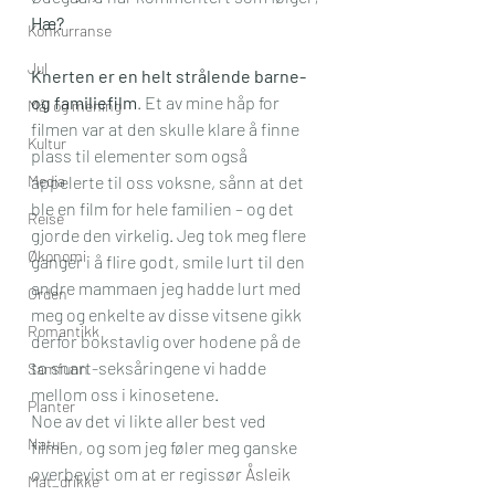
Hæ? 
Konkurranse
Jul
Knerten er en helt strålende barne- 
og familiefilm
. Et av mine håp for 
Mål og mening
filmen var at den skulle klare å finne 
Kultur
plass til elementer som også 
Media
appelerte til oss voksne, sånn at det 
ble en film for hele familien – og det 
Reise
gjorde den virkelig. Jeg tok meg flere 
Økonomi
ganger i å flire godt, smile lurt til den 
andre mammaen jeg hadde lurt med 
Orden
meg og enkelte av disse vitsene gikk 
Romantikk
derfor bokstavlig over hodene på de 
to snart-seksåringene vi hadde 
Samfunn
mellom oss i kinosetene.
Planter
Noe av det vi likte aller best ved 
Natur
filmen, og som jeg føler meg ganske 
overbevist om at er regissør 
Åsleik 
Mat_drikke