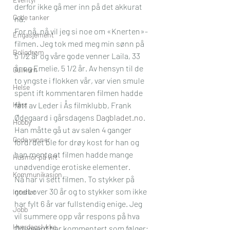
derfor ikke gå mer inn på det akkurat 
Gode tanker
nå.
For nå, nå vil jeg si noe om «Knerten»-
Engasjement
filmen. Jeg tok med meg min sønn på 
Boligdrøm
5 1/2 år og våre gode venner Laila, 33 
år og Emelie, 5 1/2 år. Av hensyn til de 
Gullkorn
to yngste i flokken vår, var vien smule 
Helse
spent ift kommentaren filmen hadde 
Høst
fått av Leder i Ås filmklubb, Frank 
Ødegaard i gårsdagens 
Dagbladet.no
. 
Hobby
Han måtte gå ut av salen 4 ganger 
Gode venner
fordi det ble for drøy kost for han og 
han mente at filmen hadde mange 
Husmor på vift
unødvendige erotiske elementer.
Kommunikasjon
Nå har vi sett filmen. To stykker på 
godt over 30 år og to stykker som ikke 
Interiør
har fylt 6 år var fullstendig enige. Jeg 
Jobb
vil summere opp vår respons på hva 
Hverdagslykke
Ødegaard har kommentert som følger; 