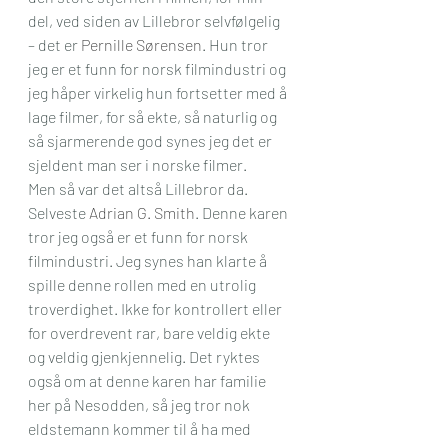
del, ved siden av Lillebror selvfølgelig 
– det er 
Pernille Sørensen
. Hun tror 
jeg er et funn for norsk filmindustri og 
jeg håper virkelig hun fortsetter med å 
lage filmer, for så ekte, så naturlig og 
så sjarmerende god synes jeg det er 
sjeldent man ser i norske filmer.
Men så var det altså Lillebror da. 
Selveste 
Adrian G. Smith
. Denne karen 
tror jeg også er et funn for norsk 
filmindustri. Jeg synes han klarte å 
spille denne rollen med en utrolig 
troverdighet. Ikke for kontrollert eller 
for overdrevent rar, bare veldig ekte 
og veldig gjenkjennelig. Det ryktes 
også om at denne karen har familie 
her på Nesodden, så jeg tror nok 
eldstemann kommer til å ha med 