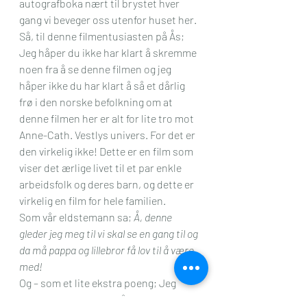
autografboka nært til brystet hver 
gang vi beveger oss utenfor huset her.
Så, til denne filmentusiasten på Ås; 
Jeg håper du ikke har klart å skremme 
noen fra å se denne filmen og jeg 
håper ikke du har klart å så et dårlig 
frø i den norske befolkning om at 
denne filmen her er alt for lite tro mot 
Anne-Cath. Vestlys univers. For det er 
den virkelig ikke! Dette er en film som 
viser det ærlige livet til et par enkle 
arbeidsfolk og deres barn, og dette er 
virkelig en film for hele familien.
Som vår eldstemann sa; 
Å, denne 
gleder jeg meg til vi skal se en gang til og 
da må pappa og lillebror få lov til å være 
med!
Og – som et lite ekstra poeng; Jeg 
antar at vi kommer til å se alt mulig 