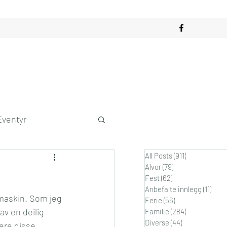
Eventyr
All Posts
(911)
911 innlegg
obby
Alvor
(79)
79 innlegg
Fest
(62)
62 innlegg
Anbefalte innlegg
(11)
11 in
omaskin. Som jeg 
dagslykke
Ferie
(56)
56 innlegg
v en deilig 
Familie
(284)
284 innlegg
Diverse
(44)
44 innlegg
ere disse 