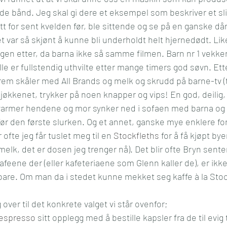
e bånd. Jeg skal gi dere et eksempel som beskriver et slik
l og mening
Kultur
Media
Reise
Økonom
tt for sent kvelden før, ble sittende og se på en ganske dårl
 var så skjønt å kunne bli underholdt helt hjernedødt. Like 
gen etter, da barna ikke så samme filmen. Barn nr 1 vekker
lle er fullstendig uthvilte etter mange timers god søvn. Ette
rem skåler med All Brands og melk og skrudd på barne-tv (
 kjøkkenet, trykker på noen knapper og vips! En god, deilig, 
armer hendene og mor synker ned i sofaen med barna og 
v før den første slurken. Og et annet, ganske mye enklere fo
ofte jeg får tuslet meg til en 
Stockfleths
 for å få kjøpt by
tmelk, det er dosen jeg trenger nå). Det blir ofte Bryn sent
kafeene der (eller kafeteriaene som Glenn kaller de), er ikke
are. Om man da i stedet kunne mekket seg kaffe à la Stoc
over til det konkrete valget vi står ovenfor;
espresso
 sitt opplegg med å bestille kapsler fra de til evig