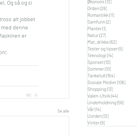
Økonomi
(12)
12 innlegg
l. Og så og si 
Orden
(28)
28 innlegg
Romantikk
(11)
11 innlegg
ross alt jobbet 
Samfunn
(2)
2 innlegg
lt med denne 
Planter
(1)
1 innlegg
Maskinen er 
Natur
(27)
27 innlegg
Mat_drikke
(62)
62 innlegg
Tester og tipser
(5)
5 innle
on!
Teknologi
(14)
14 innlegg
Sponset
(10)
10 innlegg
Sommer
(10)
10 innlegg
Tanketull
(164)
164 innlegg
Sosiale Medier
(106)
106 i
Shopping
(13)
13 innlegg
Valen-Utvik
(44)
44 innleg
Underholdning
(56)
56 inn
Vår
(14)
14 innlegg
Se alle
Uorden
(12)
12 innlegg
Vinter
(9)
9 innlegg