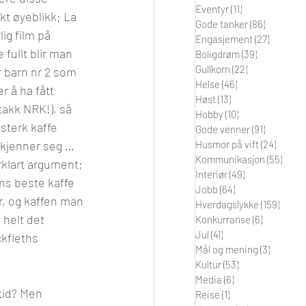
Eventyr
(11)
11 innlegg
t øyeblikk; La 
i
Orden
Gode tanker
(86)
86 innleg
ig film på 
Engasjement
(27)
27 innle
fullt blir man 
Boligdrøm
(39)
39 innlegg
Gullkorn
(22)
22 innlegg
 barn nr 2 som 
Helse
(46)
46 innlegg
r å ha fått 
Høst
(13)
13 innlegg
takk NRK!), så 
Hobby
(10)
10 innlegg
sterk kaffe 
Gode venner
(91)
91 innleg
kjenner seg …
Husmor på vift
(24)
24 inn
Kommunikasjon
(55)
55 in
rklart argument; 
Interiør
(49)
49 innlegg
ens beste kaffe 
Jobb
(64)
64 innlegg
er, og kaffen man 
Hverdagslykke
(159)
159 in
 helt det 
Konkurranse
(6)
6 innlegg
Jul
(41)
41 innlegg
kfleths 
Mål og mening
(3)
3 innleg
Kultur
(53)
53 innlegg
Media
(6)
6 innlegg
 tid? Men 
Reise
(1)
1 innlegg