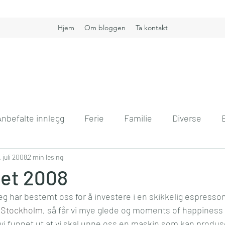
Hjem
Om bloggen
Ta kontakt
Anbefalte innlegg
Ferie
Familie
Diverse
nt
. juli 2008
Boligdrøm
2 min lesing
Gullkorn
Helse
Høst
H
get 2008
eg har bestemt oss for å investere i en skikkelig espress
vift
Kommunikasjon
Interiør
Jobb
Hver
 Stockholm
, så får vi mye glede og moments of happiness a
 vi funnet ut at vi skal unne oss en maskin som kan produs