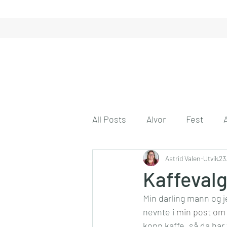
All Posts
Alvor
Fest
Gode tanker
Astrid Valen-Utvik
Engasjeme
23
Kaffeval
Min darling mann og j
Gode venner
Husmor på 
nevnte i 
min post om
kopp kaffe, så da har