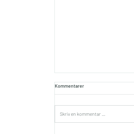
Kommentarer
Skriv en kommentar …
Det er bra å være spesiell!