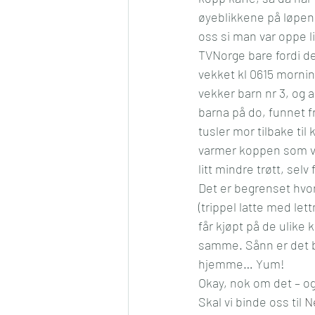
øyeblikkene på løpend
Konkurranse
Jul
Må
oss si man var oppe li
TVNorge bare fordi det
vekket kl 0615 mornin
Romantikk
Samfunn
vekker barn nr 3, og a
barna på do, funnet f
tusler mor tilbake til
varmer koppen som v
litt mindre trøtt, sel
Det er begrenset hvor 
(trippel latte med let
får kjøpt på de ulike 
samme. Sånn er det b
hjemme… Yum!
Okay, nok om det – og 
Skal vi binde oss til 
N