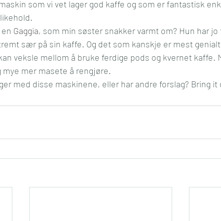
 maskin som vi vet lager god kaffe og som er fantastisk enke
likehold.
 en 
Gaggia
, som min søster snakker varmt om? Hun har jo t
tremt sær på sin kaffe. Og det som kanskje er mest genia
kan veksle mellom å bruke ferdige pods og kvernet kaffe. 
ig mye mer masete å rengjøre.
er med disse maskinene, eller har andre forslag? Bring it 