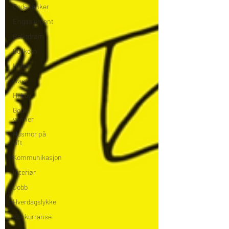
Gode tanker
Engasjement
Boligdrøm
Gullkorn
Helse
Høst
Hobby
Gode
venner
Husmor på
vift
Kommunikasjon
Interiør
Jobb
Hverdagslykke
Konkurranse