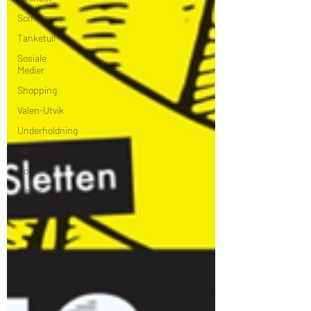
Sommer
Tanketull
Sosiale
Medier
Shopping
Valen-Utvik
Underholdning
Vår
Uorden
Vinter