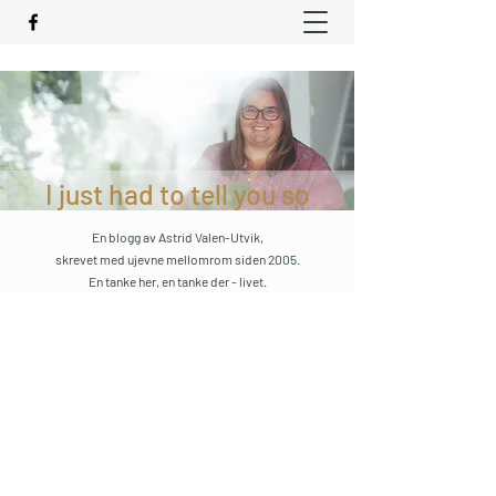
I just had to tell you so
En blogg av Astrid Valen-Utvik,
skrevet med ujevne mellomrom siden 2005.
En tanke her, en tanke der - livet.