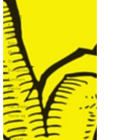
Jul
Mål og
mening
Kultur
Media
Reise
Økonomi
Orden
Romantikk
Samfunn
Planter
Natur
Mat_drikke
Tester og
tipser
Teknologi
Sponset