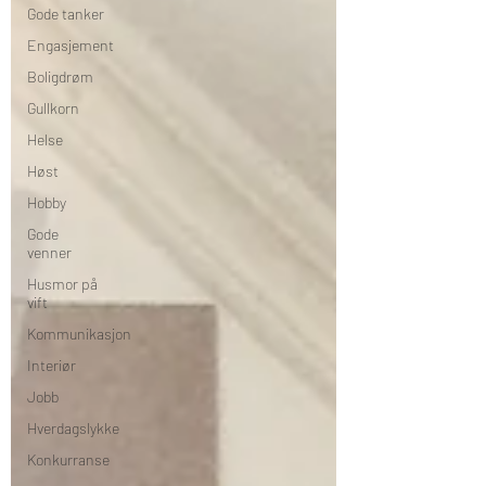
Gode tanker
Engasjement
Boligdrøm
Gullkorn
Helse
Høst
Hobby
Gode
venner
Husmor på
vift
Kommunikasjon
Interiør
Jobb
Hverdagslykke
Konkurranse