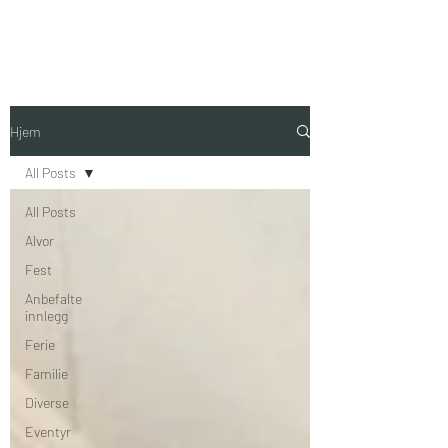
Hjem
Siste fra Instagram
All Posts
All Posts
Alvor
Fest
Anbefalte
innlegg
Ferie
Familie
Diverse
Eventyr