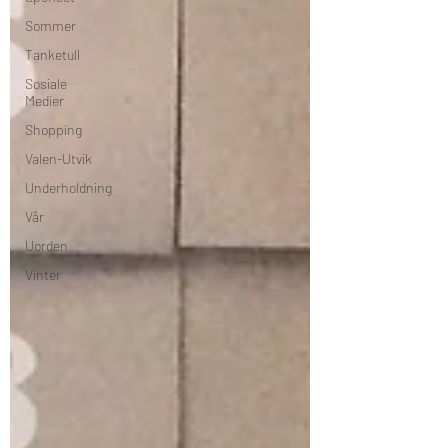
Sommer
Tanketull
Sosiale
Medier
Shopping
Valen-Utvik
Underholdning
Vår
Uorden
Vinter