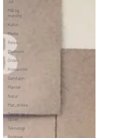
Jul
Mål og
mening
Kultur
Media
Reise
Økonomi
Orden
Romantikk
Samfunn
Planter
Natur
Mat_drikke
Tester og
tipser
Teknologi
Sponset