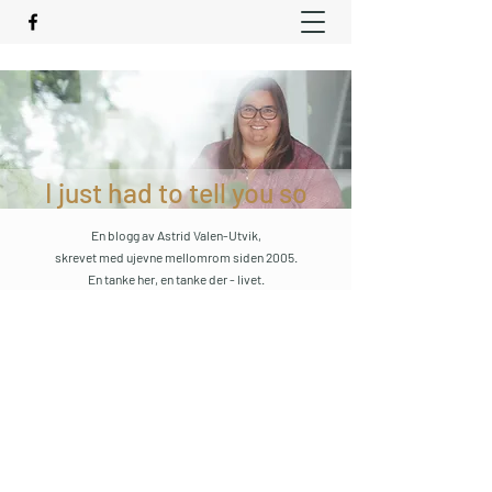
I just had to tell you so
En blogg av Astrid Valen-Utvik,
skrevet med ujevne mellomrom siden 2005.
En tanke her, en tanke der - livet.