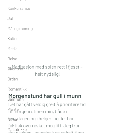
Konkurranse
Jul
Mål og mening
Kultur
Media
Reise
Meditasjon med solen rett i fjeset – 
Økonomi
helt nydelig!
Orden
Romantikk
Morgenstund har gull i munn
Samfunn
Det har gått veldig greit å prioritere tid 
Planter
til morgenrutinen min, både i 
hverdagen og i helger, og det har 
Natur
faktisk overrasket meg litt. Jeg tror 
Mat_drikke
det skyldes i hovedsak en enkelt ting; 