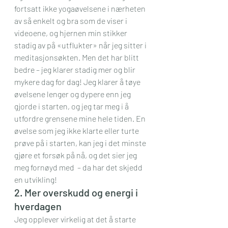
fortsatt ikke yogaøvelsene i nærheten 
av så enkelt og bra som de viser i 
videoene, og hjernen min stikker 
stadig av på «utflukter» når jeg sitter i 
meditasjonsøkten. Men det har blitt 
bedre – jeg klarer stadig mer og blir 
mykere dag for dag! Jeg klarer å tøye 
øvelsene lenger og dypere enn jeg 
gjorde i starten, og jeg tar meg i å 
utfordre grensene mine hele tiden. En 
øvelse som jeg ikke klarte eller turte 
prøve på i starten, kan jeg i det minste 
gjøre et forsøk på nå, og det sier jeg 
meg fornøyd med  – da har det skjedd 
en utvikling!
2. Mer overskudd og energi i 
hverdagen
Jeg opplever virkelig at det å starte 