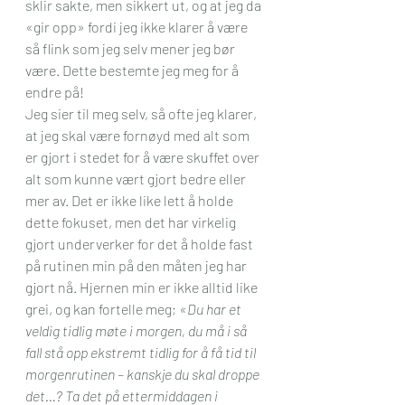
sklir sakte, men sikkert ut, og at jeg da 
«gir opp» fordi jeg ikke klarer å være 
så flink som jeg selv mener jeg bør 
være. Dette bestemte jeg meg for å 
endre på!
Jeg sier til meg selv, så ofte jeg klarer, 
at jeg skal være fornøyd med alt som 
er gjort i stedet for å være skuffet over 
alt som kunne vært gjort bedre eller 
mer av. Det er ikke like lett å holde 
dette fokuset, men det har virkelig 
gjort underverker for det å holde fast 
på rutinen min på den måten jeg har 
gjort nå. Hjernen min er ikke alltid like 
grei, og kan fortelle meg; 
«Du har et 
veldig tidlig møte i morgen, du må i så 
fall stå opp ekstremt tidlig for å få tid til 
morgenrutinen – kanskje du skal droppe 
det…? Ta det på ettermiddagen i 