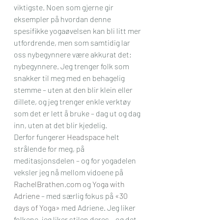
viktigste. Noen som gjerne gir 
eksempler på hvordan denne 
spesifikke yogaøvelsen kan bli litt mer 
utfordrende, men som samtidig lar 
oss nybegynnere være akkurat det; 
nybegynnere. Jeg trenger folk som 
snakker til meg med en behagelig 
stemme – uten at den blir klein eller 
dillete, og jeg trenger enkle verktøy 
som det er lett å bruke – dag ut og dag 
inn, uten at det blir kjedelig.
Derfor fungerer 
Headspace
 helt 
strålende for meg, på 
meditasjonsdelen – og for yogadelen 
veksler jeg nå mellom vidoene på 
RachelBrathen.com
 og 
Yoga with 
Adriene
 – med særlig fokus på 
«30 
days of Yoga»
 med Adriene. Jeg liker 
folkene, jeg liker stilen deres – og det 