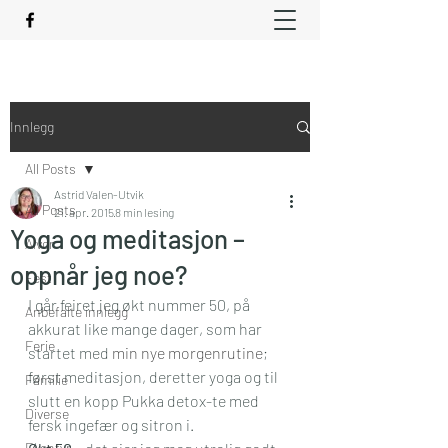
Innlegg
All Posts
Astrid Valen-Utvik
All Posts
21. apr. 2015
8 min lesing
Yoga og meditasjon –
Alvor
oppnår jeg noe?
Fest
I går feiret jeg økt nummer 50, på 
Anbefalte innlegg
akkurat like mange dager, som har 
Ferie
startet med 
min nye morgenrutine
; 
først meditasjon, deretter yoga og til 
Familie
slutt en kopp Pukka detox-te med 
Diverse
fersk ingefær og sitron i.
Eventyr