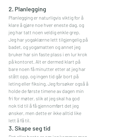
2. Planlegging
Planlegging er naturligvis viktig for å 
klare å gjøre noe hver eneste dag, og 
jeg har tatt noen veldig enkle grep. 
Jeg har yogaklærne lett tilgjengelig på 
badet, og yogamatten og annet jeg 
bruker har sin faste plass i en lur krok 
på kontoret. Alt er dermed klart på 
bare noen få minutter etter at jeg har 
stått opp, og ingen tid går bort på 
leting eller fiksing. Jeg forsøker også å 
holde de første timene av dagen min 
fri for møter, slik at jeg skal ha god 
nok tid til å få gjennomført det jeg 
ønsker, men dette er ikke alltid like 
lett å få til.
3. Skape seg tid
Det aller beste er om jeg kommer meg 