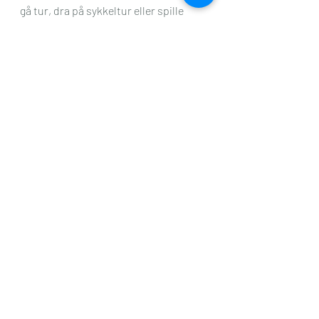
gå tur, dra på sykkeltur eller spille 
fotball i hagen. For all del; vi koser oss 
litt ekstra i helgene, og har ingen 
matvarer på fy- eller nei-liste, men vi 
tar så bevisste og gode valg som vi 
kan, og vi forsøker å være i en evig 
utvikling også på denne fronten.