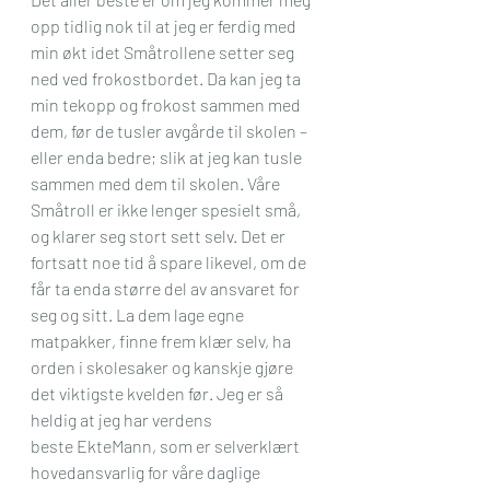
opp tidlig nok til at jeg er ferdig med 
min økt idet Småtrollene setter seg 
ned ved frokostbordet. Da kan jeg ta 
min tekopp og frokost sammen med 
dem, før de tusler avgårde til skolen – 
eller enda bedre; slik at jeg kan tusle 
sammen med dem til skolen. Våre 
Småtroll er ikke lenger spesielt små, 
og klarer seg stort sett selv. Det er 
fortsatt noe tid å spare likevel, om de 
får ta enda større del av ansvaret for 
seg og sitt. La dem lage egne 
matpakker, finne frem klær selv, ha 
orden i skolesaker og kanskje gjøre 
det viktigste kvelden før. Jeg er så 
heldig at jeg har verdens 
beste EkteMann, som er selverklært 
hovedansvarlig for våre daglige 