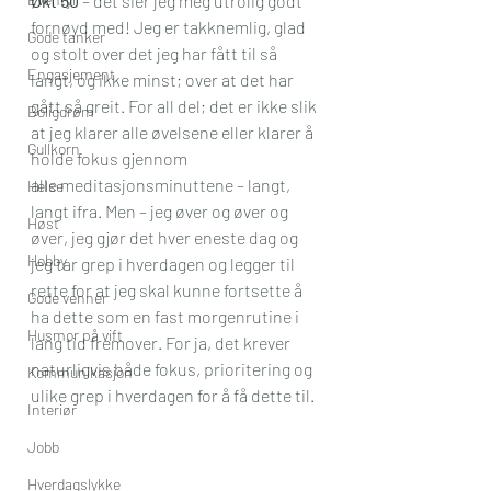
Økt 50
 – det sier jeg meg utrolig godt 
fornøyd med! Jeg er takknemlig, glad 
Gode tanker
og stolt over det jeg har fått til så 
Engasjement
langt, og ikke minst; over at det har 
gått så greit. For all del; det er ikke slik 
Boligdrøm
at jeg klarer alle øvelsene eller klarer å 
Gullkorn
holde fokus gjennom 
alle meditasjonsminuttene – langt, 
Helse
langt ifra. Men – jeg øver og øver og 
Høst
øver, jeg gjør det hver eneste dag og 
Hobby
jeg tar grep i hverdagen og legger til 
rette for at jeg skal kunne fortsette å 
Gode venner
ha dette som en fast morgenrutine i 
Husmor på vift
lang tid fremover. For ja, det krever 
naturligvis både fokus, prioritering og 
Kommunikasjon
ulike grep i hverdagen for å få dette til.
Interiør
Jobb
Hverdagslykke