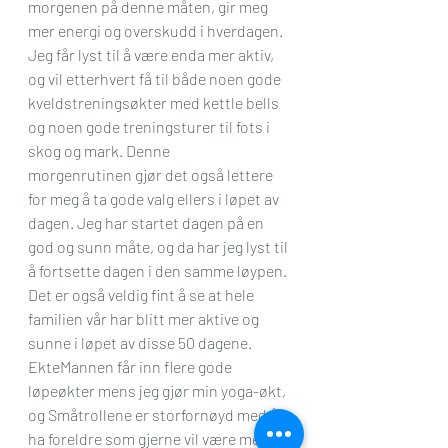
morgenen på denne måten, gir meg 
mer energi og overskudd i hverdagen. 
Jeg får lyst til å være enda mer aktiv, 
og vil etterhvert få til både noen gode 
kveldstreningsøkter med kettle bells 
og noen gode treningsturer til fots i 
skog og mark. Denne 
morgenrutinen gjør det også lettere 
for meg å ta gode valg ellers i løpet av 
dagen. Jeg har startet dagen på en 
god og sunn måte, og da har jeg lyst til 
å fortsette dagen i den samme løypen. 
Det er også veldig fint å se at hele 
familien vår har blitt mer aktive og 
sunne i løpet av disse 50 dagene. 
EkteMannen får inn flere gode 
løpeøkter mens jeg gjør min yoga-økt, 
og Småtrollene er storfornøyd med å 
ha foreldre som gjerne vil være med og 