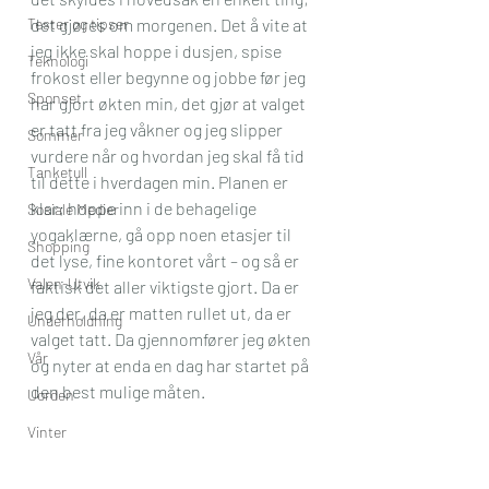
Tester og tipser
det gjøres om morgenen. Det å vite at 
jeg ikke skal hoppe i dusjen, spise 
Teknologi
frokost eller begynne og jobbe før jeg 
Sponset
har gjort økten min, det gjør at valget 
er tatt fra jeg våkner og jeg slipper 
Sommer
vurdere når og hvordan jeg skal få tid 
Tanketull
til dette i hverdagen min. Planen er 
klar; hoppe inn i de behagelige 
Sosiale Medier
yogaklærne, gå opp noen etasjer til 
Shopping
det lyse, fine kontoret vårt – og så er 
Valen-Utvik
faktisk det aller viktigste gjort. Da er 
jeg der, da er matten rullet ut, da er 
Underholdning
valget tatt. Da gjennomfører jeg økten 
Vår
og nyter at enda en dag har startet på 
den best mulige måten.
Uorden
Vinter