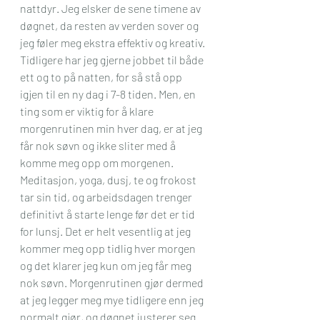
nattdyr. Jeg elsker de sene timene av 
døgnet, da resten av verden sover og 
jeg føler meg ekstra effektiv og kreativ. 
Tidligere har jeg gjerne jobbet til både 
ett og to på natten, for så stå opp 
igjen til en ny dag i 7-8 tiden. Men, en 
ting som er viktig for å klare 
morgenrutinen min hver dag, er at jeg 
får nok søvn og ikke sliter med å 
komme meg opp om morgenen. 
Meditasjon, yoga, dusj, te og frokost 
tar sin tid, og arbeidsdagen trenger 
definitivt å starte lenge før det er tid 
for lunsj. Det er helt vesentlig at jeg 
kommer meg opp tidlig hver morgen 
og det klarer jeg kun om jeg får meg 
nok søvn. Morgenrutinen gjør dermed 
at jeg legger meg mye tidligere enn jeg 
normalt gjør, og døgnet justerer seg 