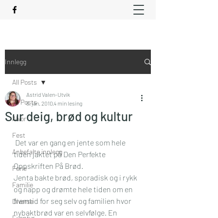
Innlegg
All Posts
Astrid Valen-Utvik
All Posts
6. jan. 2010
4 min lesing
Sur deig, brød og kultur
Alvor
Fest
 Det var en gang en jente som hele 
Anbefalte innlegg
tiden jaktet på Den Perfekte 
Oppskriften På Brød. 
Ferie
Jenta bakte brød, sporadisk og i rykk 
Familie
og napp og drømte hele tiden om en 
fremtid for seg selv og familien hvor 
Diverse
nybaktbrød var en selvfølge. En 
Eventyr