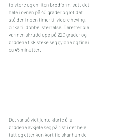
to store og en liten brødform, satt det 
hele i ovnen på 40 grader og lot det 
stå der i noen timer til videre heving, 
cirka til dobbel størrelse. Deretter ble 
varmen skrudd opp på 220 grader og 
brødene fikk steke seg gyldne og fine i 
ca 45 minutter.
Det var så vidt jenta klarte å la 
brødene avkjøle seg på rist i det hele 
tatt og etter kun kort tid skar hun de 