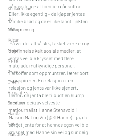
såpass lenge at familien går sultne. 
Konkurranse
Eller, ikke egentlig – da kjøper jentas 
Jul
familie brød og de er like langt i jakten 
sin.
Mål og mening
Kultur
 Så var det altså slik, takket være en 
ny 
Media
oppfinnelse kalt sosiale medier
, at 
jentas vei ble krysset med flere 
Reise
matglade matkyndige personer. 
Økonomi
Personer som oppmuntrer, lærer bort 
og inspirerer. En relasjon er en 
Orden
relasjon og jenta var ikke sjenert. 
Romantikk
Derfor, da jenta ble tilbudt en klump 
med sur deig av selveste 
Samfunn
matjournalist Hanne Stensvold
 i 
Planter
Maison Mat og Vin
 (
@StHanne
) – ja, da 
Natur
sørget jenta for at hennes egen vei ble 
krysset med Hanne sin vei og sur deig 
Mat_drikke