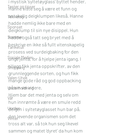
i mystisk ‘syltetøyglass’ byttet hender. 
Tester og tipser
Hanne viste seg å være et funn og 
antakelig deigklumpen likeså. Hanne 
Teknologi
hadde nemlig ikke bare med en 
Sponset
deigklump til sin nye disippel. Hun 
Sommer
hadde også tatt seg bryet med å 
beskrive en ikke så fullt vitenskapelig 
Tanketull
prosess ved surdeigbaking for den 
Sosiale Medier
unge jenta, for å hjelpe jenta igang. I 
tillegg fikk jenta oppskrifter, av den 
Shopping
grunnleggende sorten, og hun fikk 
Valen-Utvik
mange gode råd og god oppbacking 
på sin vei videre.
Underholdning
Hjem bar det med jenta og selv om 
Vår
hun innrømte å være en smule redd 
Uorden
deigen i syltetøyglasset hun bar på, 
den levende organismen som det 
Vinter
tross alt var, så tok hun seg likevel 
sammen og matet ‘dyret’ da hun kom 