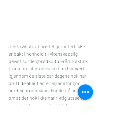
Jenta visste at brødet garantert ikke 
er bakt i henhold til vitenskapelig 
bevist surdeigbrødkultur-råd. Faktisk 
tror jenta at prosessen hun har vært 
igjennom de siste par dagene nok har 
brutt de aller fleste reglene for god 
surdeigbrødbaking. For ikke å snakke 
om at det nok ikke har riktig utseende 
som et ekte surdeigbrød. Likevel; 
Jenta er godt fornøyd! Hun syntes at 
brødet smakte fortreffelig, at det 
hadde crisp og god skorpe, men i 
tillegg var saftig i innmaten. Og det er 