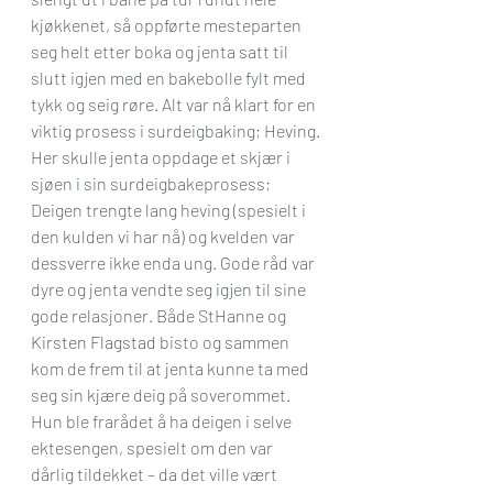
kjøkkenet, så oppførte mesteparten 
seg helt etter boka og jenta satt til 
slutt igjen med en bakebolle fylt med 
tykk og seig røre. Alt var nå klart for en 
viktig prosess i surdeigbaking; Heving.
Her skulle jenta oppdage et skjær i 
sjøen i sin surdeigbakeprosess; 
Deigen trengte lang heving (spesielt i 
den kulden vi har nå) og kvelden var 
dessverre ikke enda ung. Gode råd var 
dyre og jenta vendte seg igjen til sine 
gode relasjoner. Både StHanne og 
Kirsten Flagstad
 bisto og sammen 
kom de frem til at jenta kunne ta med 
seg sin kjære deig på soverommet. 
Hun ble frarådet å ha deigen i selve 
ektesengen, spesielt om den var 
dårlig tildekket – da det ville vært 