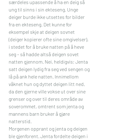
særdeles upassende å ha en deig så 
ung til sinns i sin ekteseng. Unge 
deiger burde ikke utsettes for bilder 
fra en ekteseng. Det kunne for 
eksempel skje at deigen sovnet 
(deiger kopierer ofte sine omgivelser), 
i stedet for å bruke natten på å heve 
seg – så hadde altså deigen sovet 
natten gjennom. Nei, heldigvis; Jenta 
satt deigen lydig fra seg ved sengen og 
lå på ank hele natten. Innimellom 
våknet hun og dyttet deigen litt ned, 
da den gjerne ville vokse ut over sine 
grenser og over til deres område av 
soverommet, omtrent som jenta og 
mannens barn bruker å gjøre 
natterstid. 
Morgenen opprant og jenta og deigen 
ble gjenforent. Jenta fordelte deigen i 