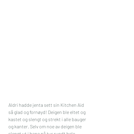
Aldri hadde jenta sett sin Kitchen Aid 
så glad og fornøyd! Deigen ble eltet og 
kastet og slengt og strekt i alle bauger 
og kanter. Selv om noe av deigen ble 
slengt ut i bane på tur rundt hele 