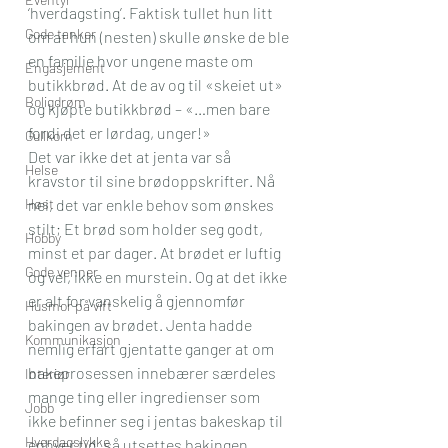
‘hverdagsting’. Faktisk tullet hun litt 
Gode tanker
om at hun (nesten) skulle ønske de ble 
en familie hvor ungene maste om 
Engasjement
butikkbrød. At de av og til «skeiet ut» 
Boligdrøm
og kjøpte butikkbrød – «…men bare 
fordi det er lørdag, unger!»
Gullkorn
Det var ikke det at jenta var så 
Helse
kravstor til sine brødoppskrifter. Nå 
Høst
nei, det var enkle behov som ønskes 
stilt; Et brød som holder seg godt, 
Hobby
minst et par dager. At brødet er luftig 
Gode venner
og vel, ikke en murstein. Og at det ikke 
er alt for vanskelig å gjennomfør 
Husmor på vift
bakingen av brødet. Jenta hadde 
Kommunikasjon
nemlig erfart gjentatte ganger at om 
bakeprosessen innebærer særdeles 
Interiør
mange ting eller ingredienser som 
Jobb
ikke befinner seg i jentas bakeskap til 
Hverdagslykke
enhver tid, så utsettes bakingen 