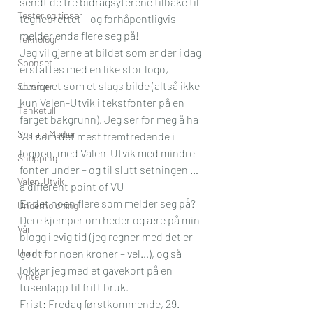
sendt de tre bidragsyterene tilbake til 
Tester og tipser
tegnebrettet – og forhåpentligvis 
melder enda flere seg på!
Teknologi
Jeg vil gjerne at bildet som er der i dag 
Sponset
erstattes med en like stor logo, 
designet som et slags bilde (altså ikke 
Sommer
kun Valen-Utvik i tekstfonter på en 
Tanketull
farget bakgrunn). Jeg ser for meg å ha 
Sosiale Medier
VU som det mest fremtredende i 
logoen, med Valen-Utvik med mindre 
Shopping
fonter under – og til slutt setningen …
Valen-Utvik
a different point of VU
Er det noen flere som melder seg på? 
Underholdning
Dere kjemper om heder og ære på min 
Vår
blogg i evig tid (jeg regner med det er 
Uorden
godt for noen kroner – vel…), og så 
lokker jeg med et gavekort på en 
Vinter
tusenlapp til fritt bruk.
Frist: Fredag førstkommende, 29. 