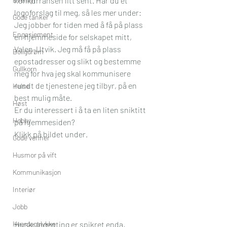
konkurransen litt sent. Har du et 
logoforslag til meg, så les mer under:  
Gode tanker
Jeg jobber for tiden med å få på plass 
Engasjement
en hjemmeside for selskapet mitt, 
Valen-Utvik. Jeg må få på plass 
Boligdrøm
epostadresser og slikt og bestemme 
Gullkorn
meg for hva jeg skal kommunisere 
rundt de tjenestene jeg tilbyr, på en 
Helse
best mulig måte. 
Høst
Er du interessert i å ta en liten sniktitt 
Hobby
på hjemmesiden? 
Klikk på bildet under.
Gode venner
Husmor på vift
Kommunikasjon
Interiør
Jobb
Hverdagslykke
Husk; Ingenting er spikret enda, 