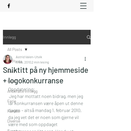
Innlegg
All Posts
Astrid Valen-Utvik
All Posts
1. feb. 2010
2 min lesing
Sniktitt på ny hjemmeside
Alvor
+ logokonkurranse
Fest
Oppdatering:
Anbefalte innlegg
 Jeg har mottatt noen bidrag, men jeg 
Ferie
lar konkurransen være åpen ut denne 
dagen – altså mandag 1. februar 2010, 
Familie
da jeg vet det er noen som gjerne vil 
Diverse
være med som oppdaget 
Eventyr