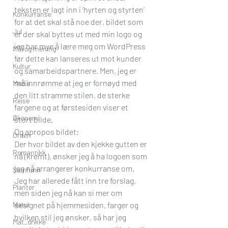
teksten er lagt inn i ‘hyrten og styrten’ 
Konkurranse
for at det skal stå noe der, bildet som 
Jul
er der skal byttes ut med min logo og 
jeg har mye å lære meg om WordPress 
Mål og mening
før dette kan lanseres ut mot kunder 
Kultur
og samarbeidspartnere. Men, jeg er 
må innrømme at jeg er fornøyd med 
Media
den litt stramme stilen, de sterke 
Reise
fargene og at førstesiden viser et 
Økonomi
stort bilde. 
Og apropos bildet;
Orden
Der hvor bildet av den kjekke gutten er 
Romantikk
nå (kremt), ønsker jeg å ha logoen som 
jeg nå 
arrangerer konkurranse
 om. 
Samfunn
Jeg har allerede fått inn tre forslag, 
Planter
men siden jeg nå kan si mer om 
Natur
designet på hjemmesiden, farger og 
hvilken stil jeg ønsker, så har jeg 
Mat_drikke