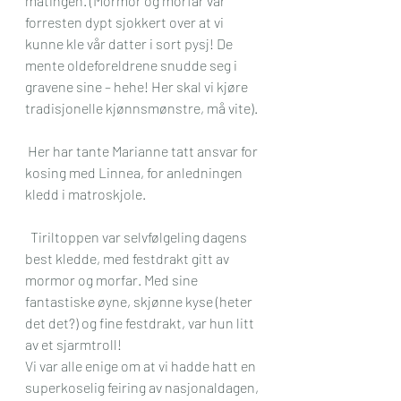
matingen. (Mormor og morfar var 
forresten dypt sjokkert over at vi 
kunne kle vår datter i sort pysj! De 
mente oldeforeldrene snudde seg i 
gravene sine – hehe! Her skal vi kjøre 
tradisjonelle kjønnsmønstre, må vite).
 Her har tante Marianne tatt ansvar for 
kosing med Linnea, for anledningen 
kledd i matroskjole.
  Tiriltoppen var selvfølgeling dagens 
best kledde, med festdrakt gitt av 
mormor og morfar. Med sine 
fantastiske øyne, skjønne kyse (heter 
det det?) og fine festdrakt, var hun litt 
av et sjarmtroll!
Vi var alle enige om at vi hadde hatt en 
superkoselig feiring av nasjonaldagen, 