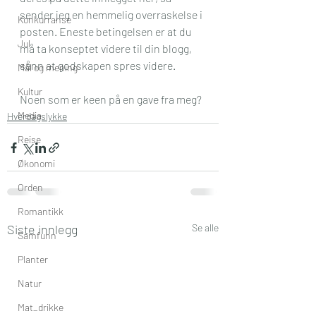
sender jeg en hemmelig overraskelse i 
Konkurranse
posten. Eneste betingelsen er at du 
Jul
må ta konseptet videre til din blogg, 
sånn at godskapen spres videre. 
Mål og mening
Kultur
Noen som er keen på en gave fra meg?
Media
Hverdagslykke
Reise
Økonomi
Orden
Romantikk
Siste innlegg
Se alle
Samfunn
Planter
Natur
Mat_drikke