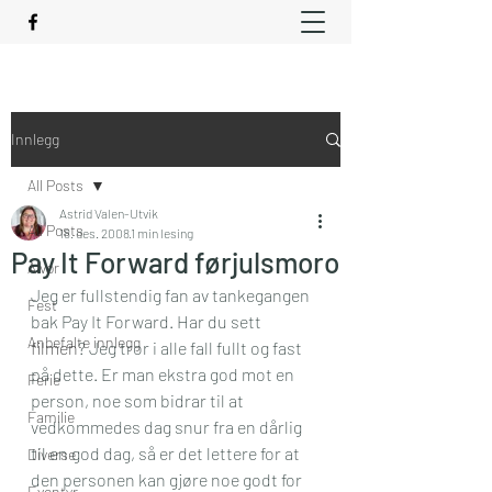
Innlegg
All Posts
Astrid Valen-Utvik
All Posts
18. des. 2008
1 min lesing
Pay It Forward førjulsmoro
Alvor
Jeg er fullstendig fan av tankegangen 
Fest
bak Pay It Forward. Har du sett 
Anbefalte innlegg
filmen
? Jeg tror i alle fall fullt og fast 
på dette. Er man ekstra god mot en 
Ferie
person, noe som bidrar til at 
Familie
vedkommedes dag snur fra en dårlig 
til en god dag, så er det lettere for at 
Diverse
den personen kan gjøre noe godt for 
Eventyr