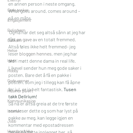
en annen person i neste omgang. 
Gode tanker
What goes around, comes around – 
på en måte. 
Engasjement
Boligdrøm
 Og nå har det seg altså sånn at jeg har 
fått 
en gave
 av en totalt fremmed. 
Gullkorn
Altså føles ikke helt fremmed- jeg 
Helse
leser 
bloggen hennes
, men jeg har 
Høst
aldri møtt denne dama in real life. 
Likevel sender hun meg gode saker i 
Hobby
posten. Bare det å få en pakke i 
Gode venner
posten, som jeg i tillegg kan få åpne 
før jul, er jo helt fantastisk. 
Tusen 
Husmor på vift
takk Delirium!
Kommunikasjon
Så nå er altså greia at de tre første 
som leser dette og som har lyst på 
Interiør
pakke av meg, kan legge igjen en 
Jobb
kommentar med epostadressen 
Hverdagslykke
deres på dette innlegget her, så 