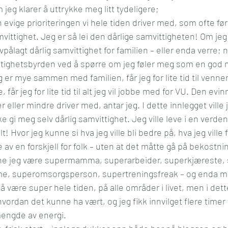
jeg klarer å uttrykke meg litt tydeligere;
en evige prioriteringen vi hele tiden driver med, som ofte f
amvittighet. Jeg er så lei den dårlige samvittigheten! Om jeg 
vpålagt dårlig samvittighet for familien – eller enda verre;
vittighetsbyrden ved å spørre om jeg føler meg som en god m
er mye sammen med familien, får jeg for lite tid til venner
år jeg for lite tid til alt jeg vil jobbe med for 
VU
. Den evin
 eller mindre driver med, antar jeg. I dette innlegget ville 
kke gi meg selv dårlig samvittighet. Jeg ville leve i en verde
! Hvor jeg kunne si hva jeg ville bli bedre på, hva jeg ville
re av en forskjell for folk – uten at det måtte gå på bekostni
nne jeg være supermamma, superarbeider, superkjæreste,
, superomsorgsperson, supertreningsfreak – og enda mer
e å være super hele tiden, på alle områder i livet, men i dett
hvordan det kunne ha vært, og jeg fikk innvilget flere timer
mengde av energi.