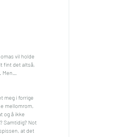
homas vil holde 
fint det altså, 
kt. Men…
et meg i forrige 
vne mellomrom, 
t og å ikke 
e? Samtidig? Not 
pissen, at det 