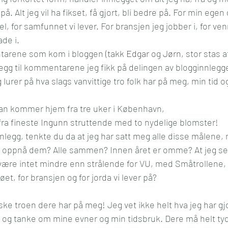
å. Alt jeg vil ha fikset, få gjort, bli bedre på. For min egen 
l og mening
Kultur
Media
Reise
Økonom
el, for samfunnet vi lever. For bransjen jeg jobber i, for ve
ade i.
arene som kom i bloggen (takk 
Edgar
 og 
Jørn
, stor stas a
illegg til kommentarene jeg fikk på delingen av blogginnleg
g lurer på hva slags vanvittige tro folk har på meg, min tid o
man kommer hjem fra tre uker i København,
ra fineste 
Ingunn
 struttende med to nydelige blomster!
nnlegg, tenkte du da at jeg har satt meg alle disse målene, 
 å oppnå dem? Alle sammen? Innen året er omme? At jeg selv 
l være intet mindre enn strålende for VU, med Småtrollene, 
t, for bransjen og for jorda vi lever på?
ske troen dere har på meg! Jeg vet ikke helt hva jeg har gj
te og tanke om mine evner og min tidsbruk. Dere må helt ty