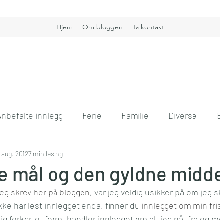
Hjem
Om bloggen
Ta kontakt
Anbefalte innlegg
Ferie
Familie
Diverse
nt
. aug. 2012
Boligdrøm
7 min lesing
Gullkorn
Helse
Høst
H
e mål og den gyldne midde
 jeg skrev her på bloggen
, var jeg veldig usikker på om jeg s
vift
Kommunikasjon
Interiør
Jobb
Hver
kke har lest innlegget enda, finner du 
innlegget om min fri
ldig forkortet form, handler innlegget om alt jeg nå, fra og m