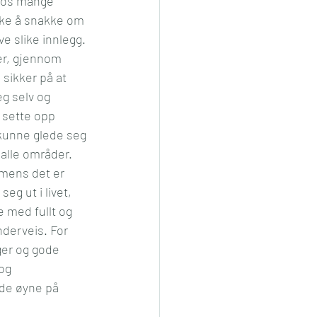
 hos mange 
kke å snakke om 
e slike innlegg. 
ker, gjennom 
sikker på at 
g selv og 
 sette opp 
 kunne glede seg 
alle områder. 
 mens det er 
eg ut i livet, 
 med fullt og 
nderveis. For 
ger og gode 
og 
de øyne på 