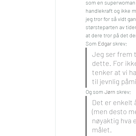
som en superwoman som
handlekraft og ikke mi
jeg tror for så vidt ga
størsteparten av tiden
at dere tror på det de
Som 
Edgar
 skrev;
Jeg ser frem ti
dette. For ikke
tenker at vi h
til jevnlig på
Og som 
Jørn
 skrev;
Det er enkelt å
(men desto mer
nøyaktig hva 
målet.