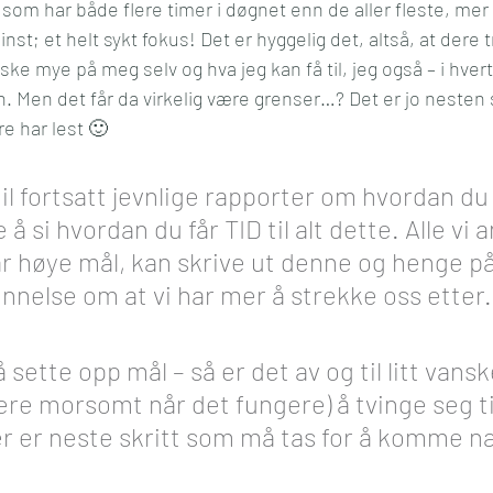
 har både flere timer i døgnet enn de aller fleste, mer v
nst; et helt sykt fokus! Det er hyggelig det, altså, at dere 
nske mye på meg selv og hva jeg kan få til, jeg også – i hvertf
. Men det får da virkelig være grenser…? Det er jo nesten s
re har lest 🙂
l fortsatt jevnlige rapporter om hvordan du få
 å si hvordan du får TID til alt dette. Alle vi
ar høye mål, kan skrive ut denne og henge p
minnelse om at vi har mer å strekke oss etter.
 sette opp mål – så er det av og til litt vansk
e morsomt når det fungere) å tvinge seg til
er er neste skritt som må tas for å komme 