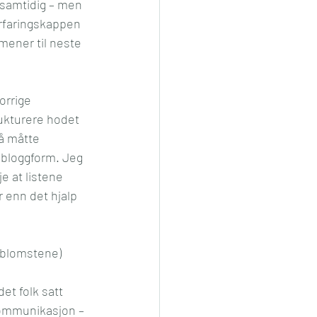
 samtidig – men 
erfaringskappen 
mener til neste 
orrige 
rukturere hodet 
 å måtte 
 bloggform. Jeg 
je at listene 
 enn det hjalp 
 (blomstene) 
et folk satt 
kommunikasjon – 