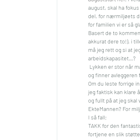
august, skal ha fokus p
Konkurranse
Jul
Må
del, for nærmiljøets d
for familien vi er så gl
Basert de to komment
Romantikk
Samfunn
akkurat dere to!), i t
må jeg rett og si at je
arbeidskapasitet…?
 Lykken er stor når 
og finner avleggeren f
Om du leste forrige i
jeg faktisk kan klare
og fullt på at jeg ska
EkteMannen? For miljøe
I så fall;
TAKK for den fantasti
fortjene en slik støt