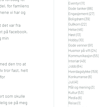
Eventyr
(11)
11 innlegg
del, for famliens 
i
Orden
Gode tanker
(86)
86 innleg
nnene vi har og 
Engasjement
(27)
27 innle
Boligdrøm
(39)
39 innlegg
Gullkorn
(22)
22 innlegg
t det var fra 
Helse
(46)
46 innlegg
get på facebook, 
Høst
(13)
13 innlegg
g min 
Hobby
(10)
10 innlegg
Gode venner
(91)
91 innleg
Husmor på vift
(24)
24 inn
Kommunikasjon
(55)
55 in
Interiør
(49)
49 innlegg
med den tro at 
Jobb
(64)
64 innlegg
tror fast, helt 
Hverdagslykke
(159)
159 in
for 
Konkurranse
(6)
6 innlegg
Jul
(41)
41 innlegg
Mål og mening
(3)
3 innleg
Kultur
(53)
53 innlegg
ort som skulle 
Media
(6)
6 innlegg
delig se på meg 
Reise
(1)
1 innlegg