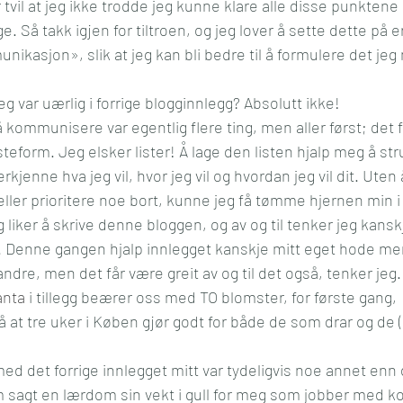
 tvil at jeg ikke trodde jeg kunne klare alle disse punktene
. Så takk igjen for tiltroen, og jeg lover å sette dette på 
kasjon», slik at jeg kan bli bedre til å formulere det jeg 
g var uærlig i forrige blogginnlegg? Absolutt ikke!
kommunisere var egentlig flere ting, men aller først; det f
isteform. Jeg elsker lister! Å lage den listen hjalp meg å st
rkjenne hva jeg vil, hvor jeg vil og hvordan jeg vil dit. Uten
 eller prioritere noe bort, kunne jeg få tømme hjernen min i
eg liker å skrive denne bloggen, og av og til tenker jeg kansk
. Denne gangen hjalp innlegget kanskje mitt eget hode mer
andre, men det får være greit av og til det også, tenker jeg.
anta
 i tillegg beærer oss med TO blomster, for første gang,
på at tre uker i Køben gjør godt for både de som drar og de
med det forrige innlegget mitt var tydeligvis noe annet enn d
m sagt en lærdom sin vekt i gull for meg som jobber med 