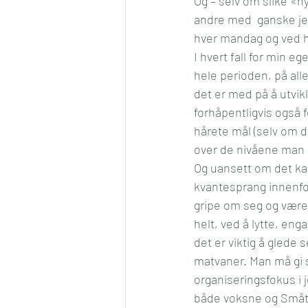
Og – selv om slike «n
andre med  ganske je
hver mandag og ved hve
I hvert fall for min e
hele perioden, på all
det er med på å utvi
forhåpentligvis også
hårete mål (selv om de
over de nivåene man k
Og uansett om det kans
kvantesprang innenfor 
gripe om seg og være 
helt, ved å lytte, eng
det er viktig å glede
matvaner. Man må gi s
organiseringsfokus i
både voksne og Småtr