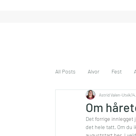
All Posts
Alvor
Fest
Gode tanker
Astrid Valen-Utvik
Engasjeme
14
Om håret
Det 
forrige innlegget
Gode venner
Husmor på 
det hele tatt. Om du i
auguststart her
. I ve