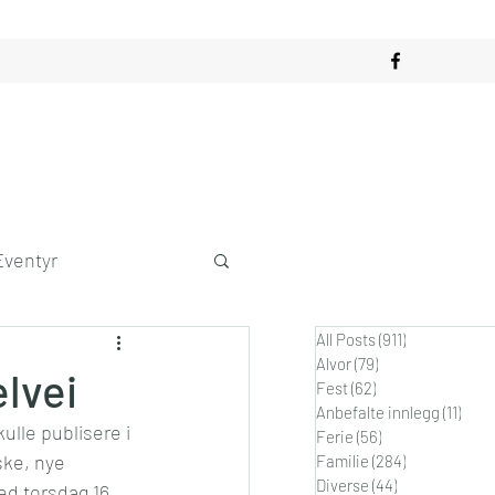
Eventyr
All Posts
(911)
911 innlegg
obby
Alvor
(79)
79 innlegg
lvei
Fest
(62)
62 innlegg
Anbefalte innlegg
(11)
11 in
kulle publisere i 
dagslykke
Ferie
(56)
56 innlegg
ske, nye 
Familie
(284)
284 innlegg
Diverse
(44)
44 innlegg
ed torsdag 16. 