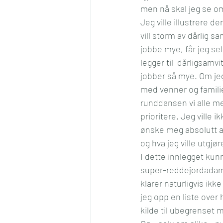
men nå skal jeg se om 
Jeg ville illustrere d
vill storm av dårlig s
jobbe mye, får jeg sel
legger til  dårligsam
jobber så mye. Om jeg 
med venner og familie, f
runddansen vi alle mer
prioritere. Jeg ville i
ønske meg absolutt alt
og hva jeg ville utgjø
I dette innlegget ku
super-reddejordadame
klarer naturligvis ikk
jeg opp en liste over 
kilde til ubegrenset 