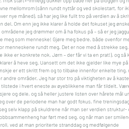
y, frisk start»-innlegg dukker opp både her på bloggen og
vne mellomrom (sånn rundt nyttår og ved skolestart, for i
r nye måned), så har jeg like fullt tro på verdien av å skriv
gen del. Om enn jeg ikke klarer å holde det fokuset jeg øns
e områdene jeg drømmer om å ha fokus på – så er jeg jaggu 
kle meg som menneske! Gjøre meg bedre, både ovenfor me
 for menneskene rundt meg. Det er noe med å strekke seg,
 ikke er konkrete nok, Jørn – der får vi ta en prat!), og så
larer å heve seg. Uansett om det ikke gjelder like mye på 
kje er ett skritt frem og to tilbake innenfor enkelte ting,
andre områder. Jeg har stor tro på viktigheten av å kaste s
tilstede i hvert eneste av øyeblikkene man får tildelt. Være
asjere og dele, og så heller justere listen over hårete mål u
 seg over de periodene man har godt fokus, fine treningsda
eg selv klapp på skuldrene når man ser verdien struktur- 
 jobbsammenheng har ført med seg, og når man ser smilen
oll, ved at man prioriterte stranddag og medfølgende 