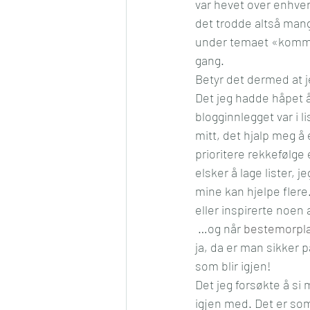
var hevet over enhver
det trodde altså mange
under temaet «kommuni
gang.
Betyr det dermed at je
Det jeg hadde håpet å 
blogginnlegget var i l
mitt, det hjalp meg å e
prioritere rekkefølge
elsker å lage lister, j
mine kan hjelpe flere
eller inspirerte noen 
 …og når 
bestemorpl
ja, da er man sikker 
som blir igjen!
Det jeg forsøkte å si 
igjen med. Det er so