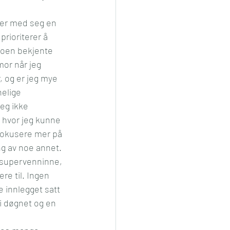
ører med seg en 
prioriterer å 
 noen bekjente 
or når jeg 
, og er jeg mye 
nelige 
jeg ikke 
n hvor jeg kunne 
 fokusere mer på 
ng av noe annet. 
 supervenninne, 
e til. Ingen 
e innlegget satt 
 i døgnet og en 