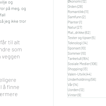
Økonomi
(12)
12 innlegg
ilje og 
Orden
(28)
28 innlegg
tror på meg, og 
Romantikk
(11)
11 innlegg
all 
Samfunn
(2)
2 innlegg
å jeg ikke tror 
Planter
(1)
1 innlegg
Natur
(27)
27 innlegg
Mat_drikke
(62)
62 innlegg
Tester og tipser
(5)
5 innle
r til alt 
Teknologi
(14)
14 innlegg
 andre som 
Sponset
(10)
10 innlegg
Sommer
(10)
10 innlegg
å veggen 
Tanketull
(164)
164 innlegg
Sosiale Medier
(106)
106 i
Shopping
(13)
13 innlegg
Valen-Utvik
(44)
44 innleg
eligere 
Underholdning
(56)
56 inn
Vår
(14)
14 innlegg
 å finne 
Uorden
(12)
12 innlegg
nærmere 
Vinter
(9)
9 innlegg