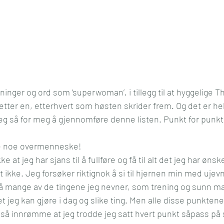
inger og ord som ‘superwoman’, i tillegg til at hyggelige T
tter en, etterhvert som høsten skrider frem. Og det er helt 
 jeg så for meg å gjennomføre denne listen. Punkt for pun
kke noe overmenneske! 
ke at jeg har sjans til å fullføre og få til alt det jeg har ønsk
t ikke. Jeg forsøker riktignok å si til hjernen min med uje
 på mange av de tingene jeg nevner, som trening og sunn ma
et jeg kan gjøre i dag og slike ting. Men alle disse punkten
så innrømme at jeg trodde jeg satt hvert punkt såpass på s