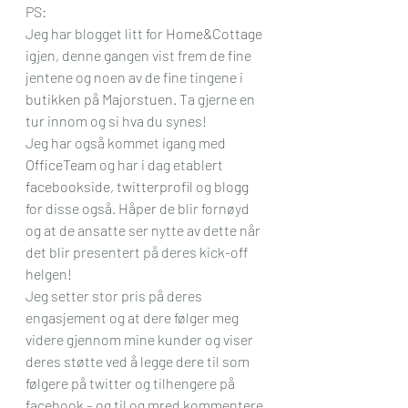
PS: 
Jeg har blogget litt for 
Home&Cottage
igjen, denne gangen vist frem de fine 
jentene og noen av de fine tingene i 
butikken på Majorstuen
. Ta gjerne en 
tur innom og si hva du synes! 
Jeg har også kommet igang med 
OfficeTeam
 og har i dag etablert 
facebookside
, 
twitterprofil
 og 
blogg
for disse også. Håper de blir fornøyd 
og at de ansatte ser nytte av dette når 
det blir presentert på deres kick-off 
helgen!
Jeg setter stor pris på deres 
engasjement og at dere følger meg 
videre gjennom mine kunder og viser 
deres støtte ved å legge dere til som 
følgere på twitter og tilhengere på 
facebook – og til og mred kommentere 