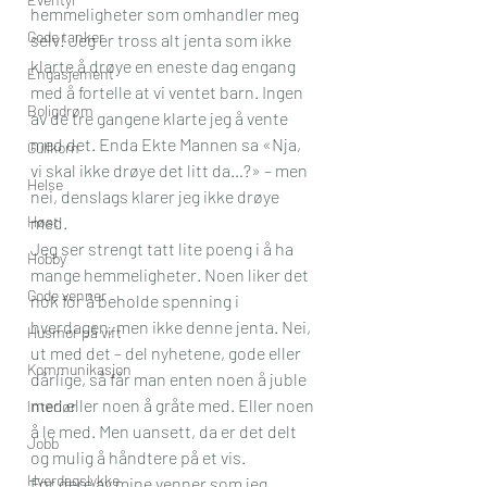
hemmeligheter som omhandler meg 
Gode tanker
selv! Jeg er tross alt jenta som ikke 
klarte å drøye en eneste dag engang 
Engasjement
med å fortelle at vi ventet barn. Ingen 
Boligdrøm
av de tre gangene klarte jeg å vente 
med det. Enda Ekte Mannen sa «Nja, 
Gullkorn
vi skal ikke drøye det litt da…?» – men 
Helse
nei, denslags klarer jeg ikke drøye 
Høst
med. 
Jeg ser strengt tatt lite poeng i å ha 
Hobby
mange hemmeligheter. Noen liker det 
Gode venner
nok for å beholde spenning i 
hverdagen, men ikke denne jenta. Nei, 
Husmor på vift
ut med det – del nyhetene, gode eller 
Kommunikasjon
dårlige, så får man enten noen å juble 
med eller noen å gråte med. Eller noen 
Interiør
å le med. Men uansett, da er det delt 
Jobb
og mulig å håndtere på et vis.
Hverdagslykke
For dere av mine venner som jeg 