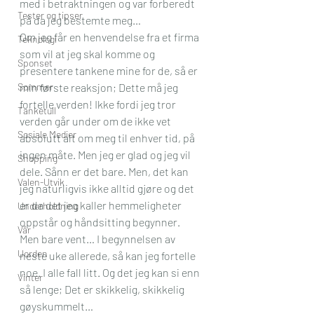
med i betraktningen og var forberedt 
Tester og tipser
på da jeg bestemte meg… 
Om jeg får en henvendelse fra et firma 
Teknologi
som vil at jeg skal komme og 
Sponset
presentere tankene mine for de, så er 
Sommer
min første reaksjon; Dette må jeg 
fortelle verden! Ikke fordi jeg tror 
Tanketull
verden går under om de ikke vet 
Sosiale Medier
absolutt alt om meg til enhver tid, på 
ingen måte. Men jeg er glad og jeg vil 
Shopping
dele. Sånn er det bare. Men, det kan 
Valen-Utvik
jeg naturligvis ikke alltid gjøre og det 
er da det jeg kaller hemmeligheter 
Underholdning
oppstår og håndsitting begynner.
Vår
Men bare vent… I begynnelsen av 
Uorden
neste uke allerede, så kan jeg fortelle 
noe. I alle fall litt. Og det jeg kan si enn 
Vinter
så lenge; Det er skikkelig, skikkelig 
gøyskummelt…