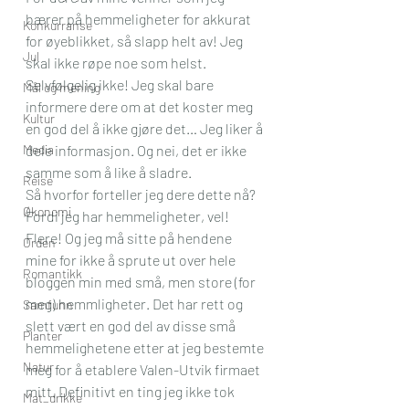
bærer på hemmeligheter for akkurat 
Konkurranse
for øyeblikket, så slapp helt av! Jeg 
Jul
skal ikke røpe noe som helst. 
Selvfølgelig ikke! Jeg skal bare 
Mål og mening
informere dere om at det koster meg 
Kultur
en god del å ikke gjøre det… Jeg liker å 
Media
dele informasjon. Og nei, det er ikke 
samme som å like å sladre. 
Reise
Så hvorfor forteller jeg dere dette nå?
Økonomi
Fordi jeg har hemmeligheter, vel! 
Flere! Og jeg må sitte på hendene 
Orden
mine for ikke å sprute ut over hele 
Romantikk
bloggen min med små, men store (for 
meg) hemmligheter. Det har rett og 
Samfunn
slett vært en god del av disse små 
Planter
hemmelighetene etter at jeg bestemte 
Natur
meg for å etablere Valen-Utvik firmaet 
mitt. Definitivt en ting jeg ikke tok 
Mat_drikke