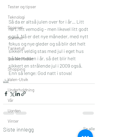
Tester og tipser
Teknologi
Så da er altså julen over for i år… Litt 
Sponset
rart, litt vemodig – men likevel litt godt 
også. Nå er det nye måneder, med nytt 
Sommer
fokus og nye gleder og så blir det helt 
Tanketull
sikkert veldig stas med jul i eget hus 
på Nesodden i år, så det blir helt 
Sosiale Medier
sikkert en strålende jul i 2009 også. 
Shopping
Enn så lenge; God natt i stova! 
Valen-Utvik
Jul
Underholdning
Vår
Uorden
Vinter
Siste innlegg
Se alle