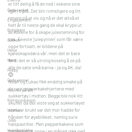
er litt deilig å få de ned i eskene sine 
Gode tanker
igjen også. Det blir romsligere og litt 
renere på et vis og nå er det altså et 
Engasjement
helt år til neste gang de skal krype ut 
Boligdrøm
av eskene for å skape julestemning for 
oss. Eneste ‘julepynten’ som får være 
Gullkorn
oppe fortsatt, er bildene på 
Helse
kjøleskapsdøra vår, men det er bare 
Høst
fordi det er så utrolig koselig å se på 
alle de søte små barna – ja og AK, da! 
Hobby
🙂
Gode venner
Noah og Lukas fikk endelig smake på 
de rare pepperkakehjertene med 
Husmor på vift
sukkertøy i midten. Begge ble nok litt 
Kommunikasjon
skuffet da det viste seg at sukkertøyet 
som var brukt var det mor hadde for 
Interiør
hånden for øyeblikket, nemlig sure 
Jobb
halspastiller. Men pepperkakene som 
Hverdagslykke
hadde hengt oppe i en måned gikk ned 