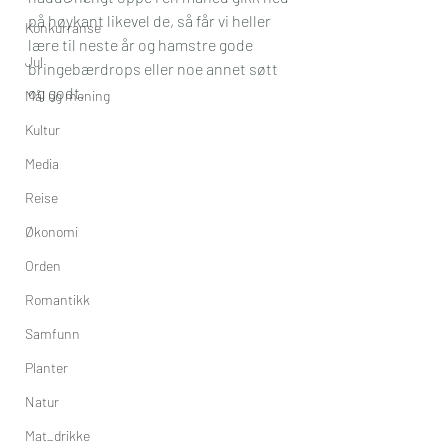
på høykant likevel de, så får vi heller 
Konkurranse
lære til neste år og hamstre gode 
Jul
bringebærdrops eller noe annet søtt 
og godt. 
Mål og mening
Kultur
Media
Reise
Økonomi
Orden
Romantikk
Samfunn
Planter
Natur
Mat_drikke