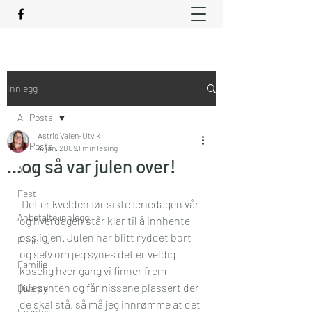
Innlegg
All Posts
Astrid Valen-Utvik
All Posts
4. jan. 2009
1 min lesing
…og så var julen over!
Alvor
Fest
 Det er kvelden før siste feriedagen vår 
Anbefalte innlegg
og hverdagen står klar til å innhente 
oss igjen. Julen har blitt ryddet bort 
Ferie
og selv om jeg synes det er veldig 
Familie
koselig hver gang vi finner frem 
julepynten og får nissene plassert der 
Diverse
de skal stå, så må jeg innrømme at det 
Eventyr