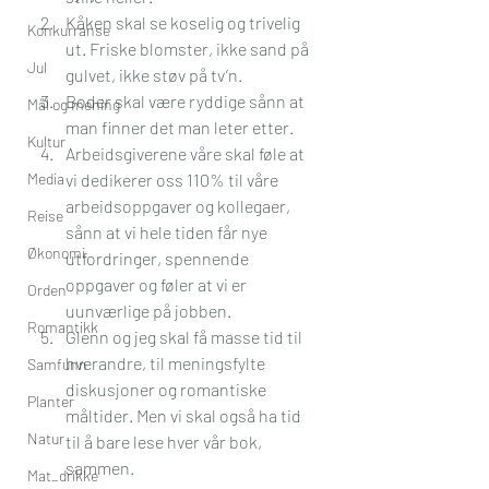
Kåken skal se koselig og trivelig 
Konkurranse
ut. Friske blomster, ikke sand på 
Jul
gulvet, ikke støv på tv’n.
Boder skal være ryddige sånn at 
Mål og mening
man finner det man leter etter. 
Kultur
Arbeidsgiverene våre skal føle at 
Media
vi dedikerer oss 110% til våre 
arbeidsoppgaver og kollegaer, 
Reise
sånn at vi hele tiden får nye 
Økonomi
utfordringer, spennende 
oppgaver og føler at vi er 
Orden
uunværlige på jobben.
Romantikk
Glenn og jeg skal få masse tid til 
hverandre, til meningsfylte 
Samfunn
diskusjoner og romantiske 
Planter
måltider. Men vi skal også ha tid 
Natur
til å bare lese hver vår bok, 
sammen. 
Mat_drikke