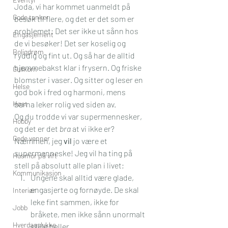
Joda, vi har kommet uanmeldt på 
Gode tanker
besøk til flere, og det er det som er 
problemet; Det ser ikke ut sånn hos 
Engasjement
de vi besøker! Det ser koselig og 
Boligdrøm
ryddig og fint ut. Og så har de alltid 
hjemmebakst klar i frysern. Og friske 
Gullkorn
blomster i vaser. Og sitter og leser en 
Helse
god bok i fred og harmoni, mens 
Høst
barna leker rolig ved siden av.
Og du trodde vi var supermennesker, 
Hobby
og det er det 
bra
 at vi ikke er? 
Gode venner
Næmmen, jeg 
vil
 jo være et 
supermenneske! Jeg vil ha ting på 
Husmor på vift
stell på absolutt alle plan i livet; 
Kommunikasjon
Ungene skal alltid være glade, 
engasjerte og fornøyde. De skal 
Interiør
leke fint sammen, ikke for 
Jobb
bråkete, men ikke sånn unormalt 
Hverdagslykke
stille heller. 