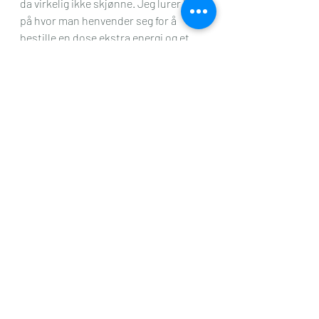
da virkelig ikke skjønne. Jeg lurer bare 
på hvor man henvender seg for å 
bestille en dose ekstra energi og et 
par-tre ekstra timer i døgnet. Det er 
nemlig noen som har funnet ut hvem 
man bestiller dette av …det er i alle fall 
den eneste forklaringen som jeg kan 
komme på.
Tanketull
Siste innlegg
Se alle