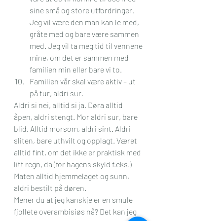
sine små og store utfordringer. 
Jeg vil være den man kan le med, 
gråte med og bare være sammen 
med. Jeg vil ta meg tid til vennene 
mine, om det er sammen med 
familien min eller bare vi to. 
Familien vår skal være aktiv – ut 
på tur, aldri sur. 
Aldri si nei, alltid si ja. Døra alltid 
åpen, aldri stengt. Mor aldri sur, bare 
blid. Alltid morsom, aldri sint. Aldri 
sliten, bare uthvilt og opplagt. Været 
alltid fint, om det ikke er praktisk med 
litt regn, da (for hagens skyld f.eks.) 
Maten alltid hjemmelaget og sunn, 
aldri bestilt på døren.
Mener du at jeg kanskje er en smule 
fjollete overambisiøs nå? Det kan jeg 