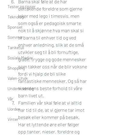
Barna skal føle at de har 
Tester og tipser
deltakende foreldre som gjerne 
leker med lego i timesvis, men 
Teknologi
som også er pedagoisk smarte 
Sponset
nok til å skjønne hva man skal si 
Sommer
til barna til enhver tid og ved 
enhver anledning, slik at de små 
Tanketull
utvikler seg til å bli fornuftige, 
Sosiale Medier
glade, trygge og gode mennesker 
som takker oss når de blir voksne 
Shopping
fordi vi hjalp de bli slike 
Valen-Utvik
fantastiske mennesker. Og så har 
vi verdens beste forhold til våre 
Underholdning
barn livet ut.
Vår
Familien vår skal føle at vi alltid 
Uorden
har tid til de, at vi gjerne tar imot 
besøk eller kommer på besøk. 
Vinter
Har et lyttende øre eller følger 
opp tanter, nieser, foreldre og 