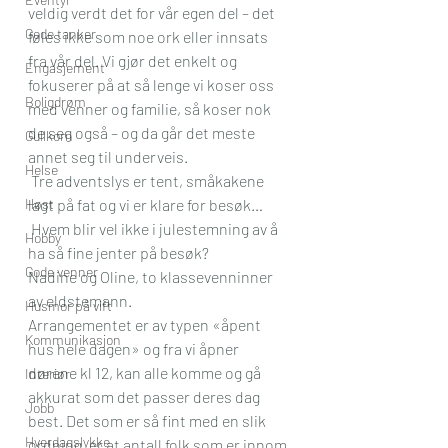
veldig verdt det for vår egen del – det 
Gode tanker
føles ikke som noe ork eller innsats 
fra vår del. Vi gjør det enkelt og 
Engasjement
fokuserer på at så lenge vi koser oss 
Boligdrøm
med venner og familie, så koser nok 
de seg også – og da går det meste 
Gullkorn
annet seg til underveis.
Helse
 Tre adventslys er tent, småkakene 
Høst
lagt på fat og vi er klare for besøk…
 Hvem blir vel ikke i julestemning av å 
Hobby
ha så fine jenter på besøk?
Gode venner
Nadine og Oline, to klassevenninner 
av eldstemann.
Husmor på vift
Arrangementet er av typen «åpent 
Kommunikasjon
hus hele dagen» og fra vi åpner 
dørene kl 12, kan alle komme og gå 
Interiør
akkurat som det passer deres dag 
Jobb
best. Det som er så fint med en slik 
Hverdagslykke
ordning, er at antall folk som er innom 