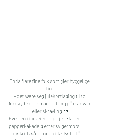
Enda flere fine folk som gjør hyggelige 
ting
– det være seg julekortlaging til to 
fornøyde mammaer, titting på marsvin 
eller skravling 🙂
Kvelden i forveien laget jeg klar en 
pepperkakedeig etter svigermors 
oppskrift, så da noen fikk lyst til å 