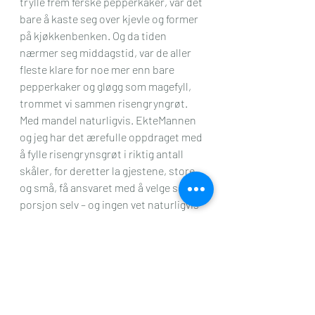
trylle frem ferske pepperkaker, var det 
bare å kaste seg over kjevle og former 
på kjøkkenbenken. Og da tiden 
nærmer seg middagstid, var de aller 
fleste klare for noe mer enn bare 
pepperkaker og gløgg som magefyll, 
trommet vi sammen risengryngrøt. 
Med mandel naturligvis. EkteMannen 
og jeg har det ærefulle oppdraget med 
å fylle risengrynsgrøt i riktig antall 
skåler, for deretter la gjestene, store 
og små, få ansvaret med å velge seg en 
porsjon selv – og ingen vet naturligvis 
hvilken tallerken mandelen er i. Jeg er 
hellig overbevist om at grøten spises 
raskere, i form av riskorn som 
passerer leppen per sekund, når vi har 
mandel i grøten. Tallerken etter 
tallerken ble tømt og denne gangen 