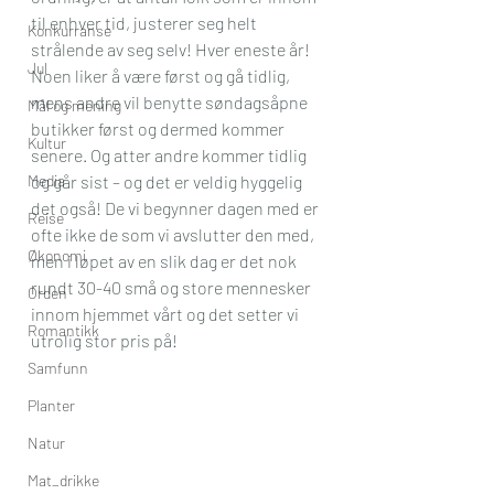
til enhver tid, justerer seg helt 
Konkurranse
strålende av seg selv! Hver eneste år! 
Jul
Noen liker å være først og gå tidlig, 
mens andre vil benytte søndagsåpne 
Mål og mening
butikker først og dermed kommer 
Kultur
senere. Og atter andre kommer tidlig 
Media
og går sist – og det er veldig hyggelig 
det også! De vi begynner dagen med er 
Reise
ofte ikke de som vi avslutter den med, 
Økonomi
men i løpet av en slik dag er det nok 
rundt 30-40 små og store mennesker 
Orden
innom hjemmet vårt og det setter vi 
Romantikk
utrolig stor pris på!
Samfunn
Planter
Natur
Mat_drikke