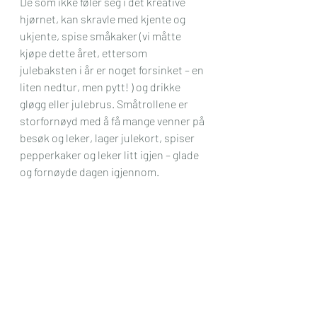
De som ikke føler seg i det kreative 
hjørnet, kan skravle med kjente og 
ukjente, spise småkaker (vi måtte 
kjøpe dette året, ettersom 
julebaksten i år er noget forsinket – en 
liten nedtur, men pytt! ) og drikke 
gløgg eller julebrus. Småtrollene er 
storfornøyd med å få mange venner på 
besøk og leker, lager julekort, spiser 
pepperkaker og leker litt igjen – glade 
og fornøyde dagen igjennom.