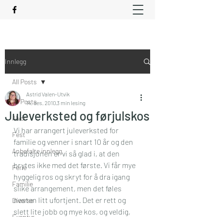
Innlegg
All Posts
Astrid Valen-Utvik
All Posts
14. des. 2010
3 min lesing
Juleverksted og førjulskos
Alvor
Vi har arrangert juleverksted for 
Fest
familie og venner i snart 10 år og den 
Anbefalte innlegg
tradisjonen er vi så glad i, at den 
brytes ikke med det første. Vi får mye 
Ferie
hyggelig ros og skryt for å dra igang 
Familie
slike arrangement, men det føles 
nesten litt ufortjent. Det er rett og 
Diverse
slett lite jobb og mye kos, og veldig, 
Eventyr