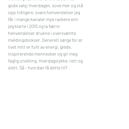
gode valg i hverdagen, sove mer og stå 
opp tidligere, svare henvendelser jeg 
får i mange kanaler mye raskere enn 
jeg klarte i 2015 og la færre 
henvendelser drukne i oversvømte 
meldingsbokser. Generelt sørge for at 
livet mitt er fullt av energi, glede, 
inspirerende mennesker og gir meg 
faglig utvikling. Hverdagslykke, rett og 
slett. Så – hvordan få dette til?