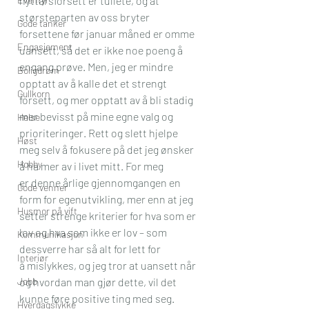
nyttårsforsett er tullete, og at 
størsteparten av oss bryter 
Gode tanker
forsettene før januar måned er omme 
Engasjement
uansett, så det er ikke noe poeng å 
engang prøve. Men, jeg er mindre 
Boligdrøm
opptatt av å kalle det et strengt 
Gullkorn
forsett, og mer opptatt av å bli stadig 
mer bevisst på mine egne valg og 
Helse
prioriteringer. Rett og slett hjelpe 
Høst
meg selv å fokusere på det jeg ønsker 
Hobby
å ha mer av i livet mitt. For meg 
er denne årlige gjennomgangen en 
Gode venner
form for egenutvikling, mer enn at jeg 
Husmor på vift
setter strenge kriterier for hva som er 
lov og hva som ikke er lov – som 
Kommunikasjon
dessverre har så alt for lett for 
Interiør
å mislykkes, og jeg tror at uansett når 
Jobb
og hvordan man gjør dette, vil det 
kunne føre positive ting med seg.
Hverdagslykke