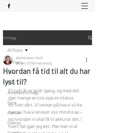
Innlegg
All Posts
Astrid Valen-Utvik
All Posts
26. jan. 2016
5 min lesing
Hvordan få tid til alt du har
Alvor
lyst til?
Fest
Et nytt år er godt igang, og med det 
Anbefalte innlegg
gjør mange av oss opp en status 
Ferie
for livet vårt. Vi tenker på hva vi vil ha 
mer av, hva vi ønsker oss mindre av – 
Familie
og hvordan vi skal få til akkurat det. I 
Diverse
hvert fall gjør jeg det. Man kan si at 
Eventyr