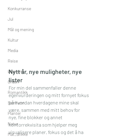
Konkurranse
Jul
Mål og mening
Kultur
Media
Reise
Nytt år, nye muligheter, nye 
Økonomi
lister
Orden
For min del sammenfaller denne 
Romantikk
egenvurderingen og mitt fornyet fokus 
på hvordan hverdagene mine skal 
Samfunn
være, sammen med mitt behov for 
Planter
nye, fine blokker og annet 
Natur
kontorrekvisita som hjelper meg 
visualisere planer, fokus og det å ha 
Mat_drikke