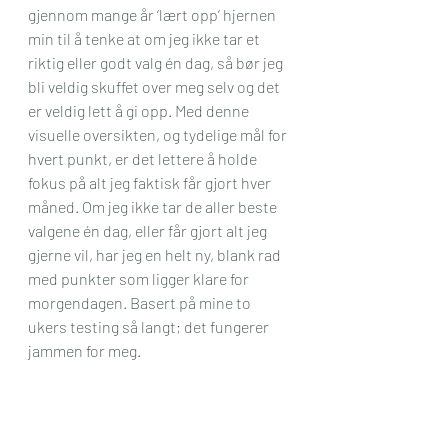
gjennom mange år ‘lært opp’ hjernen 
min til å tenke at om jeg ikke tar et 
riktig eller godt valg én dag, så bør jeg 
bli veldig skuffet over meg selv og det 
er veldig lett å gi opp. Med denne 
visuelle oversikten, og tydelige mål for 
hvert punkt, er det lettere å holde 
fokus på alt jeg faktisk får gjort hver 
måned. Om jeg ikke tar de aller beste 
valgene én dag, eller får gjort alt jeg 
gjerne vil, har jeg en helt ny, blank rad 
med punkter som ligger klare for 
morgendagen. Basert på mine to 
ukers testing så langt; det fungerer 
jammen for meg.