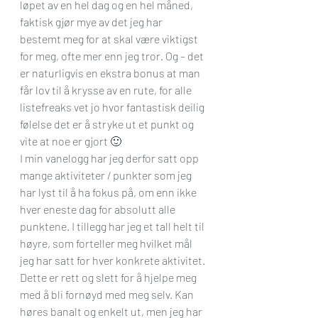
løpet av en hel dag og en hel måned, 
faktisk gjør mye av det jeg har 
bestemt meg for at skal være viktigst 
for meg, ofte mer enn jeg tror. Og – det 
er naturligvis en ekstra bonus at man 
får lov til å krysse av en rute, for alle 
listefreaks vet jo hvor fantastisk deilig 
følelse det er å stryke ut et punkt og 
vite at noe er gjort 🙂
I min vanelogg har jeg derfor satt opp 
mange aktiviteter / punkter som jeg 
har lyst til å ha fokus på, om enn ikke 
hver eneste dag for absolutt alle 
punktene. I tillegg har jeg et tall helt til 
høyre, som forteller meg hvilket mål 
jeg har satt for hver konkrete aktivitet. 
Dette er rett og slett for å hjelpe meg 
med å bli fornøyd med meg selv. Kan 
høres banalt og enkelt ut, men jeg har 