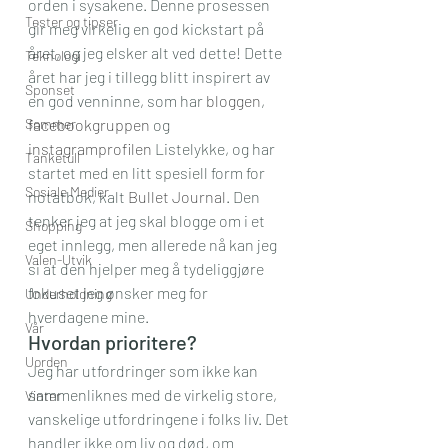
orden i sysakene. Denne prosessen 
Tester og tipser
gir meg virkelig en god kickstart på 
året, og jeg elsker alt ved dette! Dette 
Teknologi
året har jeg i tillegg blitt inspirert av 
Sponset
en god venninne, som har 
bloggen
, 
Sommer
facebookgruppen
 og 
instagramprofilen
 Listelykke, og har 
Tanketull
startet med en litt spesiell form for 
Sosiale Medier
notatbok, kalt 
Bullet Journal
. Den 
tenker jeg at jeg skal blogge om i et 
Shopping
eget innlegg, men allerede nå kan jeg 
Valen-Utvik
si at den hjelper meg å tydeliggjøre 
fokuset jeg ønsker meg for 
Underholdning
hverdagene mine.
Vår
Hvordan prioritere?
Uorden
Jeg har utfordringer som ikke kan 
sammenliknes med de virkelig store, 
Vinter
vanskelige utfordringene i folks liv. Det 
handler ikke om liv og død, om 