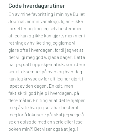
Gode hverdagsrutiner
En av mine favoritting i min nye Bullet 
Journal, er min vanelogg. Igjen – ikke 
forsetter og ting jeg selv bestemmer 
at jeg kan og ikke kan gjøre, men mer i 
retning av hvilke ting jeg gjerne vil 
gjøre ofte i hverdagen, fordi jeg vet at 
det vil gi meg gode, glade dager. Dette 
har jeg satt opp skjematisk, som dere 
ser et eksempel på over, og hver dag 
kan jeg krysse av for alt jeg har gjort i 
løpet av den dagen. Enkelt, men 
faktisk til god hjelp i hverdagen, på 
flere måter. En ting er at dette hjelper 
meg å vite hva jeg selv har bestemt 
meg for å fokusere på (skal jeg velge å 
se en episode med en serie eller lese i 
boken min?) Det viser også at jeg, i 