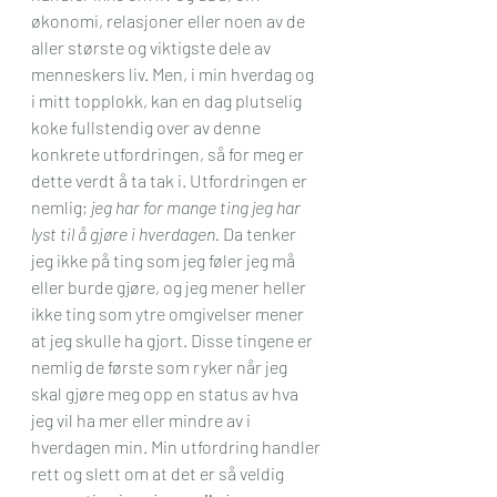
økonomi, relasjoner eller noen av de 
aller største og viktigste dele av 
menneskers liv. Men, i min hverdag og 
i mitt topplokk, kan en dag plutselig 
koke fullstendig over av denne 
konkrete utfordringen, så for meg er 
dette verdt å ta tak i. Utfordringen er 
nemlig; 
jeg har for mange ting jeg har 
lyst til å gjøre i hverdagen.
 Da tenker 
jeg ikke på ting som jeg føler jeg må 
eller burde gjøre, og jeg mener heller 
ikke ting som ytre omgivelser mener 
at jeg skulle ha gjort. Disse tingene er 
nemlig de første som ryker når jeg 
skal gjøre meg opp en status av hva 
jeg vil ha mer eller mindre av i 
hverdagen min. Min utfordring handler 
rett og slett om at det er så veldig 