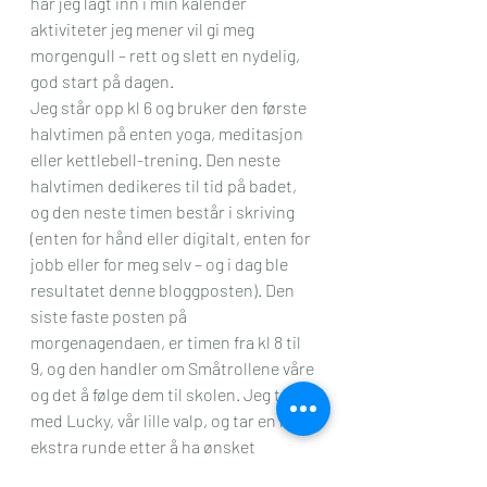
har jeg lagt inn i min kalender 
aktiviteter jeg mener vil gi meg 
morgengull – rett og slett en nydelig, 
god start på dagen.
Jeg står opp kl 6 og bruker den første 
halvtimen på enten yoga, meditasjon 
eller kettlebell-trening. Den neste 
halvtimen dedikeres til tid på badet, 
og den neste timen består i skriving 
(enten for hånd eller digitalt, enten for 
jobb eller for meg selv – og i dag ble 
resultatet denne bloggposten). Den 
siste faste posten på 
morgenagendaen, er timen fra kl 8 til 
9, og den handler om Småtrollene våre 
og det å følge dem til skolen. Jeg tar 
med Lucky, vår lille valp, og tar en liten 
ekstra runde etter å ha ønsket 
Småtrollene en god dag på skolen. Da 