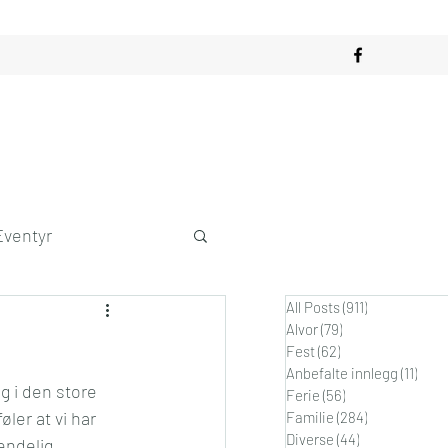
Eventyr
All Posts
(911)
911 innlegg
obby
Alvor
(79)
79 innlegg
Fest
(62)
62 innlegg
Anbefalte innlegg
(11)
11 in
g i den store 
dagslykke
Ferie
(56)
56 innlegg
ler at vi har 
Familie
(284)
284 innlegg
Diverse
(44)
44 innlegg
endelig 