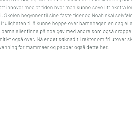
tatt innover meg at tiden hvor man kunne sove litt ekstra l
l og mening
Kultur
Media
Reise
Økonom
bi. Skolen begynner til sine faste tider og Noah skal selvfølg
t. Muligheten til å kunne hoppe over barnehagen en dag eller
arna eller finne på noe gøy med andre som også droppe 
initivt også over. Nå er det søknad til rektor om fri utover s
venning for mammaer og papper også dette her.