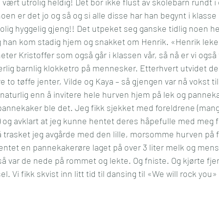
g vært utrolig heldig! Det bor ikke flust av skolebarn rundt
oen er det jo og så og si alle disse har han begynt i klasse
olig hyggelig gjeng!! Det utpeket seg ganske tidlig noen hel
 og han kom stadig hjem og snakket om Henrik. «Henrik leke
ter Kristoffer som også går i klassen vår, så nå er vi også
erlig barnlig klokketro på mennesker. Etterhvert utvidet de
re to tøffe jenter, Vilde og Kaya – så gjengen var nå vokst 
 naturlig enn å invitere hele hurven hjem på lek og pannek
g pannekaker ble det. Jeg fikk sjekket med foreldrene (man
ng) og avklart at jeg kunne hentet deres håpefulle med meg 
 Så trasket jeg avgårde med den lille, morsomme hurven på f
ntet en pannekakerøre laget på over 3 liter melk og mens 
 var de nede på rommet og lekte. Og fniste. Og kjørte fjern
. Vi fikk skvist inn litt tid til dansing til «We will rock you» 