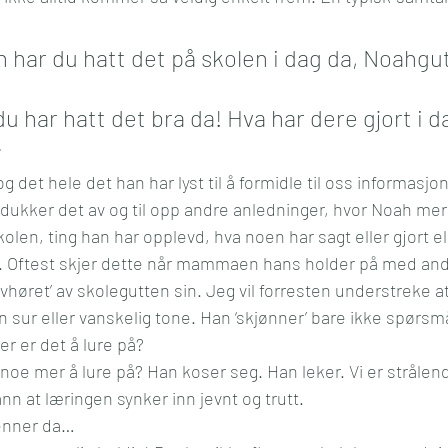
 har du hatt det på skolen i dag da, Noahgu
du har hatt det bra da! Hva har dere gjort i 
»
 og det hele det han har lyst til å formidle til oss informasj
å dukker det av og til opp andre anledninger, hvor Noah mer 
 skolen, ting han har opplevd, hva noen har sagt eller gjort e
g. Oftest skjer dette når mammaen hans holder på med andr
 ‘avhøret’ av skolegutten sin. Jeg vil forresten understreke a
en sur eller vanskelig tone. Han ‘skjønner’ bare ikke spørsm
er er det å lure på?
 noe mer å lure på? Han koser seg. Han leker. Vi er strålen
nn at læringen synker inn jevnt og trutt.
venner da…