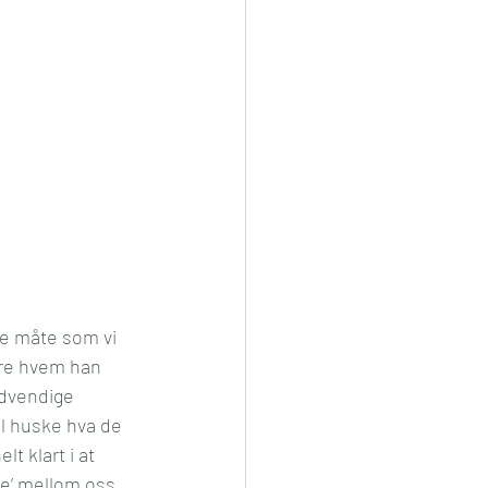
me måte som vi 
øre hvem han 
ødvendige 
al huske hva de 
t klart i at 
le’ mellom oss 