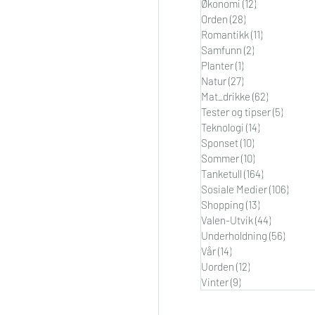
Økonomi
(12)
12 innlegg
Orden
(28)
28 innlegg
Romantikk
(11)
11 innlegg
Samfunn
(2)
2 innlegg
Planter
(1)
1 innlegg
Natur
(27)
27 innlegg
Mat_drikke
(62)
62 innlegg
Tester og tipser
(5)
5 innle
Teknologi
(14)
14 innlegg
Sponset
(10)
10 innlegg
Sommer
(10)
10 innlegg
Tanketull
(164)
164 innlegg
Sosiale Medier
(106)
106 i
Shopping
(13)
13 innlegg
Valen-Utvik
(44)
44 innleg
Underholdning
(56)
56 inn
Vår
(14)
14 innlegg
Uorden
(12)
12 innlegg
Vinter
(9)
9 innlegg