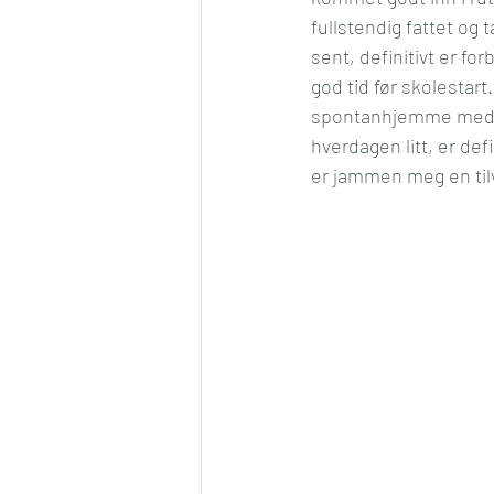
fullstendig fattet og 
Konkurranse
Jul
Må
sent, definitivt er for
god tid før skolestar
spontanhjemme med b
Romantikk
Samfunn
hverdagen litt, er def
er jammen meg en til