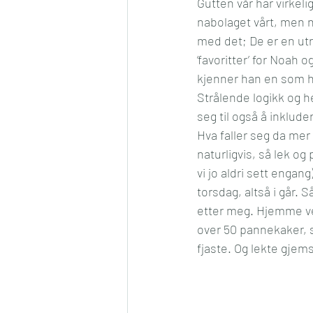
Gutten vår har virkeli
nabolaget vårt, men n
med det; De er en utr
‘favoritter’ for Noah
kjenner han en som he
Strålende logikk og h
seg til også å inklude
Hva faller seg da mer
naturligvis, så lek o
vi jo aldri sett enga
torsdag, altså i går.
etter meg. Hjemme ve
over 50 pannekaker, så
fjaste. Og lekte gjemsel