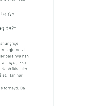
tten?»
dag da?»
onshungrige 
enn gjerne vil 
ller bare hva han 
e ting og ikke 
t Noah ikke sier 
ålet. Han har 
de fornøyd. Da  