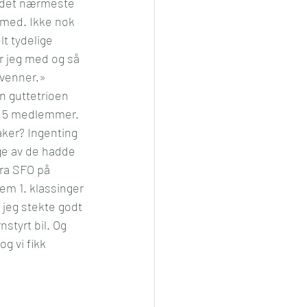
 i det nærmeste 
 med. Ikke nok 
t tydelige 
r jeg med og så 
 venner.» 
n guttetrioen 
til 5 medlemmer.
aker? Ingenting 
ge av de hadde 
fra SFO på 
em 1. klassinger 
jeg stekte godt 
styrt bil. Og 
og vi fikk