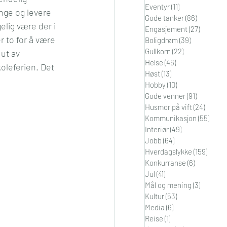
Eventyr
(11)
11 innlegg
enge og levere 
i
Orden
Gode tanker
(86)
86 innleg
elig være der i 
Engasjement
(27)
27 innle
 to for å være 
Boligdrøm
(39)
39 innlegg
Gullkorn
(22)
22 innlegg
ut av 
Helse
(46)
46 innlegg
koleferien. Det 
Høst
(13)
13 innlegg
Hobby
(10)
10 innlegg
Gode venner
(91)
91 innleg
Husmor på vift
(24)
24 inn
Kommunikasjon
(55)
55 in
Interiør
(49)
49 innlegg
Jobb
(64)
64 innlegg
Hverdagslykke
(159)
159 in
Konkurranse
(6)
6 innlegg
Jul
(41)
41 innlegg
Mål og mening
(3)
3 innleg
Kultur
(53)
53 innlegg
Media
(6)
6 innlegg
Reise
(1)
1 innlegg