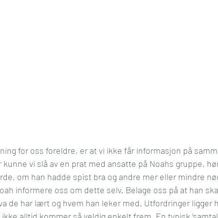
ing for oss foreldre, er at vi ikke får informasjon på sam
r kunne vi slå av en prat med ansatte på Noahs gruppe, h
orde, om han hadde spist bra og andre mer eller mindre n
 Noah informere oss om dette selv. Belage oss på at han sk
va de har lært og hvem han leker med. Utfordringer ligger hel
kke alltid kommer så veldig enkelt frem. En typisk ‘samta