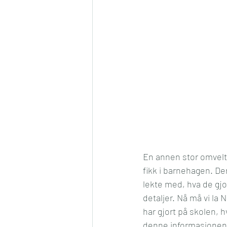
En annen stor omveltn
fikk i barnehagen. De
lekte med, hva de gj
detaljer. Nå må vi la
har gjort på skolen, h
denne informasjonen i