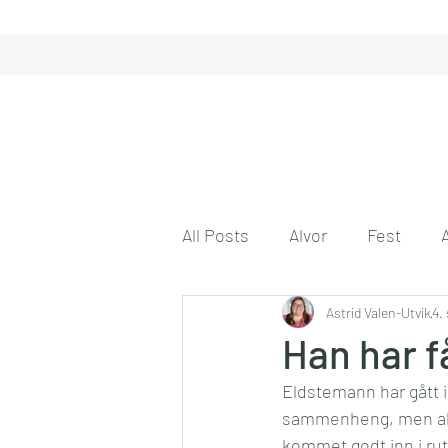
All Posts
Alvor
Fest
Gode tanker
Astrid Valen-Utvik
Engasjeme
4.
Han har f
Eldstemann har gått i 
Gode venner
Husmor på 
sammenheng, men allike
kommet godt inn i ruti