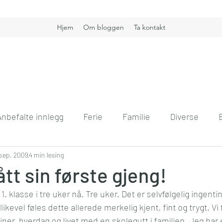
Hjem
Om bloggen
Ta kontakt
Anbefalte innlegg
Ferie
Familie
Diverse
nt
 sep. 2009
Boligdrøm
4 min lesing
Gullkorn
Helse
Høst
H
ått sin første gjeng!
1. klasse i tre uker nå. Tre uker. Det er selvfølgelig ingentin
vift
Kommunikasjon
Interiør
Jobb
Hver
vel føles dette allerede merkelig kjent, fint og trygt. Vi fø
ner, hverdag og livet med en skolegutt i familien. Jeg har 