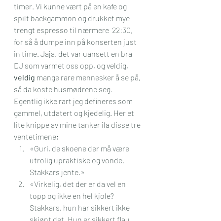
timer. Vi kunne vært på en kafe og 
spilt backgammon og drukket mye 
trengt espresso til nærmere  22:30, 
for så å dumpe inn på konserten just 
in time. Jaja, det var uansett en bra 
DJ som varmet oss opp, og veldig, 
veldig 
mange rare mennesker å se på, 
så da koste husmødrene seg.
Egentlig ikke rart jeg defineres som 
gammel, utdatert og kjedelig. Her et 
lite knippe av mine tanker ila disse tre 
ventetimene;
«Guri, de skoene der må være 
utrolig upraktiske og vonde. 
Stakkars jente.»
«Virkelig, det der er da vel en 
topp og ikke en hel kjole? 
Stakkars, hun har sikkert ikke 
skjønt det. Hun er sikkert flau 