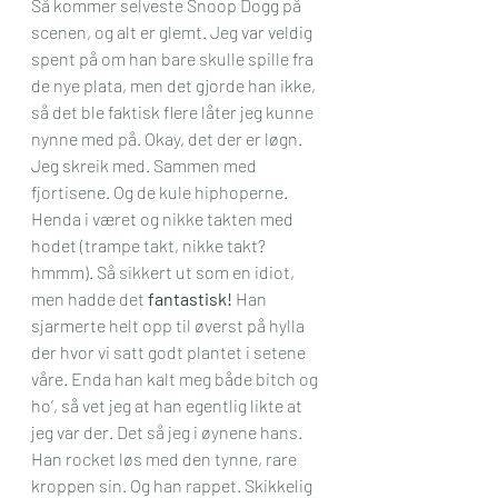
Så kommer selveste Snoop Dogg på 
scenen, og alt er glemt. Jeg var veldig 
spent på om han bare skulle spille fra 
de nye plata, men det gjorde han ikke, 
så det ble faktisk flere låter jeg kunne 
nynne med på. Okay, det der er løgn. 
Jeg skreik med. Sammen med 
fjortisene. Og de kule hiphoperne. 
Henda i været og nikke takten med 
hodet (trampe takt, nikke takt? 
hmmm). Så sikkert ut som en idiot, 
men hadde det 
fantastisk!
 Han 
sjarmerte helt opp til øverst på hylla 
der hvor vi satt godt plantet i setene 
våre. Enda han kalt meg både bitch og 
ho’, så vet jeg at han egentlig likte at 
jeg var der. Det så jeg i øynene hans. 
Han rocket løs med den tynne, rare 
kroppen sin. Og han rappet. Skikkelig 