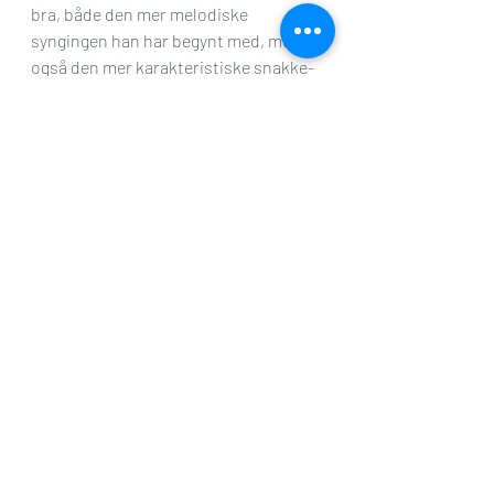
bra, både den mer melodiske 
syngingen han har begynt med, men 
også den mer karakteristiske snakke-
rap’n sin. Digger begge deler.
Så jadda, da kan jeg si til mine tre små 
når de blir store, at mor har vært på 
hiphop-konsert. Bare så synd at de da 
ikke kommer til å skjønne hvem 
Snoop Dogg er, for han er jo såååå ute, 
så det blir vel null cred’ på meg likevel.
Men moro var det 😉 
Tusen takk for 
billetten, Marianne! 
PS: Bildet er lånt fra VG Nett, og deres 
anmeldelse av konserten kan leses 
her
.
Fest
Husmor på vift
Kultur