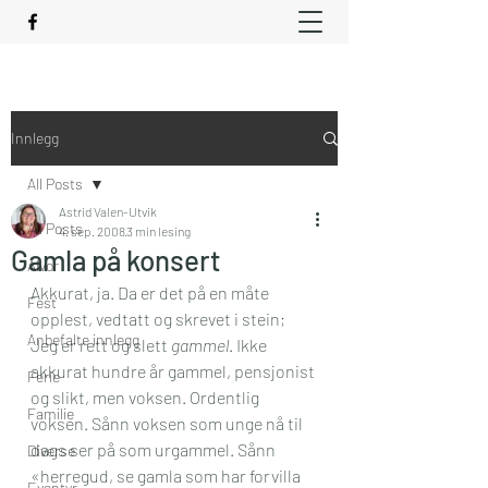
Innlegg
All Posts
Astrid Valen-Utvik
All Posts
4. sep. 2008
3 min lesing
Gamla på konsert
Alvor
Akkurat, ja. Da er det på en måte 
Fest
opplest, vedtatt og skrevet i stein; 
Anbefalte innlegg
Jeg er rett og slett 
gammel
. Ikke 
akkurat hundre år gammel, pensjonist 
Ferie
og slikt, men voksen. Ordentlig 
Familie
voksen. Sånn voksen som unge nå til 
dags ser på som urgammel. Sånn 
Diverse
«herregud, se gamla som har forvilla 
Eventyr