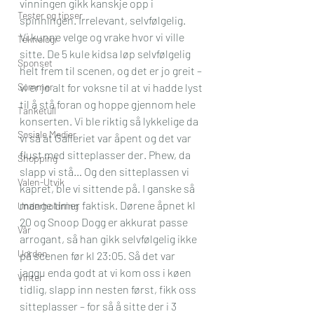
vinningen gikk kanskje opp i 
Tester og tipser
spinningen. Irrelevant, selvfølgelig.
Vi kunne velge og vrake hvor vi ville 
Teknologi
sitte. De 5 kule kidsa løp selvfølgelig 
Sponset
helt frem til scenen, og det er jo greit – 
Sommer
vi er jo alt for voksne til at vi hadde lyst 
til å stå foran og hoppe gjennom hele 
Tanketull
konserten. Vi ble riktig så lykkelige da 
Sosiale Medier
vi så at Galleriet var åpent og det var 
flust med sitteplasser der. Phew, da 
Shopping
slapp vi stå… Og den sitteplassen vi 
Valen-Utvik
kapret, ble vi sittende på. I ganske så 
mange timer faktisk. Dørene åpnet kl 
Underholdning
20 og Snoop Dogg er akkurat passe 
Vår
arrogant, så han gikk selvfølgelig ikke 
Uorden
på scenen før kl 23:05. Så det var 
jaggu enda godt at vi kom oss i køen 
Vinter
tidlig, slapp inn nesten først, fikk oss 
sitteplasser – for så å sitte der i 3 