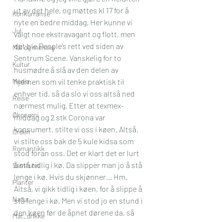
ut av det hele, og møttes kl 17 for å 
Konkurranse
nyte en bedre middag. Her kunne vi 
Jul
valgt noe ekstravagant og flott, men 
det ble 
People’s
 rett ved siden av 
Mål og mening
Sentrum Scene. Vanskelig for to 
Kultur
husmødre å slå av den delen av 
Media
hjernen som vil tenke praktisk til 
enhver tid, så da slo vi oss altså ned 
Reise
nærmest mulig. Etter at texmex-
Økonomi
middag og 2 stk Corona var 
konsumert, stilte vi oss i køen. Altså, 
Orden
vi stilte oss bak de 5 kule kidsa som 
Romantikk
stod foran oss. Det er klart det er lurt 
å stå tidlig i kø. Da slipper man jo å stå 
Samfunn
lenge i kø. Hvis du skjønner… Hm. 
Planter
Altså, vi gikk tidlig i køen, for å slippe å 
Natur
stå lenge i kø. Men vi stod jo en stund i 
den køen før de åpnet dørene da, så 
Mat_drikke