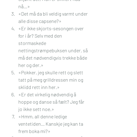
nå…»
«Det må da bli veldig varmt under 
alle disse capsene?»
«Er ikke skjorts-sesongen over 
for i år? Selv med den 
stormaskede 
nettingstrømpebuksen under, så 
må det nødvendigvis trekke både 
her og der.»
«Pokker, jeg skulle rett og slett 
tatt på meg grilldressen min og 
sklidd rett inn her.»
«Er det virkelig nødvendig å 
hoppe og danse så fælt? Jeg får 
jo ikke sett noe.»
«Hmm, all denne ledige 
ventetiden… Kanskje jeg kan ta 
frem boka mi?»