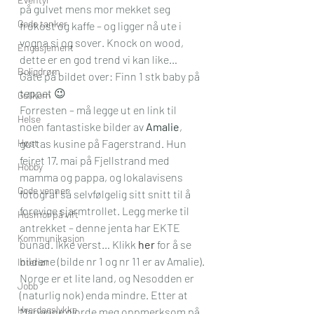
på gulvet mens mor mekket seg 
Gode tanker
frokost og kaffe – og ligger nå ute i 
vogna si og sover. Knock on wood, 
Engasjement
dette er en god trend vi kan like…
Boligdrøm
Gåte på bildet over: Finn 1 stk baby på 
teppet 😉
Gullkorn
Forresten – må legge ut en link til 
Helse
noen fantastiske bilder av 
Amalie
, 
Høst
guttas kusine på Fagerstrand. Hun 
feiret 17. mai på Fjellstrand med 
Hobby
mamma og pappa, og lokalavisens 
Gode venner
fotograf så selvfølgelig sitt snitt til å 
forevige sjarmtrollet. Legg merke til 
Husmor på vift
antrekket – denne jenta har EKTE 
Kommunikasjon
bunad. Ikke verst… Klikk 
her
 for å se 
bildene (bilde nr 1 og nr 11 er av Amalie).
Interiør
Norge er et lite land, og Nesodden er 
Jobb
(naturlig nok) enda mindre. Etter at 
Hverdagslykke
Marianne gjorde meg oppmerksom på 