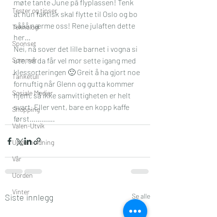
møte tante June på flyplassen! Tenk 
Tester og tipser
at hun faktisk skal flytte til Oslo og bo 
sååå nærme oss! Rene julaften dette 
Teknologi
her…
Sponset
Nei, nå sover det lille barnet i vogna si 
Sommer
ute, så da får vel mor sette igang med 
klessorteringen 🙂 Greit å ha gjort noe 
Tanketull
fornuftig når Glenn og gutta kommer 
Sosiale Medier
hjem, så ikke samvittigheten er helt 
svart. Eller vent, bare en kopp kaffe 
Shopping
først………….
Valen-Utvik
Underholdning
Vår
Uorden
Vinter
Siste innlegg
Se alle