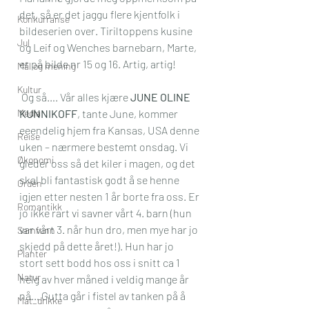
det, så er det jaggu flere kjentfolk i 
Konkurranse
bildeserien over. Tiriltoppens kusine 
Jul
og Leif og Wenches barnebarn, Marte, 
er på bilde nr 15 og 16. Artig, artig!
Mål og mening
Kultur
 Og så…. Vår alles kjære 
JUNE OLINE 
Media
KUNNIKOFF
, tante June, kommer 
eeendelig hjem fra Kansas, USA denne 
Reise
uken – nærmere bestemt onsdag. Vi 
Økonomi
gleder oss så det kiler i magen, og det 
skal bli fantastisk godt å se henne 
Orden
igjen etter nesten 1 år borte fra oss. Er 
Romantikk
jo ikke rart vi savner vårt 4. barn (hun 
var vårt 3. når hun dro, men mye har jo 
Samfunn
skjedd på dette året!). Hun har jo 
Planter
stort sett bodd hos oss i snitt ca 1 
Natur
helg av hver måned i veldig mange år 
nå… Gutta går i fistel av tanken på å 
Mat_drikke