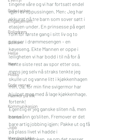
tingene våre og vi har fortsatt endel 
Gode tanker
igjen av oppussingen. Men; Jeg har 
akkurat nå tre barn som sover søtt i 
Engasjement
etasjen under. En prinsesse på eget 
Boligdrøm
rom for første gang i sitt liv og to 
prinser i drømmesengen – en 
Gullkorn
køyeseng. Ekte Mannen er oppe i 
Helse
leiligheten vi har bodd i til nå for å 
Høst
hente siste rest av spor etter oss, 
mens jeg selv nå straks tenkte jeg 
Hobby
skulle ut og vanne litt i kjøkkenhagen 
Gode venner
min. Ja, for min fine svigermor har 
hjulpet meg med å lage kjøkkenhage, 
Husmor på vift
fortenk!
Kommunikasjon
Egentlig er jeg ganske sliten nå, men 
bare sånn go’sliten. Fremover er det 
Interiør
bare artig jobbing igjen; Pakke ut og få 
Jobb
på plass livet vi hadde i 
Hverdagslykke
Etterstadkroken, se om det passer 