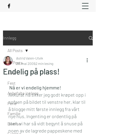
Innlegg
All Posts
Astrid Valen-Utvik
All Posts
29. mai 2009
2 min lesing
Endelig på plass!
Alvor
Fest
Nå er vi endelig hjemme! 
Anbefalte innlegg
Akkurat nå sitter jeg godt krøpet opp i 
sofaen på bildet til venstre her, klar til 
Ferie
å blogge mitt første innlegg fra vårt 
Familie
nye hus. Ingenting er ordentlig på 
stell, vi har så vidt begynt å snuse på 
Diverse
noen av de lagrede pappeskene med 
Eventyr