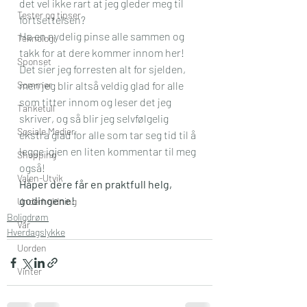
det vel ikke rart at jeg gleder meg til 
Tester og tipser
fortsettelsen?
Ha en nydelig pinse alle sammen og 
Teknologi
takk for at dere kommer innom her! 
Sponset
Det sier jeg forresten alt for sjelden, 
Sommer
men jeg blir altså veldig glad for alle 
som titter innom og leser det jeg 
Tanketull
skriver, og så blir jeg selvfølgelig 
Sosiale Medier
ekstra glad for alle som tar seg tid til å 
legge igjen en liten kommentar til meg 
Shopping
også!
Valen-Utvik
Håper dere får en praktfull helg, 
godingene! 
Underholdning
Boligdrøm
Vår
Hverdagslykke
Uorden
Vinter