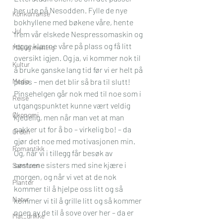
her ute på Nesodden. Fylle de nye 
Konkurranse
bokhyllene med bøkene våre, hente 
Jul
frem vår elskede Nespressomaskin og 
legge klærne våre på plass og få litt 
Mål og mening
oversikt igjen. Og ja, vi kommer nok til 
Kultur
å bruke ganske lang tid før vi er helt på 
Media
plass – men det blir så bra til slutt!
Pinsehelgen går nok med til noe som i 
Reise
utgangspunktet kunne vært veldig 
Økonomi
kjedelig, men når man vet at man 
pakker ut for å bo – virkelig bo! – da 
Orden
gjør det noe med motivasjonen min. 
Romantikk
Og, når vi i tillegg får besøk av 
søstrene sisters med sine kjære i 
Samfunn
morgen, og når vi vet at de nok 
Planter
kommer til å hjelpe oss litt og så 
Natur
kommer vi til å grille litt og så kommer 
noen av de til å sove over her – da er 
Mat_drikke