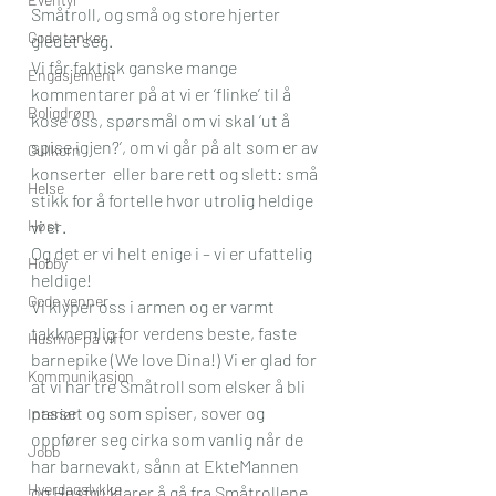
Småtroll, og små og store hjerter 
Gode tanker
gledet seg. 
Vi får faktisk ganske mange 
Engasjement
kommentarer på at vi er ‘flinke’ til å 
Boligdrøm
kose oss, spørsmål om vi skal ‘ut å 
spise igjen?’, om vi går på alt som er av 
Gullkorn
konserter  eller bare rett og slett: små 
Helse
stikk for å fortelle hvor utrolig heldige 
Høst
vi er. 
Og det er vi helt enige i – vi er ufattelig 
Hobby
heldige!
Gode venner
Vi klyper oss i armen og er varmt 
takknemlig for verdens beste, faste 
Husmor på vift
barnepike (We love Dina!) Vi er glad for 
Kommunikasjon
at vi har tre Småtroll som elsker å bli 
passet og som spiser, sover og 
Interiør
oppfører seg cirka som vanlig når de 
Jobb
har barnevakt, sånn at EkteMannen 
Hverdagslykke
og Husfru klarer å gå fra Småtrollene 