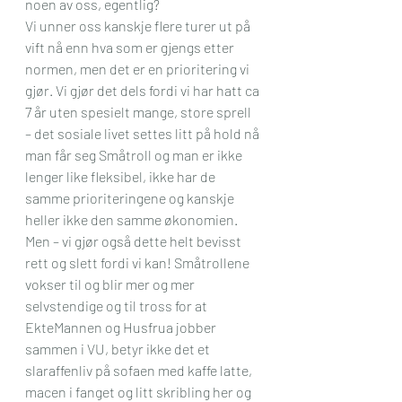
noen av oss, egentlig?
Vi unner oss kanskje flere turer ut på 
vift nå enn hva som er gjengs etter 
normen, men det er en prioritering vi 
gjør. Vi gjør det dels fordi vi har hatt ca 
7 år uten spesielt mange, store sprell 
– det sosiale livet settes litt på hold nå 
man får seg Småtroll og man er ikke 
lenger like fleksibel, ikke har de 
samme prioriteringene og kanskje 
heller ikke den samme økonomien. 
Men – vi gjør også dette helt bevisst 
rett og slett fordi vi kan! Småtrollene 
vokser til og blir mer og mer 
selvstendige og til tross for at 
EkteMannen og Husfrua jobber 
sammen i VU, betyr ikke det et 
slaraffenliv på sofaen med kaffe latte, 
macen i fanget og litt skribling her og 