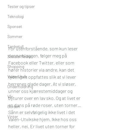
Tester og tipser
Teknologi
Sponset
Sommer
Tanketull
For utenforstående, som kun leser 
denne bloggen, følger meg på 
Sosiale Medier
Facebook eller Twitter, eller som 
Shopping
hører historier via andre, kan det 
Valen-Utvik
tydeligvis oppfattes slik at vi lever 
herrenes glade dager. At vi sløser, 
Underholdning
unner oss kjærestemiddager og 
Vår
byturer over en lav sko. Og at livet er 
en dans på røde roser, uten torner…
Uorden
Sånn er selvfølgelig ikke livet i det 
Vinter
Valen-Utvikske hjem. Ikke hos oss 
heller, nei. Er livet uten torner for 