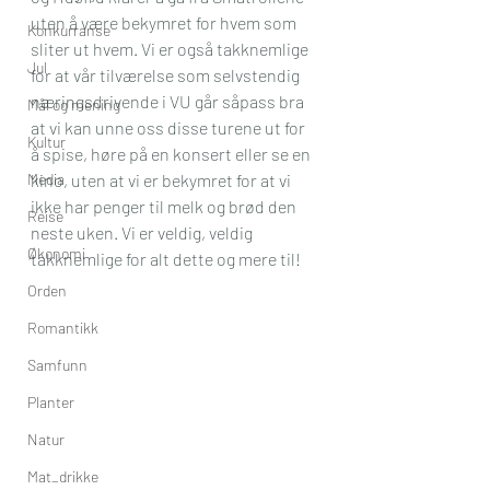
uten å være bekymret for hvem som 
Konkurranse
sliter ut hvem. Vi er også takknemlige 
Jul
for at vår tilværelse som selvstendig 
næringsdrivende i VU går såpass bra 
Mål og mening
at vi kan unne oss disse turene ut for 
Kultur
å spise, høre på en konsert eller se en 
Media
kino, uten at vi er bekymret for at vi 
ikke har penger til melk og brød den 
Reise
neste uken. Vi er veldig, veldig 
Økonomi
takknemlige for alt dette og mere til!
Orden
Romantikk
Samfunn
Planter
Natur
Mat_drikke