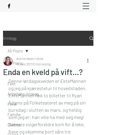
Innlegg
All Posts
Astrid Valen-Utvik
All Posts
11. juni 2011
3 min lesing
Enda en kveld på vift…?
Alvor
Denne lørdagskvelden er EkteMannen 
Fest
og jeg på kjærestetur til hovedstaden. 
Anbefalte innlegg
EkteMannen fikk to billetter til Ryan 
Adams på Folketeateret av meg på sin 
Ferie
bursdag i slutten av mars, og heldig 
Familie
som jeg er; han ville ha med seg meg! 
Søteste svigerforeldre kom for å leke, 
Diverse
fjase og skjemme bort våre tre 
Eventyr