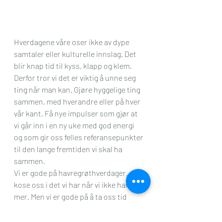
Hverdagene våre oser ikke av dype 
samtaler eller kulturelle innslag. Det 
blir knap tid til kyss, klapp og klem. 
Derfor tror vi det er viktig å unne seg 
ting når man kan. Gjøre hyggelige ting 
sammen, med hverandre eller på hver 
vår kant. Få nye impulser som gjør at 
vi går inn i en ny uke med god energi 
og som gir oss felles referansepunkter 
til den lange fremtiden vi skal ha 
sammen.
Vi er gode på havregrøthverdager, 
kose oss i det vi har når vi ikke har 
mer. Men vi er gode på å ta oss tid 
innimellom også. Lage små, rosa 
bobler av lykke, som gjør at vi kan 