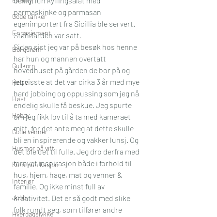
deilig, lun kyllingsalat med 
parmaskinke og parmasan 
Gode tanker
egenimportert fra Sicillia ble servert. 
Engasjement
Standarden var satt.
Siden sist jeg var på besøk hos henne 
Boligdrøm
har hun og mannen overtatt 
Gullkorn
hovedhuset på gården de bor på og 
jeg visste at det var cirka 3 år med mye 
Helse
hard jobbing og oppussing som jeg nå 
Høst
endelig skulle få beskue. Jeg spurte 
Hobby
om jeg fikk lov til å ta med kameraet 
mitt, for det ante meg at dette skulle 
Gode venner
bli en inspirerende og vakker lunsj. Og 
Husmor på vift
det ble det til fulle. Jeg dro derfra med 
fornyet inspirasjon både i forhold til 
Kommunikasjon
hus, hjem, hage, mat og venner & 
Interiør
familie. Og ikke minst full av 
Jobb
kreativitet. Det er så godt med slike 
folk rundt seg, som tilfører andre 
Hverdagslykke