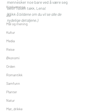
mennesker noe bare ved å være seg 
Konkurranse
selv! Tusen takk, Lena!
(Klikk å bildene om du vil se alle de 
Jul
nydelige detaljene.)
Mål og mening
Kultur
Media
Reise
Økonomi
Orden
Romantikk
Samfunn
Planter
Natur
Mat_drikke