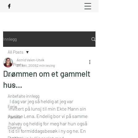
Innlegg
All Posts
Astrid Valen-Utvik
All Posts
27. okt. 2009
2 min lesing
Drømmen om et gammelt
Alvor
hus…
Fest
Anbefalte innlegg
 I dag var jeg så heldig at jeg var 
Ferie
invitert på lunsj til min Ekte Mann sin 
kusine Lena. Endelig bor vi på samme 
Familie
halvøy og heldig for meg har hun også 
Diverse
tid til formiddagsbesøk i ny og ne. En 
Eventyr