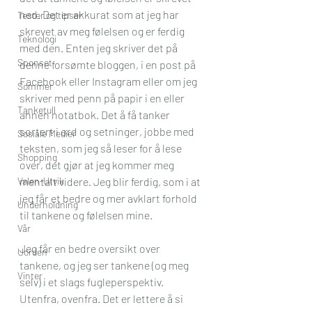
ned. Det er akkurat som at jeg har 
Tester og tipser
skrevet av meg følelsen og er ferdig 
Teknologi
med den. Enten jeg skriver det på 
Sponset
denne forsømte bloggen, i en post på 
Facebook eller Instagram eller om jeg 
Sommer
skriver med penn på papir i en eller 
Tanketull
annen notatbok. Det å få tanker 
sortert i ord og setninger, jobbe med 
Sosiale Medier
teksten, som jeg så leser for å lese 
Shopping
over, det gjør at jeg kommer meg 
Valen-Utvik
mentalt videre. Jeg blir ferdig, som i at 
jeg får et bedre og mer avklart forhold 
Underholdning
til tankene og følelsen mine. 
Vår
Jeg får en bedre oversikt over 
Uorden
tankene, og jeg ser tankene (og meg 
Vinter
selv) i et slags fugleperspektiv. 
Utenfra, ovenfra. Det er lettere å si 