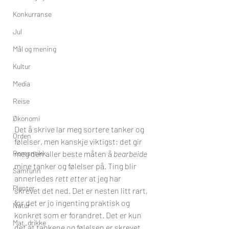
Konkurranse
Jul
Mål og mening
Kultur
Media
Reise
Økonomi
Det å skrive lar meg sortere tanker og 
Orden
følelser, men kanskje viktigst; det gir 
Romantikk
meg den aller beste måten å 
bearbeide
mine tanker og følelser på. Ting blir 
Samfunn
annerledes 
rett etter
 at jeg har 
Planter
skrevet det ned. Det er nesten litt rart, 
for det er jo ingenting praktisk og 
Natur
konkret som er forandret. Det er kun 
Mat_drikke
det at tankene og følelsen er skrevet 