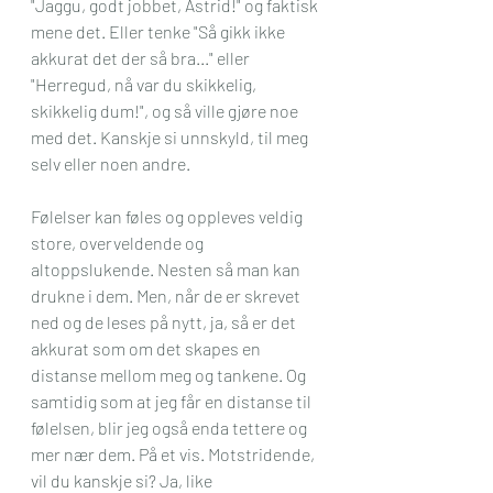
"Jaggu, godt jobbet, Astrid!" og faktisk 
mene det. Eller tenke "Så gikk ikke 
akkurat det der så bra..." eller 
"Herregud, nå var du skikkelig, 
skikkelig dum!", og så ville gjøre noe 
med det. Kanskje si unnskyld, til meg 
selv eller noen andre. 
Følelser kan føles og oppleves veldig 
store, overveldende og 
altoppslukende. Nesten så man kan 
drukne i dem. Men, når de er skrevet 
ned og de leses på nytt, ja, så er det 
akkurat som om det skapes en 
distanse mellom meg og tankene. Og 
samtidig som at jeg får en distanse til 
følelsen, blir jeg også enda tettere og 
mer nær dem. På et vis. Motstridende, 
vil du kanskje si? Ja, like 