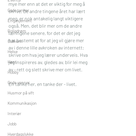
mye mer enn at det er viktig for meg å 
Gode tanker
skrive. De andre tingene året har lært 
meg, er nok antakelig langt viktigere 
Engasjement
også. Men, det blir mer om de andre 
Boligdrøm
læringene senere, for det er 
det
 jeg 
har bestemt at for at jeg vil gjøre mer 
Gullkorn
av i denne lille avkroken av internett; 
Helse
skrive om hva jeg lærer underveis. Hva 
Høst
jeg inspireres av, gledes av, blir lei meg 
av - rett og slett skrive mer om livet. 
Hobby
Gode venner
En tanke her, en tanke der - livet. 
Husmor på vift
Kommunikasjon
Interiør
Jobb
Hverdagslykke