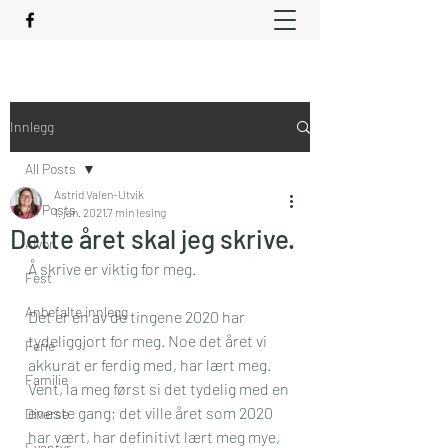
Innlegg
All Posts
Astrid Valen-Utvik
All Posts
1. jan. 2021
7 min lesing
Dette året skal jeg skrive.
Alvor
Å skrive er viktig for meg. 
Fest
Anbefalte innlegg
Det er en av de tingene 2020 har 
tydeliggjort for meg. Noe det året vi 
Ferie
akkurat er ferdig med, har lært meg. 
Familie
Vent, la meg først si det tydelig med en 
eneste gang; det ville året som 2020 
Diverse
har vært, har definitivt lært meg mye, 
Eventyr