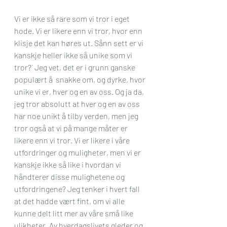
Vi er ikke så rare som vi tror i eget 
hode. Vi er likere enn vi tror, hvor enn 
klisje det kan høres ut. Sånn sett er vi 
kanskje heller ikke så unike som vi 
tror?` Jeg vet, det er i grunn ganske 
populært å  snakke om, og dyrke, hvor 
unike vi er, hver og en av oss. Og ja da, 
jeg tror absolutt at hver og en av oss 
har noe unikt å tilby verden, men jeg 
tror også at vi på mange måter er 
likere enn vi tror. Vi er likere i våre 
utfordringer og muligheter, men vi er 
kanskje ikke så like i hvordan vi 
håndterer disse mulighetene og 
utfordringene? Jeg tenker i hvert fall 
at det hadde vært fint, om vi alle 
kunne delt litt mer av våre små like 
ulikheter. Av hverdagslivets gleder og 