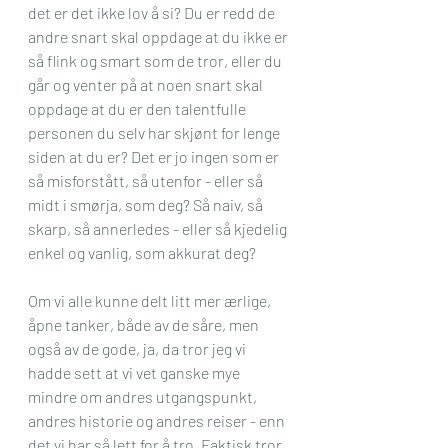
det er det ikke lov å si? Du er redd de 
andre snart skal oppdage at du ikke er 
så flink og smart som de tror, eller du 
går og venter på at noen snart skal 
oppdage at du er den talentfulle 
personen du selv har skjønt for lenge 
siden at du er? Det er jo ingen som er 
så misforstått, så utenfor - eller så 
midt i smørja, som deg? Så naiv, så 
skarp, så annerledes - eller så kjedelig 
enkel og vanlig, som akkurat deg? 
Om vi alle kunne delt litt mer ærlige, 
åpne tanker, både av de såre, men 
også av de gode, ja, da tror jeg vi 
hadde sett at vi vet ganske mye 
mindre om andres utgangspunkt, 
andres historie og andres reiser - enn 
det vi har så lett for å tro. Faktisk tror 