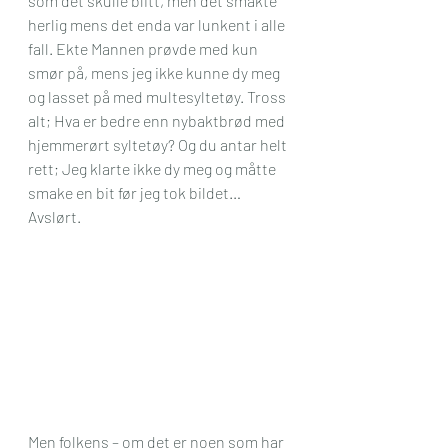
som det skulle blitt, men det smakte 
herlig mens det enda var lunkent i alle 
fall. Ekte Mannen prøvde med kun 
smør på, mens jeg ikke kunne dy meg 
og lasset på med multesyltetøy. Tross 
alt; Hva er bedre enn nybaktbrød med 
hjemmerørt syltetøy? Og du antar helt 
rett; Jeg klarte ikke dy meg og måtte 
smake en bit før jeg tok bildet… 
Avslørt.
Men folkens – om det er noen som har 