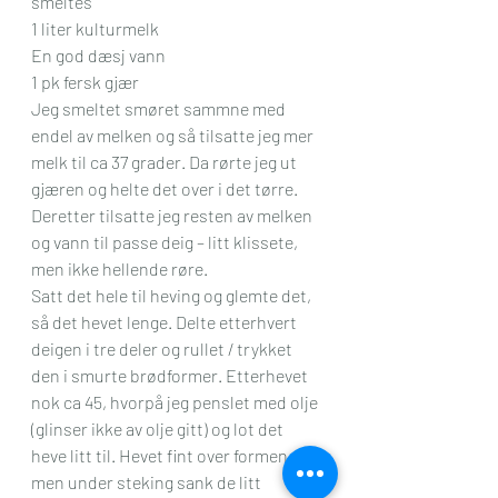
smeltes
1 liter kulturmelk
En god dæsj vann
1 pk fersk gjær
Jeg smeltet smøret sammne med 
endel av melken og så tilsatte jeg mer 
melk til ca 37 grader. Da rørte jeg ut 
gjæren og helte det over i det tørre. 
Deretter tilsatte jeg resten av melken 
og vann til passe deig – litt klissete, 
men ikke hellende røre.
Satt det hele til heving og glemte det, 
så det hevet lenge. Delte etterhvert 
deigen i tre deler og rullet / trykket 
den i smurte brødformer. Etterhevet 
nok ca 45, hvorpå jeg penslet med olje 
(glinser ikke av olje gitt) og lot det 
heve litt til. Hevet fint over formen, 
men under steking sank de litt 