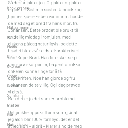
Så derfor jakter jeg. Og jakter og jakter 
Konkurranse
og jakter. Sist min søster Jannicke og 
hennes kjære Esben var innom, hadde 
Jul
de med seg et brød fra hans mor, fru 
Mål og mening
Johansen. Dette brødet ble brukt til 
en deilig middag i romjulen, med 
Kultur
alskens pålegg naturligvis, og dette 
Media
brødet ble av vår eldste karakterisert 
Reise
som SuperBrød. Han forelsket seg i 
den sprø skorpen og ba pent om ikke 
Økonomi
onkelen kunne ringe for å få 
Orden
oppskriften. Noe han gjorde og fru 
Johansen delte villig. Og i dag prøvde 
Romantikk
vi altså.
Samfunn
Men det er jo det som er problemet 
Planter
mitt.
Det er ikke oppskriftene som gjør at 
Natur
jeg aldri blir 100% fornøyd, det er det 
Mat_drikke
at jeg aldri – aldri! – klarer å holde meg 