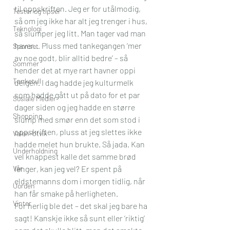
til oppskriften. Jeg er for utålmodig, 
Tester og tipser
så om jeg ikke har alt jeg trenger i hus, 
Teknologi
så slumper jeg litt. Man tager vad man 
haver… Pluss med tankegangen ‘mer 
Sponset
av noe godt, blir alltid bedre’ – så 
Sommer
hender det at mye rart havner oppi 
Tanketull
deigen. I dag hadde jeg kulturmelk 
som hadde gått ut på dato for et par 
Sosiale Medier
dager siden og jeg hadde en større 
Shopping
slump med smør enn det som stod i 
oppskriften, pluss at jeg slettes ikke 
Valen-Utvik
hadde melet hun brukte. Så jada. Kan 
Underholdning
vel knappest kalle det samme brød 
Vår
lenger, kan jeg vel? Er spent på 
eldstemanns dom i morgen tidlig, når 
Uorden
han får smake på herligheten.
Vinter
For herlig ble det – det skal jeg bare ha 
sagt! Kanskje ikke så sunt eller ‘riktig’ 