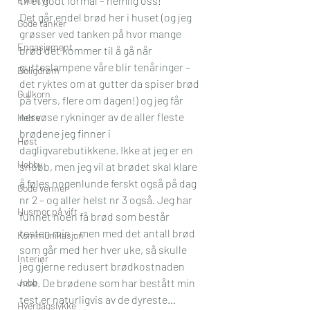
til et godt formål – nemlig oss!
Det går endel brød her i huset (og jeg 
Gode tanker
grøsser ved tanken på hvor mange 
Engasjement
brød det kommer til å gå når 
gutteslampene våre blir tenåringer – 
Boligdrøm
det ryktes om at gutter da spiser brød 
Gullkorn
på tvers, flere om dagen!) og jeg får 
nervøse rykninger av de aller fleste 
Helse
brødene jeg finner i 
Høst
dagligvarebutikkene. Ikke at jeg er en 
Hobby
snobb, men jeg vil at brødet skal klare 
å føles nogenlunde ferskt også på dag 
Gode venner
nr 2 – og aller helst nr 3 også. Jeg har 
Husmor på vift
funnet noen få brød som består 
testen min – men med det antall brød 
Kommunikasjon
som går med her hver uke, så skulle 
Interiør
jeg gjerne redusert brødkostnaden 
Jobb
noe. De brødene som har bestått min 
test er naturligvis av de dyreste…
Hverdagslykke