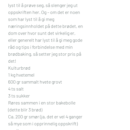
lyst til å prøve seg, så slenger jeg ut 
oppskriften her. Og – om det er noen 
som har lyst til å gi meg 
næringsinnholdet på dette brødet, en 
dom over hvor sunt det virkelig er, 
eller generelt har lyst til å gi meg gode 
råd og tips i forbindelse med min 
brødbaking, så setter jeg stor pris på 
det!
Kulturbrød
1 kg hvetemel
600 gr sammalt hvete grovt
4 ts salt
3 ts sukker
Røres sammen i en stor bakebolle 
(dette blir 3 brød)
Ca. 200 gr smør (ja, det er vel 4 ganger 
så mye som i opprinnelig oppskrift) 