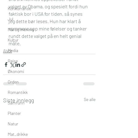
valget av Obama, og spesielt fordi hun 
Konkurranse
faktisk bor i USA for tiden, så synes 
Jul
jeg 
dette bør leses
. Hun har klart å 
summere opp mine følelser og tanker 
Mål og mening
rundt dette valget på en helt genial 
Kultur
måte.
Media
Alvor
Reise
Økonomi
Orden
Romantikk
Siste innlegg
Se alle
Samfunn
Planter
Natur
Mat_drikke