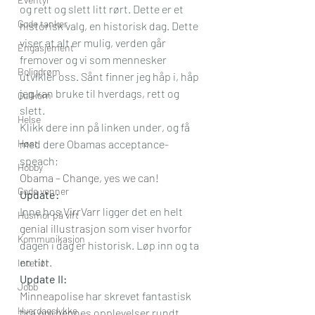
og rett og slett litt rørt. Dette er et 
Gode tanker
historisk valg, en historisk dag. Dette 
viser at alt er mulig, verden går 
Engasjement
fremover og vi som mennesker 
Boligdrøm
utvikler oss. Sånt finner jeg håp i, håp 
jeg kan bruke til hverdags, rett og 
Gullkorn
slett.
Helse
Klikk dere inn på linken under, og få 
Høst
med dere Obamas acceptance-
speach;
Hobby
Obama – Change, yes we can!
Gode venner
Update:
Inne hos 
VirrVarr
 ligger det en helt 
Husmor på vift
genial illustrasjon
 som viser hvorfor 
Kommunikasjon
dagen i dag er historisk. Løp inn og ta 
en titt.
Interiør
Update II:
Jobb
Minneapolise
 har skrevet fantastisk 
Hverdagslykke
bra om hennes opplevelser rundt 