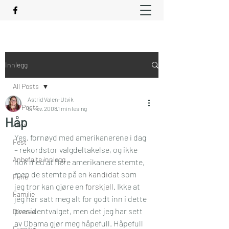
Innlegg
All Posts
Astrid Valen-Utvik
All Posts
5. nov. 2008
1 min lesing
Håp
Alvor
Yes, fornøyd med amerikanerene i dag 
Fest
– rekordstor valgdeltakelse, og ikke 
Anbefalte innlegg
nok med at flere amerikanere stemte, 
men de stemte på en 
kandidat
 som 
Ferie
jeg tror kan gjøre en 
forskjell
. Ikke at 
Familie
jeg har satt meg alt for godt inn i dette 
presidentvalget, men det jeg har sett 
Diverse
av Obama gjør meg håpefull. Håpefull 
Eventyr